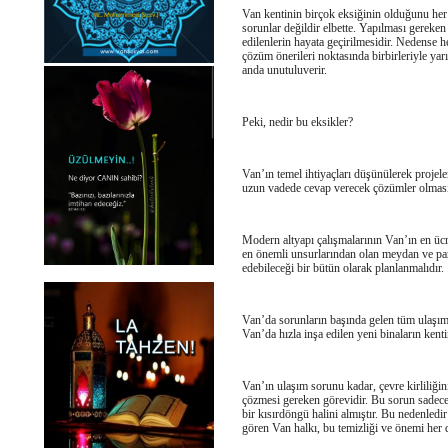
Van kentinin birçok eksiğinin olduğunu her
sorunlar değildir elbette. Yapılması gereken
edilenlerin hayata geçirilmesidir. Nedense he
çözüm
önerileri
noktasında birbirleriyle ya
anda unutuluverir.
Peki, nedir bu eksikler?
Van’ın temel
ihtiyaçları
düşünülerek projeler
uzun vadede cevap verecek çözümler olması
Modern altyapı çalışmalarının Van’ın en üc
en önemli unsurlarından olan meydan ve park
edebileceği bir bütün olarak planlanmalıdır.
Van’da sorunların başında gelen tüm ulaşı
Van’da hızla inşa edilen yeni binaların kent
Van’ın ulaşım sorunu kadar, çevre kirliliğin
çözmesi gereken görevidir. Bu sorun sadece
bir kısırdöngü halini almıştır. Bu nedenledi
gören Van halkı, bu temizliği ve önemi her 