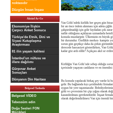
noktasıdır
Düzgün İnsan İnşası
Aktüel Ar-Ge
Van Gölü’ndeki kirlilik her geçen gün biraz
Ekonomiye İlişkin
bir an önce önlem alınması için adeta çığlık
çalıştırılmadığı için göle faydadan çok zarar 
Çarpıcı Anket Sonucu
nafile olduğunu açıklayan uzmanlarla hemfi
Türkiye'de Etnik, Dini ve
konuda muzdariptir. Ülkemizin en büyük gölü
bir durumdur. Özellikle merkez- kampüs yo
Siyasi Kutuplaşma
sorun gün geçtikçe daha da çirkin görüntüle
Araştırması
derecede hassasiyet gösterilirken, Van Gölü g
kadar göz ardı edilir? Açıkçası akıl sır erd
81 ilin yaşam kalitesi
İstanbul'un nüfusu ve
illere dağılımı
Kirliliğin Van Gölü’nde sebep olduğu soru
içerisinde yaşayan canlıların ve en önemlisi
Gürpınar Anket
Sonuçları
Dünyanın Din Haritası
Bu konuda yapılacak birkaç şey vardır ki bun
gelir. Bu bağlamda kıyı şeridindeki firmaları
uygun bir yere taşınmasıdır. Belediyelerimi
Belgesel Tadında
gölü ve çevresinin bir çöp yığını olarak de
kazandırılması gerekmektedir. İnşaat firmala
Belgesel VİDEO
olarak değerlendirilmesi Van için önemli bir 
Tebessüm edin
Doğa Sesleri FON
Müzikleri