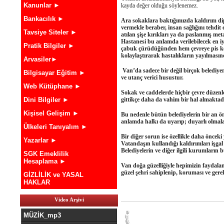
Kanunlar ►
kayda değer olduğu söylenemez.
Bankacılık ►
Ara sokaklara baktığımızda kaldırım dipl
vermekle beraber, insan sağlığını tehdit
Tavsiye Siteler ►
atılan şişe kırıkları ya da paslanmış meta
Hastanesi bu anlamda verilebilecek en iy
Pratik Bilgiler ►
çabuk çürüdüğünden hem çevreye pis kok
kolaylaştırarak hastalıkların yayılmasınd
Arvasiler►
Van’da sadece bir değil birçok belediyen
Bilgisayar Eğitim ►
ve utanç verici husustur.
Web Kütüphane ►
Sokak ve caddelerde hiçbir çevre düzenl
gittikçe daha da vahim bir hal almaktadı
Dini Bilgiler ►
Kişisel Gelişim ►
Bu nedenle bütün belediyelerin bir an ö
anlamda halkı da uyarıp; duyarlı olmal
Ülkeleri Tanıyalım ►
Bir diğer sorun ise özellikle daha önceki 
Yazarlar ►
Vatandaşın kullandığı kaldırımları işgal
Belediyelerin ve diğer ilgili kurumların
SGK Emeklilik
Hesaplama ►
Van doğa güzelliğiyle hepimizin faydala
güzel şehri sahiplenip, koruması ve ger
GİZLİLİK ve YASAL
HAKLAR
Video Arşivi
MÜZİK_mp3