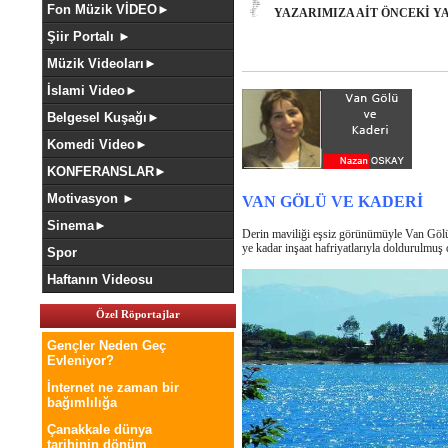
Fon Müzik VİDEO►
YAZARIMIZA AİT ÖNCEKİ YAZ
Şiir Portalı ►
Müzik Videoları►
İslami Video►
Belgesel Kuşağı►
Komedi Video►
KONFERANSLAR►
Motivasyon ►
VAN GÖLÜ VE KADERİ
Sinema►
Derin maviliği eşsiz görünümüyle Van Gölü
ye kadar inşaat hafriyatlarıyla doldurulmuş
Spor
Haftanın Videosu
Özel Röportajlar
Gençler Neden Geç
Evleniyor?
İnternet ne zaman bir
bağımlılığa
Çanakkale dünya
tarihinin dönüm