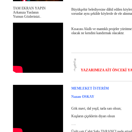
TAM EKRAN YAPIN
Büyükşehir belediyesine dâhil edilen köyler
Arkanıza Yaslanın
sorunlar aynı şekilde köylerde de ele alınma
Yumun Gözlerinizi..
Kısacası
Akıllı
ve mantıklı projeler yürütme
olacak ne kendini kandırmak olacaktır.
YAZARIMIZA AİT ÖNCEKİ YAZ
MEMLEKET İSTERİM
Nazan OSKAY
Gök mavi, dal yeşil, tarla sarı olsun;
Kuşların çiçeklerin diyarı olsun
….
Ünlü şair Cahit Sıtkı TARANCI nede güzel d