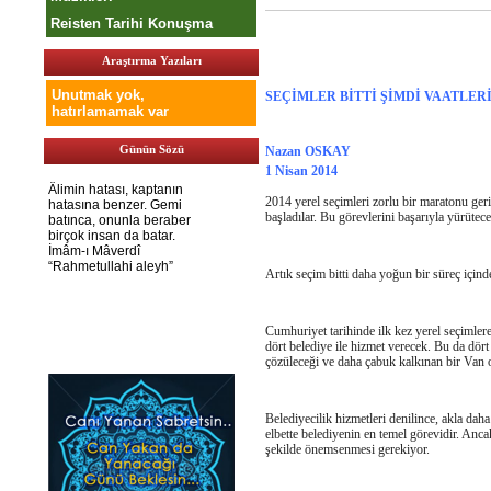
Reisten Tarihi Konuşma
Araştırma Yazıları
Unutmak yok,
SEÇİMLER BİTTİ ŞİMDİ VAATLE
hatırlamamak var
Günün Sözü
Nazan OSKAY
1 Nisan 2014
2014 yerel seçimleri zorlu bir maratonu geri
başladılar. Bu görevlerini başarıyla yürüte
Artık seçim bitti daha yoğun bir süreç içinde
Cumhuriyet
tarihinde
ilk kez yerel seçimler
dört belediye ile hizmet verecek. Bu da dör
çözüleceği ve daha çabuk kalkınan bir Van o
Belediyecilik hizmetleri denilince, akla daha
elbette belediyenin en temel görevidir. Anca
şekilde önemsenmesi gerekiyor.