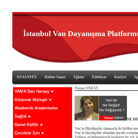
İstanbul Van Dayanışma Platform
ANASAYFA
Kültür Sanat
Eğitim
Edebiyat
Kariyer
S
Nazan OSKAY
VAN'A Dair Herşey ►
Gürpınar Mijingir ►
Akademik Araştırmalar
Sağlık ►
NE DE
Genel Kültür ►
Van’ın Büyükşehir olmasıyla ile birlikte merk
Van’ın büyükşehir olmadan önceki sorunların
Çocuklar İçin ►
Yolların asfaltlanmasıyla herhangi bir yol,