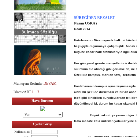
SÜREGİDEN REZALET
Nazan OSKAY
Ocak 2014
Hatırlarsanız Nisan ayında halk otobüsleri
başlığıyla duyurmaya çalışmıştık. Ancak sı
bugüne kadar halk otobüsleriyle ilgili ol
Her gün yerel gazete manşetlerinde ihalele
sıkıntının ele alındığı gibi görünse de, ne 
Özellikle kampus- merkez hattı, rezaletin
Muhteşem Resimler
DEVAM
Hastahanenin kampus içine taşınmasıyla k
IslamicART
1
3
ciddi bir şekilde durulması ve bir an önc
istifi gibi bindirilen bu yolculardan tek b
Hava Durumu
düşünülmedi ki, durum bu kadar skandal bi
Büyük sıkıntı yaşanan diğer bi
fazla mesafe kala indirilen yolcular yine a
Üyelik Girişi
Kullanıcı adı
Bu durumdan sorumlu yetkili y