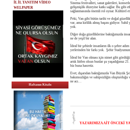
İL İL TANITIM VİDEO
Sinema festivalleri, sanat galerileri, konserler
gelişmişlik düzeyine katkı sağlar. Bu gibi et
WELPAPER
sağlanmasında önemli rol oynar. Kültürel et
Peki, Van gibi bütün tarihi ve doğal güzelli
var, ama kirlilik almış başını gidiyor. Sahil
yok.
Diğer doğa güzelliklerine baktığımızda insa
ne de yeşil bir alan.
İdeal bir şehirde insanların ilk o şehre adım
yerlerinden bir farkı yok. Şehir Stadyumun
İdeal bir Van olması için nimet gibi gördüğü
artık lütfen olsun bunlar şu yaşadığımız 2
biz buna hasretiz.
Evet; dışarıdan baktığımızda Van Büyük Şeh
bakımsızlığın ve sahipsizliğin oluşturduğu v
ne acı…
Haftanın Kitabı
YAZARIMIZA AİT ÖNCEKİ YAZ