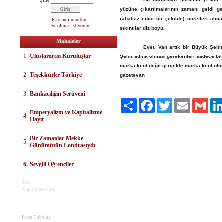
Şifre
yüzüne çıkarılmalarının zamanı geldi g
rahatsız edici bir şekilde) ücretleri alm
Parolamı unuttum
Üye olmak istiyorum
sıkıntılar diz boyu.
Makaleler
Evet, Van artık bir Büyük Şeh
1.
Uluslararası Kuruluşlar
Şehir adına olması gerekenleri sadece bil
marka kent değil gerçekte marka kent olm
2.
Teşekkürler Türkiye
gazetevan
3.
Bankacılığın Serüveni
Paylaş
Facebook
Twitter
Email
Gmai
E
mperyalizm ve Kapitalizme
4.
Hayır
Bir Zamanlar Mekke
5.
Günümüzün Londrasıydı
6.
Sevgili Öğrenciler
Site
Algoritması open
Poem Dubbing