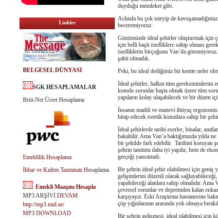
duyduğu memleket gibi.
Aslında bu çok isteyip de kavuşamadığımız
Linkler
beceremiyoruz.
Günümüzde ideal şehirler oluşturmak için çeşi
için belli başlı özelliklere sahip olması ger
özelliklerin birçoğunu Van’da göremiyoruz. Y
şahit olmadık.
BELGESEL DÜNYASI
Peki, bu ideal dediğimiz bir kentte neler olm
İdeal şehirler, halkın tüm gereksinimlerini 
SGK HESAPLAMALAR
konulu sorunlar başta olmak üzere tüm sorun
yapıların kolay ulaşabilecek ve bir düzen iç
Brüt-Net Ücret Hesaplama
İnsanın maddi ve manevi
ihtiyaç
ergonomis
hitap edecek estetik konutlara sahip bir şehi
İdeal şehirlerde tarihi eserler, binalar, anı
bakabilir. Ama Van’a baktığımızda yılda ne 
bir şekilde fark edebilir. Tarihini koruyan ş
şehrin tanıtımı daha iyi yapılır, hem de ek
gerçeği yansıtmalı.
Emeklilik Hesaplama
Bir şehrin ideal şehir olabilmesi için geniş y
İhbar ve Kıdem Tazminatı H
esaplama
gelişimlerini düzenli olarak sağlayabileceği,
yapabileceği alanlara sahip olmalıdır. Ama 
Emekli Maaşını Hesapla
çevresel sorunlar ve depremden kalan enkazlar
MP3 ARŞİVİ
DEVAM
karşıyayız. Eski Araştırma hastanesine baktı
çöp yığınlarının arasında yok olmaya bırakıl
http://mp3.mid.az/
MP3 DOWNLOAD
Bir şehrin gelişmesi, ideal olabilmesi için kü