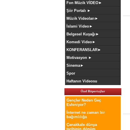
Fon Müzik VİDEO►
Şiir Portalı ►
Müzik Videoları►
İslami Video►
Belgesel Kuşağı►
Komedi Video►
KONFERANSLAR►
Motivasyon ►
Sinema►
Spor
Haftanın Videosu
Özel Röportajlar
Gençler Neden Geç
Evleniyor?
İnternet ne zaman bir
bağımlılığa
Çanakkale dünya
tarihinin dönüm