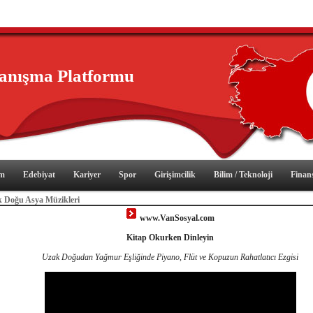
yanışma Platformu
im
Edebiyat
Kariyer
Spor
Girişimcilik
Bilim / Teknoloji
Finan
 Doğu Asya Müzikleri
www.VanSosyal.com
Kitap Okurken Dinleyin
Uzak Doğudan Yağmur Eşliğinde Piyano, Flüt ve Kopuzun Rahatlatıcı Ezgisi