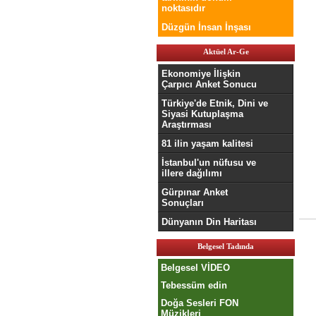
noktasıdır
Düzgün İnsan İnşası
Aktüel Ar-Ge
Ekonomiye İlişkin
Çarpıcı Anket Sonucu
Türkiye'de Etnik, Dini ve
Siyasi Kutuplaşma
Araştırması
81 ilin yaşam kalitesi
İstanbul'un nüfusu ve
illere dağılımı
Gürpınar Anket
Sonuçları
Dünyanın Din Haritası
Belgesel Tadında
Belgesel VİDEO
Tebessüm edin
Doğa Sesleri FON
Müzikleri