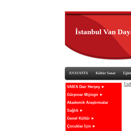
İstanbul Van Da
ANASAYFA
Kültür Sanat
Eğit
Uzak
VAN'A Dair Herşey ►
Gürpınar Mijingir ►
Akademik Araştırmalar
Sağlık ►
Genel Kültür ►
Çocuklar İçin ►