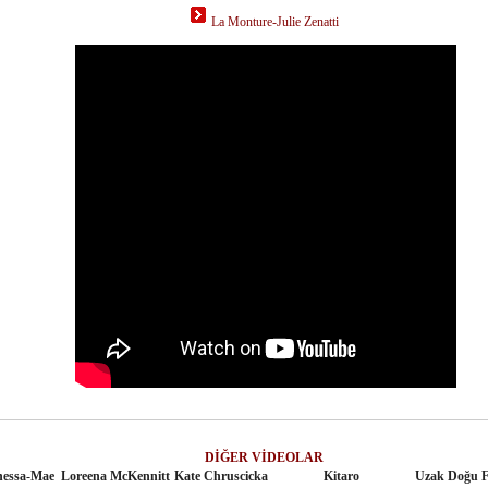
La Monture-Julie Zenatti
DİĞER VİDEOLAR
nessa-Mae
Loreena McKennitt
Kate Chruscicka
Kitaro
Uzak Doğu 