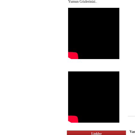
Yumun Gözlerinizi..
Va
Linkler