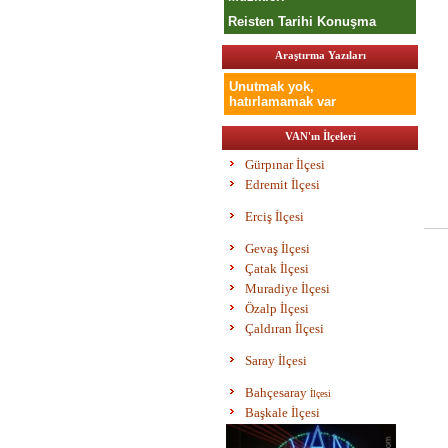
Reisten Tarihi Konuşma
Araştırma Yazıları
Unutmak yok,
hatırlamamak var
VAN'ın İlçeleri
Gürpınar İlçesi
Edremit İlçesi
Erciş İlçesi
Gevaş İlçesi
Çatak İlçesi
Muradiye İlçesi
Özalp İlçesi
Çaldıran İlçesi
Saray İlçesi
Bahç
esaray
İlçesi
Başkale İlçesi