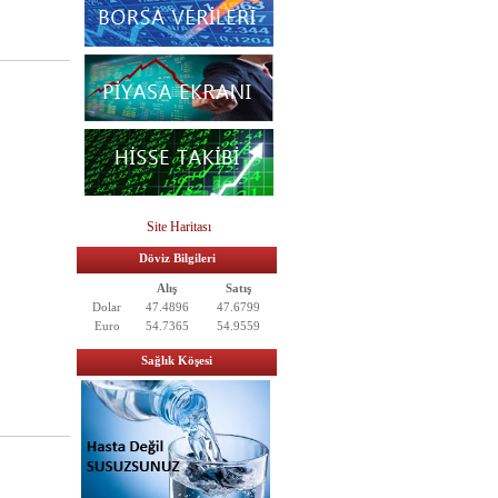
Site Haritası
Döviz Bilgileri
Alış
Satış
Dolar
47.4896
47.6799
Euro
54.7365
54.9559
Sağlık Köşesi