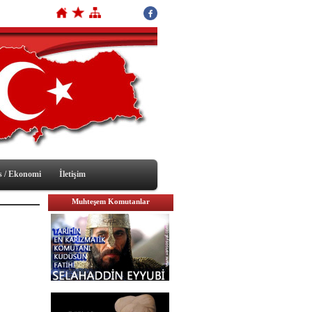
s / Ekonomi
İletişim
Muhteşem Komutanlar