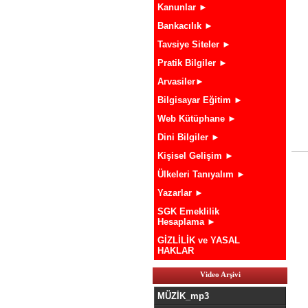
Kanunlar ►
Bankacılık ►
Tavsiye Siteler ►
Pratik Bilgiler ►
Arvasiler►
Bilgisayar Eğitim ►
Web Kütüphane ►
Dini Bilgiler ►
Kişisel Gelişim ►
Ülkeleri Tanıyalım ►
Yazarlar ►
SGK Emeklilik
Hesaplama ►
GİZLİLİK ve YASAL
HAKLAR
Video Arşivi
MÜZİK_mp3