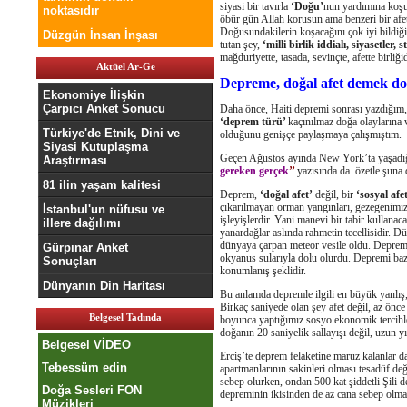
siyasi bir tavırla
‘Doğu’
nun yardımına koşu
noktasıdır
öbür gün Allah korusun ama benzeri bir afe
Doğusundakilerin koşacağını çok iyi bildiği
Düzgün İnsan İnşası
tutan şey,
‘milli birlik iddialı, siyasetler, s
mağduriyette, tasada, sevinçte, afette birliğidi
Aktüel Ar-Ge
Depreme, doğal afet demek doğ
Ekonomiye İlişkin
Çarpıcı Anket Sonucu
Daha önce, Haiti depremi sonrası yazdığım,
‘deprem türü’
kaçınılmaz doğa olaylarına v
Türkiye'de Etnik, Dini ve
olduğunu genişçe paylaşmaya çalışmıştım.
Siyasi Kutuplaşma
Geçen Ağustos ayında New York’ta yaşadı
Araştırması
gereken gerçek
’’
yazısında da özetle şuna 
81 ilin yaşam kalitesi
Deprem,
‘doğal afet’
değil, bir
‘sosyal afe
çıkarılmayan orman yangınları, gezegenimizi
İstanbul'un nüfusu ve
işleyişlerdir. Yani manevi bir tabir kullanac
illere dağılımı
yanardağlar aslında rahmetin tecellisidir. 
dünyaya çarpan meteor vesile oldu. Depreml
Gürpınar Anket
okyanus sularıyla dolu olurdu. Depremi bazı 
Sonuçları
konumlanış şeklidir.
Dünyanın Din Haritası
Bu anlamda depremle ilgili en büyük yanlış
Birkaç saniyede olan şey afet değil, az önce 
Belgesel Tadında
boyunca yaptığımız sosyo ekonomik tercihle
doğanın 20 saniyelik sallayışı değil, uzun y
Belgesel VİDEO
Erciş’te deprem felaketine maruz kalanlar dah
Tebessüm edin
apartmanlarının sakinleri olması tesadüf değ
sebep olurken, ondan 500 kat şiddetli Şili 
Doğa Sesleri FON
depreminin ikisinden de az cana sebep olmas
Müzikleri