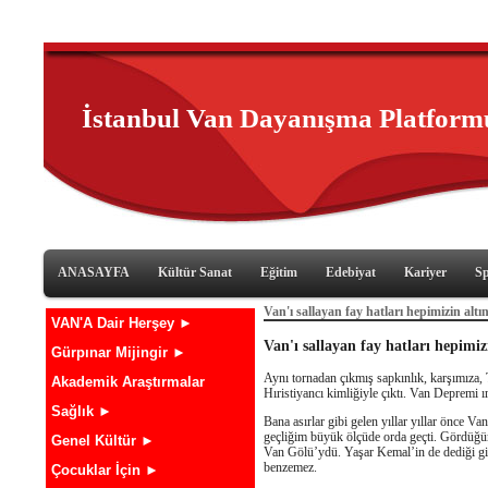
İstanbul Van Dayanışma Platform
ANASAYFA
Kültür Sanat
Eğitim
Edebiyat
Kariyer
S
Van'ı sallayan fay hatları hepimizin altı
VAN'A Dair Herşey ►
Van'ı sallayan fay hatları hepimiz
Gürpınar Mijingir ►
Aynı tornadan çıkmış sapkınlık, karşımıza,
Akademik Araştırmalar
Hıristiyancı kimliğiyle çıktı. Van Depremi ı
Sağlık ►
Bana asırlar gibi gelen yıllar yıllar önc
geçliğim büyük ölçüde orda geçti. Gördüğüm
Genel Kültür ►
Van Gölü’ydü. Yaşar Kemal’in de dediği gi
benzemez.
Çocuklar İçin ►