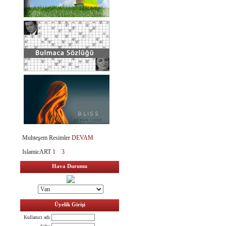
Muhteşem Resimler
DEVAM
IslamicART
1
3
Hava Durumu
Üyelik Girişi
Kullanıcı adı