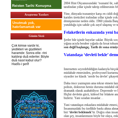
2004 Hint Okyanusundaki ‘tsunami’de, sahil 
Reisten Tarihi Konuşma
tarafından yıllar içinde tahrip edilmesinin f
Yine, dünyada tsunamiye karşı en ciddi doğa
Araştırma Yazıları
karides üreticileri trafından yıllar içinde y
dönüşmesine neden oldu. 1960 yılında Bangl
Unutmak yok,
yutulduğu için sahile çok zayıf ulaşmış ve t
hatırlamamak var
Felaketlerin enkazında yeni b
Günün Sözü
Şerler bile içinde hayırlar saklar. Büyük sosy
yığına acıyla beraber yığınla da fırsat tohum
son değil başlangıç. Tarih de sona ermiy
Vatandaşa ‘devleti bekle’ dem
Internetten seyredebildiğim kadarıyla birço
müdahale etmesinden, profesyonel kurtarma 
siyasiler ise klasik ‘nerde bu devlet’ şikaye
Daha önce yazmıştım ama tekrar etmem lazım
polisin, doktorun henüz duruma müdahil olma
dramatik olarak azaltabiliyor. Depremde ve h
Hiçbir devletin gücü, kitlesel bir felakete
bizleriz. Yani sıradan insanlar…
Yani vatandaşın enkazlara müdahale etmesi, 
İnsanımızdaki bu özellikle baskı altına alın
biri
‘devlet beklemek’
tir. Doğru olan insa
olan şey, insanlarımızın böyle bir olaya, en