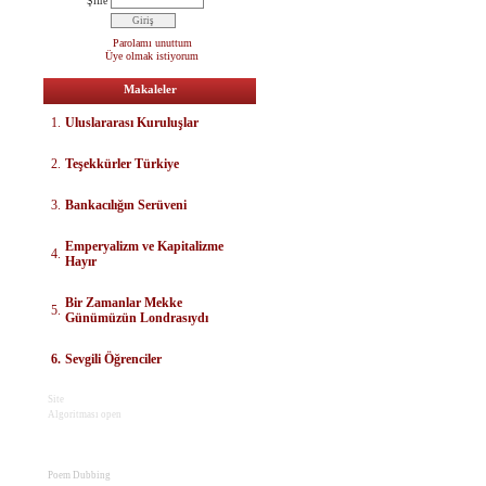
Şifre
Parolamı unuttum
Üye olmak istiyorum
Makaleler
1.
Uluslararası Kuruluşlar
2.
Teşekkürler Türkiye
3.
Bankacılığın Serüveni
E
mperyalizm ve Kapitalizme
4.
Hayır
Bir Zamanlar Mekke
5.
Günümüzün Londrasıydı
6.
Sevgili Öğrenciler
Site
Algoritması open
Poem Dubbing