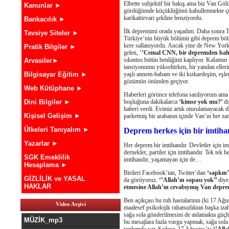
Elbette subjektif bir bakış ama biz Van Gölü
Kanunlar ►
gördüğümde küçüklüğünü kabullenmekte çok 
karikatürvari şekline benziyordu.
Bankacılık ►
İlk depremimi orada yaşadım. Daha sonra T
Tavsiye Siteler ►
Türkiye’nin büyük bölümü gibi deprem bölges
kere sallanıyordu. Ancak yine de New York’
Pratik Bilgiler ►
gelen, ‘
’Cemal CNN, bir depremden bahs
sıkıntısı bütün benliğimi kaplıyor. Kafamın
Arvasiler►
tansiyonumu yükseltirken, bir yandan elleri
Bilgisayar Eğitim ►
yaşlı annem-babam ve iki kızkardeşim, eşler
gözümün önünden geçiyor.
Web Kütüphane ►
Haberleri görünce telefona sarılıyorum am
Dini Bilgiler ►
boşluğuna dakikalarca
‘kimse yok mu?’
di
haberi verdi. Evimiz artık oturulamayacak 
Kişisel Gelişim ►
parketmiş bir arabanın içinde Van’ın her za
Ülkeleri Tanıyalım ►
Deprem herkes için bir imtiha
Yazarlar ►
Her deprem bir imtihandır. Devletler için im
dernekler, partiler için imtihandır. Tek tek
SGK Emeklilik
imtihandır, yaşamayan için de…
Hesaplama ►
Birileri Facebook’tan, Twitter’dan
‘sapkın’
GİZLİLİK ve YASAL
da görüyoruz.
‘’Allah’ın sopası yok’’
diye
HAKLAR
etmesine Allah’ın cevabıymış Van depr
Ben açıkçası bu ruh hastalarının (ki 17 Ağ
Video Arşivi
maalesef psikolojik rahatsızlıktan başka iza
sağa sola gönderilmesini de anlamakta güçl
MÜZİK_mp3
bu mesajlara fazla vurgu yapmak, sağa sola