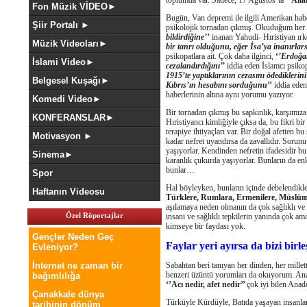
toplumda var. Sadece, 17 Ağustos’ta
‘’Alla
Fon Müzik VİDEO►
Bugün, Van depremi ile ilgili Amerikan ha
Şiir Portalı ►
psikolojik tornadan çıkmış. Okuduğum her
bildirdiğine’
’
inanan Yahudi- Hıristiyan ırkç
Müzik Videoları►
bir tanrı olduğunu, eğer İsa’ya inanırlar
psikopatlara ait. Çok daha ilginci,
‘
’Erdoğan
İslami Video►
cezalandırdığını’’
iddia eden İslamcı psiko
1915’te yaptıklarının cezasını ödediklerini
Belgesel Kuşağı►
Kıbrıs’ın hesabını sorduğunu
’’
iddia eden
haberlerinin altına aynı yorumu yazıyor.
Komedi Video►
Bir tornadan çıkmış bu sapkınlık, karşımız
KONFERANSLAR►
Hıristiyancı kimliğiyle çıksa da, bu fikri bir
terapiye ihtiyaçları var. Bir doğal afetten b
Motivasyon ►
kadar nefret uyandırsa da zavallıdır. Sorunu
yaşıyorlar. Kendinden nefretin ifadesidir bu 
Sinema►
karanlık çukurda yaşıyorlar. Bunların da en
bunlar…
Spor
Hal böyleyken, bunların içinde debelendikle
Haftanın Videosu
Türklere, Rumlara, Ermenilere, Müslüma
aşılamaya neden olmanın da çok sağlıklı ve
Özel Röportajlar
insani ve sağlıklı tepkilerin yanında çok am
kimseye bir faydası yok.
Gençler Neden Geç
Faylar yeri ayırsa da bizi birle
Evleniyor?
İnternet ne zaman bir
Sabahtan beri tanıyan her dinden, her mille
benzeri üzüntü yorumları da okuyorum. Anad
bağımlılığa
‘’Acı nedir, afet nedir’’
çok iyi bilen Anado
Çanakkale dünya
Türküyle Kürdüyle, Batıda yaşayan insanla
tarihinin dönüm