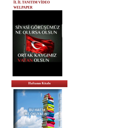
İL İL TANITIM VİDEO
WELPAPER
Haftanın Kitabı