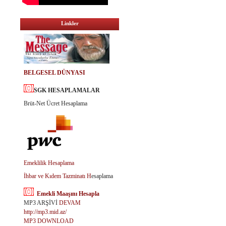
Linkler
BELGESEL DÜNYASI
SGK HESAPLAMALAR
Brüt-Net Ücret Hesaplama
Emeklilik Hesaplama
İhbar ve Kıdem Tazminatı H
esaplama
Emekli Maaşını Hesapla
MP3 ARŞİVİ
DEVAM
http://mp3.mid.az/
MP3 DOWNLOAD