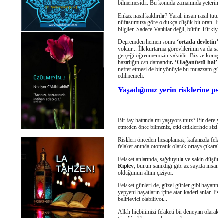
bilmemesidir. Bu konuda zamanında yeterinc
Enkaz nasıl kaldırılır? Yaralı insan nasıl tu
nüfusumuza göre oldukça düşük bir oran. Bu
bilgiler. Sadece Vanlılar değil, bütün Türki
Depremden hemen sonra
‘ortada devletin’
yoktur... İlk kurtarma görevlilerinin ya da 
gerçeği öğrenmemizin vaktidir. Biz ve komş
hazırlığın can damarıdır
. ‘Olağanüstü hal’
nefret etmesi de bir yönüyle bu muazzam g
edilmemeli.
Yaşadığımız yerin risklerine p
Bir fay hattında mı yaşıyorsunuz? Bir dere 
etmeden önce bilmeniz, etki ettiklerinde sizi 
Riskleri önceden hesaplamak, kafanızda fela
felaket anında otomatik olarak ortaya çıkarak
Felaket anlarında, sağduyulu ve sakin düşü
Ripley
, bunun sanıldığı gibi az sayıda insan
olduğunun altını çiziyor.
Felaket günleri de, güzel günler gibi hayatı
yepyeni hayatların içine atan kaderi anlar. 
belirleyici olabiliyor...
Allah hiçbirimizi felaketi bir deneyim ol