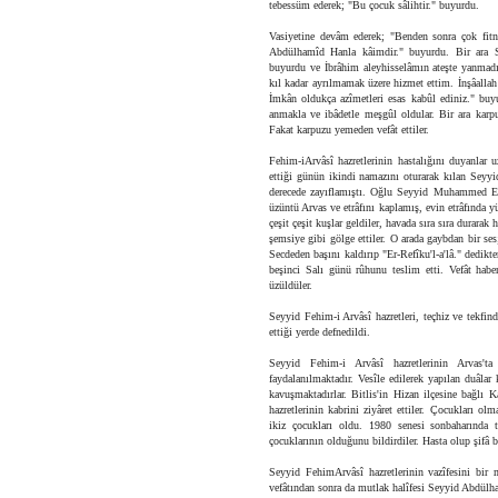
tebessüm ederek; "Bu çocuk sâlihtir." buyurdu.
Vasiyetine devâm ederek; "Benden sonra çok fitne 
Abdülhamîd Hanla kâimdir." buyurdu. Bir ara S
buyurdu ve İbrâhim aleyhisselâmın ateşte yanmadı
kıl kadar ayrılmamak üzere hizmet ettim. İnşâalla
İmkân oldukça azîmetleri esas kabûl ediniz." buy
anmakla ve ibâdetle meşgûl oldular. Bir ara karp
Fakat karpuzu yemeden vefât ettiler.
Fehim-iArvâsî hazretlerinin hastalığını duyanlar uz
ettiği günün ikindi namazını oturarak kılan Seyy
derecede zayıflamıştı. Oğlu Seyyid Muhammed Em
üzüntü Arvas ve etrâfını kaplamış, evin etrâfında y
çeşit çeşit kuşlar geldiler, havada sıra sıra durarak
şemsiye gibi gölge ettiler. O arada gaybdan bir se
Secdeden başını kaldırıp "Er-Refîku'l-a'lâ." dedik
beşinci Salı günü rûhunu teslim etti. Vefât habe
üzüldüler.
Seyyid Fehim-i Arvâsî hazretleri, teçhiz ve tekfin
ettiği yerde defnedildi.
Seyyid Fehim-i Arvâsî hazretlerinin Arvas'ta 
faydalanılmaktadır. Vesîle edilerek yapılan duâla
kavuşmaktadırlar. Bitlis'in Hizan ilçesine bağlı
hazretlerinin kabrini ziyâret ettiler. Çocukları ol
ikiz çocukları oldu. 1980 senesi sonbaharında te
çocuklarının olduğunu bildirdiler. Hasta olup şifâ b
Seyyid FehimArvâsî hazretlerinin vazîfesini b
vefâtından sonra da mutlak halîfesi Seyyid Abdülha