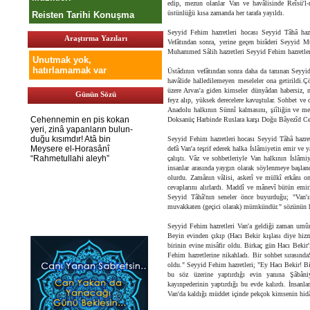
edip, mezun olanlar Van ve havâlisinde Reîsü'l-m
üstünlüğü kısa zamanda her tarafa yayıldı.
Reisten Tarihi Konuşma
Seyyid Fehim hazretleri hocası Seyyid Tâhâ hazret
Araştırma Yazıları
Vefâtından sonra, yerine geçen birâderi Seyyid M
Muhammed Sâlih hazretleri Seyyid Fehim hazretleri
Unutmak yok,
hatırlamamak var
Üstâdının vefâtından sonra daha da tanınan Seyyid 
havâlide halledilemeyen meseleler ona getirildi.
üzere Arvas'a giden kimseler dünyâdan habersiz, 
Günün Sözü
feyz alıp, yüksek derecelere kavuştular. Sohbet ve
Anadolu halkının Sünnî kalmasını, şiîliğin ve mez
Doksanüç Harbinde Ruslara karşı Doğu Bâyezîd Ceph
Seyyid Fehim hazretleri hocası Seyyid Tâhâ hazret
defâ Van'a teşrif ederek halka İslâmiyetin emir ve 
çalıştı. Vâz ve sohbetleriyle Van halkının İslâmi
insanlar arasında yaygın olarak söylenmeye başlan
olurdu. Zamânın vâlisi, askerî ve mülkî erkânı onu
cevaplarını alırlardı. Maddî ve mânevî bütün emirl
Seyyid Tâhâ'nın seneler önce buyurduğu; "Van'ın
muvakkaten (geçici olarak) mümkündür." sözünün h
Seyyid Fehim hazretleri Van'a geldiği zaman um
Beyin evinden çıkıp (Hacı Bekir kışlası diye hizme
birinin evine misâfir oldu. Birkaç gün Hacı Bekir'
Fehim hazretlerine nikahladı. Bir sohbet sırasın
oldu." Seyyid Fehim hazretleri; "Ey Hacı Bekir! Bi
bu söz üzerine yaptırdığı evin yanına Şâbâniy
kayınpederinin yaptırdığı bu evde kalırdı. İnsanla
Van'da kaldığı müddet içinde pekçok kimsenin hidâ