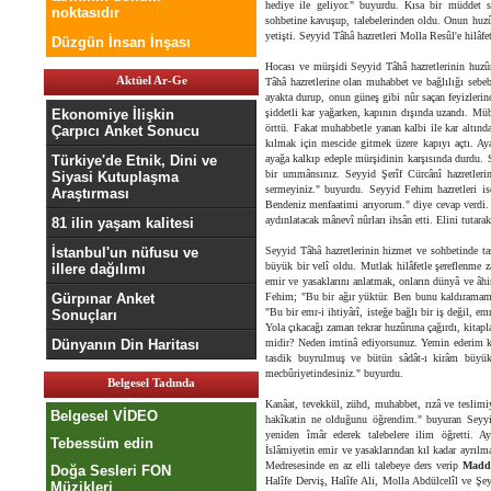
hediye ile geliyor." buyurdu. Kısa bir müddet 
noktasıdır
sohbetine kavuşup, talebelerinden oldu. Onun huzû
yetişti. Seyyid Tâhâ hazretleri Molla Resûl'e hilâfe
Düzgün İnsan İnşası
Hocası ve mürşidi Seyyid Tâhâ hazretlerinin huz
Aktüel Ar-Ge
Tâhâ hazretlerine olan muhabbet ve bağlılığı sebeb
ayakta durup, onun güneş gibi nûr saçan feyizlerin
Ekonomiye İlişkin
şiddetli kar yağarken, kapının dışında uzandı. Mü
örttü. Fakat muhabbetle yanan kalbi ile kar altında
Çarpıcı Anket Sonucu
kılmak için mescide gitmek üzere kapıyı açtı. Ay
Türkiye'de Etnik, Dini ve
ayağa kalkıp edeple mürşidinin karşısında durdu.
bir ummânsınız. Seyyid Şerîf Cürcânî hazretler
Siyasi Kutuplaşma
sermeyiniz." buyurdu. Seyyid Fehim hazretleri ise
Araştırması
Bendeniz menfaatimi arıyorum." diye cevap verdi. 
aydınlatacak mânevî nûrları ihsân etti. Elini tutarak
81 ilin yaşam kalitesi
İstanbul'un nüfusu ve
Seyyid Tâhâ hazretlerinin hizmet ve sohbetinde t
büyük bir velî oldu. Mutlak hilâfetle şereflenme 
illere dağılımı
emir ve yasaklarını anlatmak, onların dünyâ ve âhi
Gürpınar Anket
Fehim; "Bu bir ağır yüktür. Ben bunu kaldıramam.
"Bu bir emr-i ihtiyârî, isteğe bağlı bir iş değil, e
Sonuçları
Yola çıkacağı zaman tekrar huzûruna çağırdı, kitapl
Dünyanın Din Haritası
midir? Neden imtinâ ediyorsunuz. Yemin ederim ki s
tasdik buyrulmuş ve bütün sâdât-ı kirâm büyü
mecbûriyetindesiniz." buyurdu.
Belgesel Tadında
Kanâat, tevekkül, zühd, muhabbet, rızâ ve teslimi
Belgesel VİDEO
hakîkatin ne olduğunu öğrendim." buyuran Seyyi
yeniden îmâr ederek talebelere ilim öğretti. Ayr
Tebessüm edin
İslâmiyetin emir ve yasaklarından kıl kadar ayrılma
Medresesinde en az elli talebeye ders verip
Madd
Doğa Sesleri FON
Halîfe Derviş, Halîfe Ali, Molla Abdülcelîl ve Şey
Müzikleri