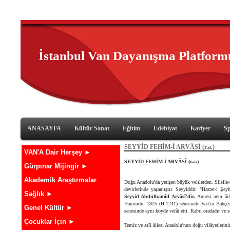
İstanbul Van Dayanışma Platform
ANASAYFA
Kültür Sanat
Eğitim
Edebiyat
Kariyer
S
SEYYİD FEHİM-İ ARVÂSÎ (r.a.)
VAN'A Dair Herşey ►
SEYYİD FEHİM-İ ARVÂSÎ (r.a.)
Gürpınar Mijingir ►
Akademik Araştırmalar
Doğu Anadolu'da yetişen büyük velîlerden. Silsile-
devirlerinde yaşamıştır. Seyyiddir. "Hazret-i Ş
Sağlık ►
Seyyid Abdülhamîd Arvâsî'dir.
Annesi aynı âi
Hanımdır. 1825 (H.1241) senesinde Van'ın Bahçe
Genel Kültür ►
senesinde aynı köyde vefât etti. Kabri oradadır ve s
Çocuklar İçin ►
Temiz ve asîl âilesi Anadolu'nun doğu vilâyetlerini