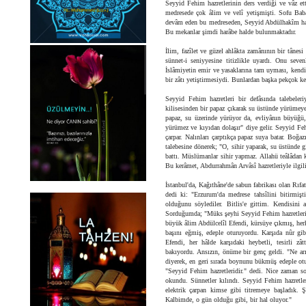
Seyyid Fehim hazretlerinin ders verdiği ve vâz e
medresede çok âlim ve velî yetişmişti. Sofu Baba
devâm eden bu medreseden, Seyyid Abdülhakîm hazr
Bu mekanlar şimdi harâbe halde bulunmaktadır.
İlim, fazîlet ve güzel ahlâkta zamânının bir tânes
sünnet-i seniyyesine titizlikle uyardı. Onu sev
İslâmiyetin emir ve yasaklarına tam uyması, kendi
bir zâtı yetiştirmesiydi. Bunlardan başka pekçok k
Seyyid Fehim hazretleri bir defâsında talebele
kilisesinden bir papaz çıkarak su üstünde yürümeye
papaz, su üzerinde yürüyor da, evliyânın büyüğü, 
yürümez ve kıyıdan dolaşır" diye gelir. Seyyid Feh
çarpar. Nalınları çarptıkça papaz suya batar. Boğa
talebesine dönerek; "O, sihir yaparak, su üstünde g
battı. Müslümanlar sihir yapmaz. Allahü teâlâdan k
Bu kerâmet, Abdurrahmân Arvâsî hazretleriyle ilgili
İstanbul'da, Kağıthâne'de sabun fabrikası olan Rıfa
dedi ki: "Erzurum'da medrese tahsîlini bitirmi
olduğunu söylediler. Bitlis'e gittim. Kendisini 
Sorduğumda; "Müks şeyhi Seyyid Fehim hazretleri 
büyük âlim Abdülcelîl Efendi, kürsüye çıkmış, he
başını eğmiş, edeple oturuyordu. Karşıda nûr gibi
Efendi, her hâlde karşıdaki heybetli, tesirli 
bakıyordu. Ansızın, önüme bir genç geldi. "Ne arı
diyerek, en geri sırada boynunu bükmüş edeple otur
"Seyyid Fehim hazretleridir." dedi. Nice zaman 
okundu. Sünnetler kılındı. Seyyid Fehim hazretler
elektrik çarpan kimse gibi titremeye başladık. 
Kalbimde, o gün olduğu gibi, bir hal oluyor."