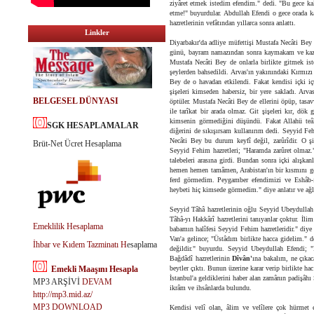
ziyâret etmek istedim efendim." dedi. "Bu gece kal
etme!" buyurdular. Abdullah Efendi o gece orada k
hazretlerinin vefâtından yıllarca sonra anlattı.
Linkler
Diyarbakır'da adliye müfettişi Mustafa Necâti Bey 
günü, bayram namazından sonra kaymakam ve kazânın
Mustafa Necâti Bey de onlarla birlikte gitmek iste
şeylerden bahsedildi. Arvas'ın yakınındaki Kırmızı
Bey de o havadan etkilendi. Fakat kendisi içki içt
şişeleri kimseden habersiz, bir yere sakladı. Arvas
BELGESEL DÜNYASI
öptüler. Mustafa Necâti Bey de ellerini öpüp, tasav
ile tarîkat bir arada olmaz. Git şişeleri kır, dö
kimsenin görmediğini düşündü. Fakat Allahü teâlâ 
SGK HESAPLAMALAR
diğerini de sıkışırsam kullanırım dedi. Seyyid Feh
Necâti Bey bu durum keyfî değil, zarûrîdir. O şi
Brüt-Net Ücret Hesaplama
Seyyid Fehim hazretleri; "Haramda zarûret olmaz."
talebeleri arasına girdi. Bundan sonra içki alışka
hemen hemen tamâmen, Arabistan'ın bir kısmını ge
ferd görmedim. Peygamber efendimizi ve Eshâb-ı 
heybeti hiç kimsede görmedim." diye anlatır ve ağl
Seyyid Tâhâ hazretlerinin oğlu Seyyid Ubeydullah
Tâhâ-yı Hakkârî hazretlerini tanıyanlar çoktur. İl
Emeklilik Hesaplama
babamın halîfesi Seyyid Fehim hazretleridir." diye
Van'a gelince; "Üstâdım birlikte hacca gidelim."
İhbar ve Kıdem Tazminatı H
esaplama
değildir." buyurdu. Seyyid Ubeydullah Efendi; "
Bağdâdî hazretlerinin
Dîvân'
ına bakalım, ne çıka
Emekli Maaşını Hesapla
beytler çıktı. Bunun üzerine karar verip birlikte hac
İstanbul'a geldiklerini haber alan zamânın padişâhı
MP3 ARŞİVİ
DEVAM
ikrâm ve ihsânlarda bulundu.
http://mp3.mid.az/
MP3 DOWNLOAD
Kendisi velî olan, âlim ve velîlere çok hürmet