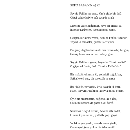
SOFU BABA'NIN AŞKI
Seyyid Fehîm her sene, Van'a gidip bir defâ
Güzel sohbetleriyle, nûr saçardı etrafa.
Mevsim yaz olduğundan, hava bir sıcaktı ki,
İnsanlar harâretten, kavruluyordu sanki.
Gençten bir kimse vardı, hem de Fehîm isminde,
Yaşardı o zamanlar, günah işler içinde.
Bu genç, dağdan bir tabak, kar temin edip bir gün,
Getirip huzûruna, arz etti o büyüğün.
Seyyid Fehîm o gence, buyurdu: "İsmin nedir?"
O gâyet sıkılarak, dedi: "İsmim Fehîm'dir."
Bir makbûl olmuştu ki, getirdiği soğuk kar,
Şefkatle etti ona, bir teveccüh ve nazar.
Bu, öyle bir teveccüh, öyle nazardı ki hem,
Kalbi, Seyyid Fehîm'in, aşkıyla doldu o dem.
Öyle bir muhabbetle, bağlandı ki o zâta,
Onun muhabbetiyle yanar oldu âdetâ.
Sonradan Seyyid Fehîm, Arvas'a etti avdet,
O sene kış mevsimi, şiddetli geçti gâyet.
Ve lâkin yanıyordu, o aşkla onun gönlü,
Onun ayrılığına, yoktu hiç tahammülü.