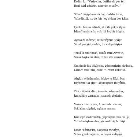
Dedim ki: "Vaziyetim, değilse de pek iyi,
Beni dahî götürün, göreyim o velîyi."
"Olur" deyip bana da, hazırladılar bir at,
Yola düştük ise de, bir hoş oldum ben fakat.
Çünkü benim aslında, din ile yoktu ilgim,
İslâmî husûslarda, yok idi hiç bir bilgim.
Ayrıca da mâlesef, mübtelâydım içkiye,
Şimdiyse gidiyorduk, bir evliyâ kişiye.
Vaktâ ki sınırından, duhûl ettik Arvas'ın,
Sanki başka bir âlem, zuhur etti ansızın.
Ömrümde hiç böyle şey, görmemiştim doğrusu,
Girince sardı bizi, sanki "Cennet koku"su.
Alışkın olduğumdan, içkiye ve lâkin ben,
Heybeme"iki şişe", koymuştum ihtiyâten.
Zîrâ mübtelâ idim, içmeden edemezdim,
İçmediğim zamanlar, kararırdı gözlerim.
Varınca biraz sonra, Arvas kabristanına,
Sakladım şişeleri, taşların arasına.
Kimseye sezdirmeden, yapmıştım ben bu işi,
Yol arkadaşlarımdan, görmedi hiç bir kişi.
Orada "Fâtiha"lar, okuyarak mevtâya,
Sonra gittik hepimiz, o büyük evliyâya.