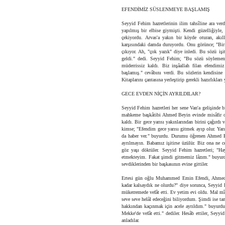
EFENDİMİZ SÜSLENMEYE BAŞLAMIŞ
Seyyid Fehim hazretlerinin ilim tahsîline ara ve
yapılmış bir elbise giymişti. Kendi güzelliğiyle, 
çekiyordu. Arvas'a yakın bir köyde oturan, akı
karşısındaki damda duruyordu. Onu görünce; "Bir 
çıkıyor. Ah, "çok yazık" diye inledi. Bu sözü iş
geldi." dedi. Seyyid Fehim; "Bu sözü söylemeni
müderrissiz kaldı. Biz inşâallah filan efendim
başlamış." cevâbını verdi. Bu sözlerin kendisine
Kitaplarını çantasına yerleştirip gerekli hazırlıkları
GECE EVDEN NİÇİN AYRILDILAR?
Seyyid Fehim hazretleri her sene Van'a gelişinde bi
mahkeme başkâtibi Ahmed Beyin evinde misâfir ol
kaldı. Bir gece yarısı yakınlarından birini çağırdı
kimse; "Efendim gece yarısı gitmek ayıp olur. Ya
da haber ver." buyurdu. Durumu öğrenen Ahmed Bey
ayrılmayın. Babamız işitirse üzülür. Biz ona ne ce
göz yaşı döktüler. Seyyid Fehim hazretleri; "Hay
etmekteyim. Fakat şimdi gitmemiz lâzım." buyurd
sevdiklerinden bir başkasının evine gittiler.
Ertesi gün oğlu Muhammed Emin Efendi, Ahmed B
kadar kalsaydık ne olurdu?" diye sorunca, Seyy
mükerremede vefât etti. Ev yetim evi oldu. Mal mî
seve seve helâl edeceğini biliyordum. Şimdi ise t
hakkından kaçınmak için acele ayrıldım." buyurdu
Mekke'de vefât etti." dediler. Hesâb ettiler, Seyy
anladılar.