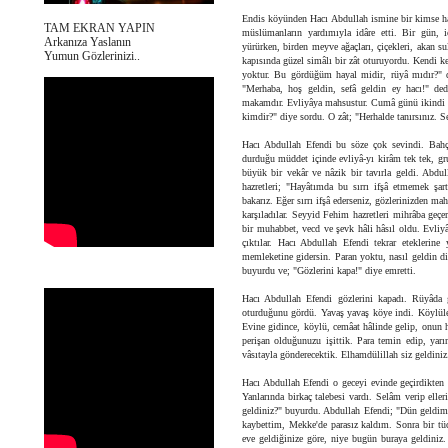
Endis köyünden Hacı Abdullah ismine bir kimse hac
TAM EKRAN YAPIN
müslümanların yardımıyla idâre etti. Bir gün, 
Arkanıza Yaslanın
yürürken, birden meyve ağaçları, çiçekleri, akan 
Yumun Gözlerinizi..
kapısında güzel simâlı bir zât oturuyordu. Kendi
yoktur. Bu gördüğüm hayal midir, rüyâ mıdır?" de
"Merhaba, hoş geldin, sefâ geldin ey hacı!" ded
makamdır. Evliyâya mahsustur. Cumâ günü ikindi n
kimdir?" diye sordu. O zât; "Herhalde tanırsınız. S
Hacı Abdullah Efendi bu söze çok sevindi. Bahçe
durduğu müddet içinde evliyâ-yı kirâm tek tek, g
büyük bir vekâr ve nâzik bir tavırla geldi. Abdul
hazretleri; "Hayâtımda bu sırrı ifşâ etmemek şar
bakarız. Eğer sırrı ifşâ ederseniz, gözlerinizden 
karşıladılar. Seyyid Fehim hazretleri mihrâba geç
bir muhabbet, vecd ve şevk hâli hâsıl oldu. Evliyâ
çıktılar. Hacı Abdullah Efendi tekrar eteklerine
memleketine gidersin. Paran yoktu, nasıl geldin diy
buyurdu ve; "Gözlerini kapa!" diye emretti.
Hacı Abdullah Efendi gözlerini kapadı. Rüyâda 
oturduğunu gördü. Yavaş yavaş köye indi. Köylüleri
Evine gidince, köylü, cemâat hâlinde gelip, onun h
perişan olduğunuzu işittik. Para temin edip, yarı
vâsıtayla gönderecektik. Elhamdülillah siz geldiniz.
Hacı Abdullah Efendi o geceyi evinde geçirdikten s
Yanlarında birkaç talebesi vardı. Selâm verip ell
geldiniz?" buyurdu. Abdullah Efendi; "Dün geldim?"
kaybettim, Mekke'de parasız kaldım. Sonra bir tüc
eve geldiğinize göre, niye bugün buraya geldiniz.