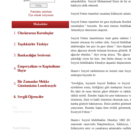
Şifre
anlayabildim. Seyyid Muhammed Emin de bir mikd
hakkıyla idrâk edemedi.
Parolamı unuttum
Seyyid Fehim hazretleri insanlara İslâmiyeti anlattığ
Üye olmak istiyorum
Seyyid Fehim hazretleri bir gece rüyâsında Resûlu
Makaleler
ısmarladım." buyurdu. Bu emir üzerine Abdülhakî
Ahmediyye derecesine ulaştırdı.
1.
Uluslararası Kuruluşlar
Seyyid Fehim hazretlerinin önde gelen talebesi 
benzeri olmayan bir sohbet oldu. Seyyid Abdülhakîm
2.
Teşekkürler Türkiye
alabileceğim her şeyi bu gece aldım." diye düşünd
elma ağacının altında bulunan hocasına götürdü. 
ağacıdır efendim." diye cevap alınca; "Bu ağacın 
3.
Bankacılığın Serüveni
çekirdeği yiyen bir kurt, ben bütün elmayı ve e
Seyyid Abdülhakîm Efendiye akşamki düşüncelerinin
E
mperyalizm ve Kapitalizme
4.
Hayır
Hazret-i Seyyid talebelerinin en üstünü olan Sey
mektupta buyurdu ki:
Bir Zamanlar Mekke
5.
"Sevdiğim, kıymetli Seyyid İbrâhim ve Seyyid T
Günümüzün Londrasıydı
eyledikten sonra, bildiğiniz gibi kardeşiniz Sey
Bu fakir de onun dersini gâyet dikkatle ve tahkik
tahkik eyledi. İlimden başka bir şeye bakmasına va
6.
Sevgili Öğrenciler
ilimlerini, fıkıh ve hadîs ilimlerini okutmak için
kardeş gözüyle bakmayınız. İlmin şerefini gözetmek 
Site
yazıyorum. Bundan başka ilme tevâzû göstermek, 
Algoritması open
Esseyyid Fehim."
Hazret-i Seyyid Abdülhakîm Efendiye 1882 (H.13
senesinde tasavvufta Nakşibendiyye, Kâdiriyye, 
Poem Dubbing
İslâmiyetin emir ve yasaklarını anlatmakla vazîf