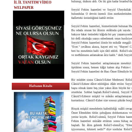
bulunup, duâsını aldı. On iki gün kadar İstanbul'da
İL İL TANITIM VİDEO
WELPAPER
Seyyid Fehim hazretleri ve Seyyid Ubeydullah E
bulundular. O devrin önemli ilim merkezlerinden
fazîletteki üstünlüğünü kabûl ettiler.
Seyyid Fehim hazretleri, hizmetlerinde bulunan Hac
Bu odada oturan bir âlimin etrâfında çok sayıda 
bakıyor fakat önündeki kâğıda bir şey yazamıyordu
bir defâ okuduğu yazıyı ezberlemek onun husûsiyet
Seyyid Fehim hazretleri ilimle bir mikdâr meşgûl o
"Evet." cevâbını alınca, hayret etti ve; "Hayret! C
beri bu meselenin halli için tâtil edildi. Reîsü'l
ve mefhûmunu anlamaktan âciz kaldı." dedi.Seyyid F
Seyyid Fehim hazretleri anlaşılamayan meseleyi 
öptükten sonra, hemen kâğıt kalem alıp Fehim-i Arv
Seyyid Fehim hazretleri de Hacı Ömer Efendiyle bir
Bir müddet sonra Câmiu'l-Ezher Medresesi Reîsü'l
Câmiü'l-Ezhere dâvet edildiğini ifâde ettiler. Sey
Haftanın Kitabı
başta olmak üzere beş yüze yakın âlim büyük bir sa
oturdular. Sohbet başladı.Reîsü'l-ulemâ, Seyyid F
Câmiü'l-Ezherce müşkil ve mânâsı anlaşılamayan 
kurtardınız. Câmiü'l-Ezher size sonsuz şükrân borçl
Birçok müşkil meselelerin halledildiği suâlli cevap
Ömer Efendiden tütün çubuğunu doldurmasını ve y
yerine koydu. Reîsü'l-ulemâ, Seyyid Fehim hazre
Fehim hazretleri müsâde ettikten sonra birkaç nef
başladı. İki âlim gelerek Reîsü'l-ulemâ'ya; "E
içiyorsunuz, hikmeti nedir?" diye sordular. Reîs