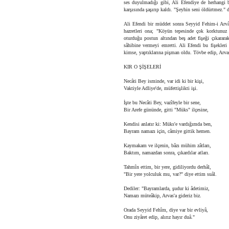
ses duyulmadığı gibi, Ali Efendiye de herhangi b
karşısında şaşırıp kaldı. "Şeyhin seni öldürtmez." di
Ali Efendi bir müddet sonra Seyyid Fehim-i Arvâsî
hazretleri ona; "Köyün tepesinde çok korktunuz
oturduğu postun altından beş adet fişeği çıkarara
sâhibine vermeyi emretti. Ali Efendi bu fişekleri 
kimse, yaptıklarına pişman oldu. Tövbe edip, Arvas
KIR O ŞİŞELERİ
Necâti Bey isminde, var idi ki bir kişi,
Vaktiyle Adliye'de, müfettişlikti işi.
İşte bu Necâti Bey, vazîfeyle bir sene,
Bir Arefe gününde, gitti "Müks" ilçesine,
Kendisi anlatır ki: Müks'e vardığımda ben,
Bayram namazı için, câmiye gittik hemen.
Kaymakam ve ilçenin, bâzı mühim zâtları,
Baktım, namazdan sonra, çıkardılar atları.
Tahmîn ettim, bir yere, gidiliyordu derhâl,
"Bir yere yolculuk mu, var?" diye ettim suâl.
Dediler: "Bayramlarda, şudur ki âdetimiz,
Namazı müteâkip, Arvas'a gideriz biz.
Orada Seyyid Fehîm, diye var bir evliyâ,
Onu ziyâret edip, alırız hayır duâ."