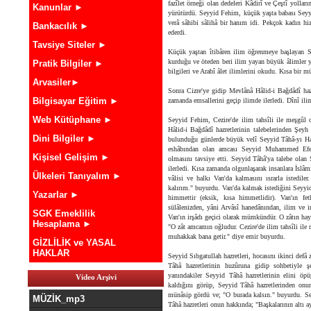
fazîlet örneği olan dedeleri Kâdirî ve Çeştî yollar
Kanunlar ►
yürütürdü. Seyyid Fehim, küçük yaşta babası Sey
verâ sâhibi sâlihâ bir hanım idi. Pekçok kadın hiz
Bankacılık ►
ederdi.
Tavsiye Siteler ►
Küçük yaştan îtibâren ilim öğrenmeye başlayan S
kurduğu ve öteden beri ilim yayan büyük âlimler y
Pratik Bilgiler ►
bilgileri ve Arabî âlet ilimlerini okudu. Kısa bir mü
Arvasiler►
Sonra Cizre'ye gidip Mevlânâ Hâlid-i Bağdâdî hazr
Bilgisayar Eğitim ►
zamanda emsallerini geçip ilimde ilerledi. Dînî ilim
Web Kütüphane ►
Seyyid Fehim, Cezire'de ilim tahsîli ile meşgûl 
Hâlid-i Bağdâdî hazretlerinin talebelerinden Şeyh
Dini Bilgiler ►
bulunduğu günlerde büyük velî Seyyid Tâhâ-yı Hakk
eshâbından olan amcası Seyyid Muhammed Efendi
Kişisel Gelişim ►
olmasını tavsiye etti. Seyyid Tâhâ'ya talebe ola
ilerledi. Kısa zamanda olgunlaşarak insanlara İslâm
Ülkeleri Tanıyalım ►
vâlisi ve halkı Van'da kalmasını ısrarla istedil
kalırım." buyurdu. Van'da kalmak istediğini Seyyid
Yazarlar ►
himmettir (eksik, kısa himmetlidir). Van'ın f
sülâlenizden, yâni Arvâsî hanedânından, ilim ve i
SGK Emeklilik
Van'ın irşâdı geçici olarak mümkündür. O zâtın hay
Hesaplama ►
"O zât amcamın oğludur. Cezire'de ilim tahsîli ile 
muhakkak bana getir." diye emir buyurdu.
GİZLİLİK ve YASAL
HAKLAR
Seyyid Sıbgatullah hazretleri, hocasını ikinci defâ
Tâhâ hazretlerinin huzûruna gidip sohbetiyle ş
yanındakiler Seyyid Tâhâ hazretlerinin elini öp
Video Arşivi
kaldığını görüp, Seyyid Tâhâ hazretlerinden onun
münâsip gördü ve; "O burada kalsın." buyurdu. Se
MÜZİK_mp3
Tâhâ hazretleri onun hakkında; "Başkalarının altı 