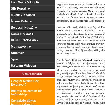
Fon Müzik VİDEO►
Seyyid Tâhâ hazretleri bir gün Câmi-i Şerîfin duva
gelince; "Çok zekîsin, ilme istekli ve kâbiliyetl
Şiir Portalı ►
"Kitabım yok. Bizim taraflarda
Mutavvel
okunma
köyünde MollaResûl Sibkî ismindeki büyük âlime
Müzik Videoları►
edici bir ilim tâlibisin. Suâllerine hocalar tatmin
İslami Video►
karşılaşırsan, onları rahatsız etme. Elini göğsüne k
Belgesel Kuşağı►
Hocasının elini öpüp duâsını alan Seyyid Fe
âlimlerinden olan Molla Resûl Sibkî'nin huzûruna
Komedi Video►
Çünkü, Arvas'ta MollaResûl Zekî'den okudum. O âi
olurlardı." dedi. Seyyid Fehim Arvâsî, Molla Resûl
KONFERANSLAR►
esnâsında suâl sormamaya dikkat ediyordu. Hattâ
sormuyor. Zekâsız mıdır, yoksa utanıyor mu?" diye
Motivasyon ►
Bir zaman hocalarına çok suâl sorar, hocalar ona c
sormayı terk etti. İlim öğrenmedeki kâbiliyet
Sinema►
ederim." diye arz etti.
Spor
Bir gün Molla Resûl'den
Mutavvel'
i okurken ho
Fehim-i Arvâsî yine anlayamadığını söyledi. Moll
Haftanın Videosu
dedi.Ertesi gün okudu fakat yine açıklayamadı. O
Molla Resûl oradaki inceliği yine açıklayamad
anlayamadığın yer olursa, beni hatırla." sözünü 
Özel Röportajlar
kapayıp, mürşidi Seyyid Tâhâ hazretlerini gözünün
önüne açtı.
Mutavvel'
in o sayfasıydı. O satırları
Gençler Neden Geç
atıf vavı (ve harfi) fazla okudu. Seyyid Tâhâ hazr
Evleniyor?
düşünmekte olduğunu gördü. Molla Resûl'den izin
işitince; "Mânâ şimdi anlaşıldı." dedi. İkisi de i
İnternet ne zaman bir
hep anlamadan anlatırdım. Şimdi iyi anladım
bağımlılığa
anlayamadım. Sen nasıl anladın? Bu (ve)yi okudun,
yardım istediğini söyledi. Mürşidinden nasıl öğren
Çanakkale dünya
Seyyid Fehim ile birlikte Nehrî'nin yolunu tuttu
tarihinin dönüm