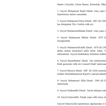
Hazret-i Seyyidin, Güster Hanım, Emetullah, Nâhiy
1- Seyyid Muhammed Reşîd Efendi: Genç yaşta Ge
hazretlerinin türbesi yanındadır.
2- Seyyid Muhammed Emin Efendi: 1867 (H.1284) se
hac dönüşünde Tûr-i Sinâ'da vefât etti.
3- Seyyid MuhammedMazhar Efendi: Genç yaşta vefât
4- Seyyid Muhammed Mâsûm Efendi: 1879 (H.129
bitişiğindedir.
5- Seyyid MuhammedSıddîk Efendi: 1879 (H.1296) 
abdest alırken ermenilerce şehîd edildi. Kabri, 
edilmektedir. Seyyid Abdülhakim Efendinin halîfesi
6- Seyyid HasanMedenî Efendi: Van müftüsüyken 
Berât gecesinde vefât etti.Cennetü'l-Bakî' kabristan
7- Seyyid Hüseyin Efendi: 1887 (H.1304) senesind
birâderi MollaMuhammed Reşid'in yanında defnedi
8- Seyyid Muhammed Sâlih Efendi: 1949 (H.1369)
defnolundu.
9- Seyyid Nizâmeddîn
Efendi: Van'da Akköprü kab
10- Seyyid Şemseddîn: Küçük yaşta vefât etmiş ol
Seyyid FehimArvâsî hazretlerinin oğullarından ve k