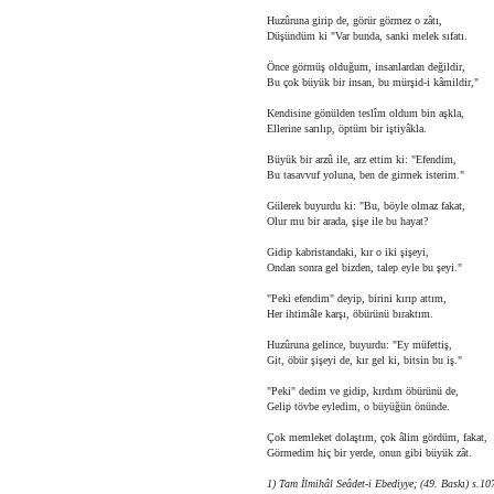
Huzûruna girip de, görür görmez o zâtı,
Düşündüm ki "Var bunda, sanki melek sıfatı.
Önce görmüş olduğum, insanlardan değildir,
Bu çok büyük bir insan, bu mürşid-i kâmildir,"
Kendisine gönülden teslîm oldum bin aşkla,
Ellerine sarılıp, öptüm bir iştiyâkla.
Büyük bir arzû ile, arz ettim ki: "Efendim,
Bu tasavvuf yoluna, ben de girmek isterim."
Gülerek buyurdu ki: "Bu, böyle olmaz fakat,
Olur mu bir arada, şişe ile bu hayat?
Gidip kabristandaki, kır o iki şişeyi,
Ondan sonra gel bizden, talep eyle bu şeyi."
"Peki efendim" deyip, birini kırıp attım,
Her ihtimâle karşı, öbürünü bıraktım.
Huzûruna gelince, buyurdu: "Ey müfettiş,
Git, öbür şişeyi de, kır gel ki, bitsin bu iş."
"Peki" dedim ve gidip, kırdım öbürünü de,
Gelip tövbe eyledim, o büyüğün önünde.
Çok memleket dolaştım, çok âlim gördüm, fakat,
Görmedim hiç bir yerde, onun gibi büyük zât.
1) Tam İlmihâl Seâdet-i Ebediyye; (49. Baskı) s.1