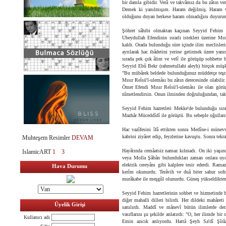
bir damla gibidir. Verâ ve takvâmız da bu zâtın ve
Demek ki yanılmışım. Haram değilmiş. Haram ve
olduğunu duyan herkese haram olmadığını duyurun
Şöhret sâhibi olmaktan kaçınan Seyyid Fehim ha
Ubeydullah Efendinin ısrarlı istekleri üzerine Mı
kaldı. Orada bulunduğu süre içinde ilim meclisleri
ayrılarak hac ibâdetini yerine getirmek üzere ya
sırada pek çok âlim ve velî ile görüşüp sohbette 
Seyyid Ebû Bekr (rahmetullahi aleyh) birçok müşk
"Bu mübârek beldede bulunduğunuz müddetçe teşrif 
Mısır Reîsü'l-ulemâsı bu zâtın derecesinde olabil
Ömer Efendi Mısır Reîsü'l-ulemâsı ile olan gör
nîmetlendirsin. Onun ilminden doğruluğundan, takv
Seyyid Fehim hazretleri Mekke'de bulunduğu sır
Mazhâr Müceddîdî ile görüştü. Bu sebeple oğulları
Hac vazîfesini îfâ ettikten sonra Medîne-i münev
kabrini ziyâret edip, feyzlerine kavuştu. Sonra tekr
Muhteşem Resimler
DEVAM
Hayâtında cemâatsiz namaz kılmadı. On iki yaşınd
IslamicART
1
3
veya Molla Şâbân bulundukları zaman onlara uya
elektrik cereyânı gibi kalplere tesir ederdi. Ramaz
Hava Durumu
kerîm okunurdu. Terâvih ve duâ biter sahur sofr
murâkabe ile meşgûl olunurdu. Güneş yükseldikten s
Seyyid Fehim hazretlerinin sohbet ve hizmetinde bu
diğer mahalli dilleri bilirdi. Her dildeki mahâre
Üyelik Girişi
sanılırdı. Maddî ve mânevî bütün ilimlerde der
vasıflarını şu şekilde anlatırdı: "O, her ilimde 
Kullanıcı adı
Emin azıcık anlıyordu. Hattâ Şeyh Sa'dî Şîrâ