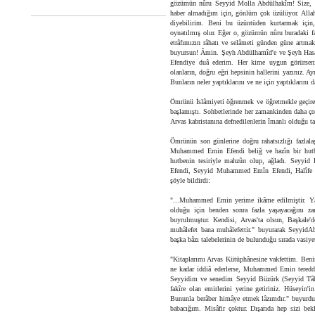
gözümün nûru Seyyid Molla Abdülhakîm! Size, so
haber almadığım için, gönlüm çok üzülüyor. Allahü
diyebilirim. Beni bu üzüntüden kurtarmak için,
oynatılmış olur. Eğer o, gözümün nûru buradaki fa
etrâfımızın râhatı ve selâmeti günden güne artmakt
buyursun! Âmin. Şeyh Abdülhamîd'e ve Şeyh Hasan'
Efendiye duâ ederim. Her kime uygun görürseniz
olanların, doğru eğri hepsinin hallerini yazınız. Ay
Bunların neler yaptıklarını ve ne için yaptıkların
Ömrünü İslâmiyeti öğrenmek ve öğretmekle geçiren 
başlamıştı. Sohbetlerinde her zamankinden daha ç
Arvas kabristanına defnedilenlerin îmanlı olduğu ta
Ömrünün son günlerine doğru rahatsızlığı fazlal
Muhammed Emin Efendi beliğ ve hazîn bir hutbe
hutbenin tesiriyle mahzûn olup, ağladı. Seyyid
Efendi, Seyyid Muhammed Emîn Efendi, Halîfe Der
şöyle bildirdi:
"...Muhammed Emin yerime ikâme edilmiştir. Yâni
olduğu için benden sonra fazla yaşayacağını 
buyrulmuştur. Kendisi, Arvas'ta olsun, Başkale'
muhâlefet bana muhâlefettir." buyurarak SeyyidAb
başka bâzı talebelerinin de bulunduğu sırada vasiy
"Kitaplarımı Arvas Kütüphânesine vakfettim. Benim
ne kadar iddiâ ederlerse, Muhammed Emin teredd
Seyyidim ve senedim Seyyid Büzürk (Seyyid Tâhâ-y
fakîre olan emirlerini yerine getiriniz. Hüseyin
Bununla berâber himâye etmek lâzımdır." buyurdu
babacığım. Misâfir çoktur. Dışarıda hep sizi bek