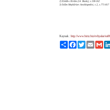
2) Eshâb-ı Kirâm (14. Baskı); s.158-162
3) İslâm Meşhûrları Ansiklopedisi; c.2, s.771-817
Kaynak :
http://www.biriz.biz/evliyalar/ea
Paylaş
Facebook
Twitter
Email
Gmai