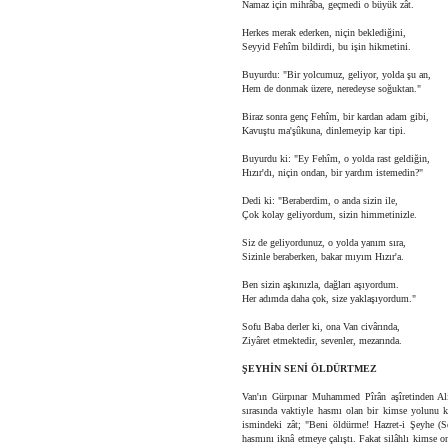
Namaz için mihrâba, geçmedi o büyük zât.
Herkes merak ederken, niçin beklediğini,
Seyyid Fehîm bildirdi, bu işin hikmetini.
Buyurdu: "Bir yolcumuz, geliyor, yolda şu an,
Hem de donmak üzere, neredeyse soğuktan."
Biraz sonra genç Fehîm, bir kardan adam gibi,
Kavuştu ma'şûkuna, dinlemeyip kar tipi.
Buyurdu ki: "Ey Fehîm, o yolda rast geldiğin,
Hızır'dı, niçin ondan, bir yardım istemedin?"
Dedi ki: "Beraberdim, o anda sizin ile,
Çok kolay geliyordum, sizin himmetinizle.
Siz de geliyordunuz, o yolda yanım sıra,
Sizinle beraberken, bakar mıyım Hızır'a.
Ben sizin aşkınızla, dağları aşıyordum.
Her adımda daha çok, size yaklaşıyordum."
Sofu Baba derler ki, ona Van civârında,
Ziyâret etmektedir, sevenler, mezarında.
ŞEYHİN SENİ ÖLDÜRTMEZ
Van'ın Gürpınar Muhammed Pîrân aşîretinden Ali
sırasında vaktiyle hasmı olan bir kimse yolunu ke
ismindeki zât; "Beni öldürme! Hazret-i Şeyhe (
hasmını iknâ etmeye çalıştı. Fakat silâhlı kimse on