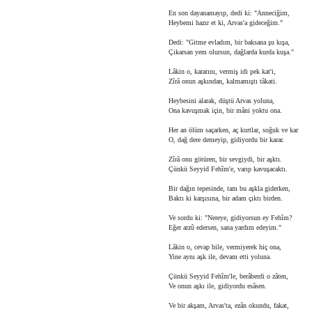
En son dayanamayıp, dedi ki: "Anneciğim,
Heybemi hazır et ki, Arvas'a gideceğim."
Dedi: "Gitme evladım, bir baksana şu kışa,
Çıkarsan yem olursun, dağlarda kurda kuşa."
Lâkin o, kararını, vermiş idi pek kat'i,
Zîrâ onun aşkından, kalmamıştı tâkati.
Heybesini alarak, düştü Arvas yoluna,
Ona kavuşmak için, bir mâni yoktu ona.
Her an ölüm saçarken, aç kurtlar, soğuk ve kar
O, dağ dere demeyip, gidiyordu bir karar.
Zîrâ onu götüren, bir sevgiydi, bir aşktı.
Çünkü Seyyid Fehîm'e, varıp kavuşacaktı.
Bir dağın tepesinde, tam bu aşkla giderken,
Baktı ki karşısına, bir adam çıktı birden.
Ve sordu ki: "Nereye, gidiyorsun ey Fehîm?
Eğer arzû edersen, sana yardım edeyim."
Lâkin o, cevap bile, vermiyerek hiç ona,
Yine aynı aşk ile, devam etti yoluna.
Çünkü Seyyid Fehîm'le, berâberdi o zâten,
Ve onun aşkı ile, gidiyordu esâsen.
Ve bir akşam, Arvas'ta, ezân okundu, fakat,