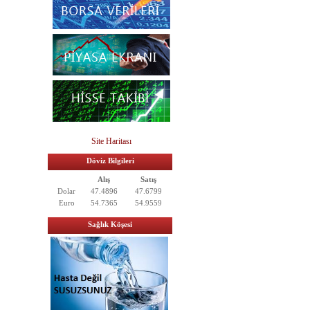
Site Haritası
Döviz Bilgileri
Alış
Satış
Dolar
47.4896
47.6799
Euro
54.7365
54.9559
Sağlık Köşesi