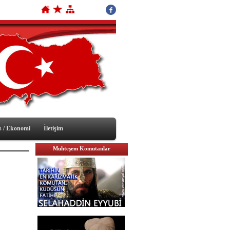
s / Ekonomi
İletişim
Muhteşem Komutanlar