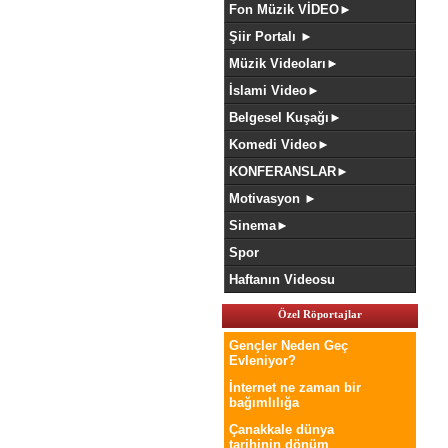
Fon Müzik VİDEO►
Şiir Portalı ►
Müzik Videoları►
İslami Video►
Belgesel Kuşağı►
Komedi Video►
KONFERANSLAR►
Motivasyon ►
Sinema►
Spor
Haftanın Videosu
Özel Röportajlar
Gençler Neden Geç
Evleniyor?
İnternet ne zaman bir
bağımlılığa
Çanakkale dünya
tarihinin dönüm