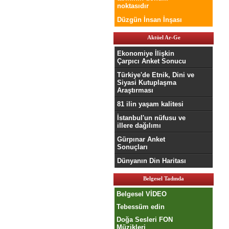
noktasıdır
Düzgün İnsan İnşası
Aktüel Ar-Ge
Ekonomiye İlişkin
Çarpıcı Anket Sonucu
Türkiye'de Etnik, Dini ve
Siyasi Kutuplaşma
Araştırması
81 ilin yaşam kalitesi
İstanbul'un nüfusu ve
illere dağılımı
Gürpınar Anket
Sonuçları
Dünyanın Din Haritası
Belgesel Tadında
Belgesel VİDEO
Tebessüm edin
Doğa Sesleri FON
Müzikleri