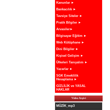
Kanunlar ►
Bankacılık ►
Tavsiye Siteler ►
Pratik Bilgiler ►
Arvasiler►
Bilgisayar Eğitim ►
Web Kütüphane ►
Dini Bilgiler ►
Kişisel Gelişim ►
Ülkeleri Tanıyalım ►
Yazarlar ►
SGK Emeklilik
Hesaplama ►
GİZLİLİK ve YASAL
HAKLAR
Video Arşivi
MÜZİK_mp3