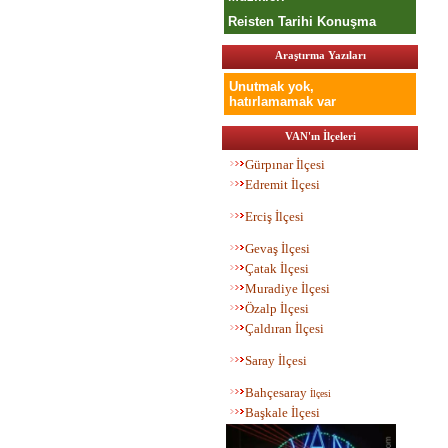
Reisten Tarihi Konuşma
Araştırma Yazıları
Unutmak yok,
hatırlamamak var
VAN'ın İlçeleri
Gürpınar İlçesi
Edremit İlçesi
Erciş İlçesi
Gevaş İlçesi
Çatak İlçesi
Muradiye İlçesi
Özalp İlçesi
Çaldıran İlçesi
Saray İlçesi
Bahç
esaray
İlçesi
Başkale İlçesi