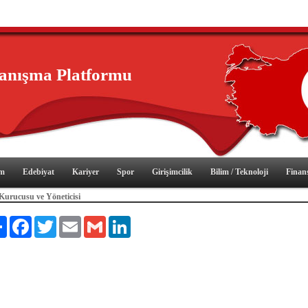
yanışma Platformu
im
Edebiyat
Kariyer
Spor
Girişimcilik
Bilim / Teknoloji
Finan
 Kurucusu ve Yöneticisi
Paylaş
Facebook
Twitter
Email
Gmail
LinkedIn