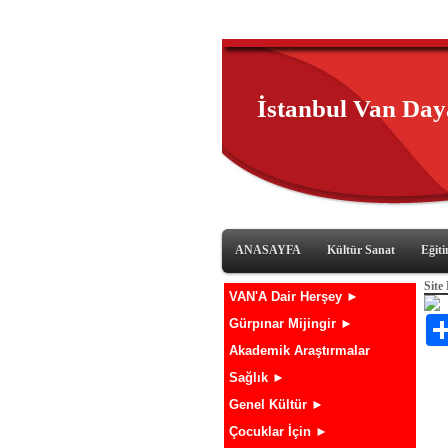
İstanbul Van Da
ANASAYFA
Kültür Sanat
Eğit
Site
VAN'A Dair Herşey ►
Gürpınar Mijingir ►
Akademik Araştırmalar
Sağlık ►
Genel Kültür ►
Çocuklar İçin ►