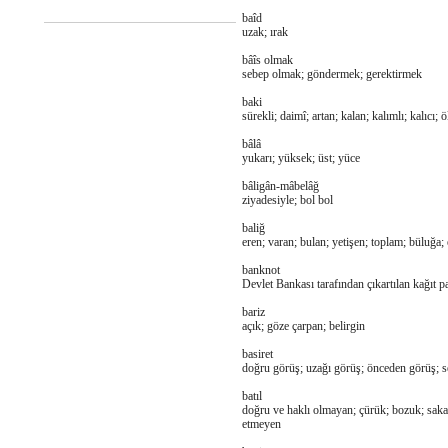
baîd
uzak; ırak
bâîs olmak
sebep olmak; göndermek; gerektirmek
baki
sürekli; daimî; artan; kalan; kalımlı; kalıcı;
bâlâ
yukarı; yüksek; üst; yüce
bâligân-mâbelâğ
ziyadesiyle; bol bol
baliğ
eren; varan; bulan; yetişen; toplam; büluğa;
banknot
Devlet Bankası tarafından çıkartılan kağıt p
bariz
açık; göze çarpan; belirgin
basiret
doğru görüş; uzağı görüş; önceden görüş; se
batıl
doğru ve haklı olmayan; çürük; bozuk; saka
etmeyen