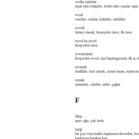
evrâkı müsbite
ispat edici belgeler; tesbit edici yazılar; t
evsaf
vasıflar; sıfatlar; kaliteler; nitelikler
evvelâ
birinci olarak; herşeyden önce; ilk önce
evvel-be-evvel
herşeyden önce
evvelemirde
herşeyden evvel; işin başlangıcında; ilk iş o
ezcümle
özellikle; özet olarak; sözün kısası; toplucas
ezmân
zamanlar, vakitler; anlar; çağlar
F
fâhiş
aşırı; ağır; çok fazla
fariğ
bir şeyi veya hakkı başkasına devreden; fer
başkasına bırakan kişi