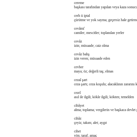
cereme
başkası tarafından yapılan veya kaza sonucu
cerh ü iptal
çürütme ve yok sayma; geçersiz hale getirm
cevâmi'
camiler; mescitler; toplanılan yerler
cevâz
izin; müsaade; caiz olma
cevâz bahş
izin veren; müsaade eden
cevher
maya; öz; değerli taş; elmas
cezaî şart
ceza şartı; ceza koşulu; alacaklının zararını 
cezrî
asıl ile ilgili; kökle ilgili; kökten; temelden
cibâyet
alma; toplama; vergilerin ve başkaca devlet ge
cihâz
çeyiz; takım; alet; aygıt
cihet
yön; taraf; amaç