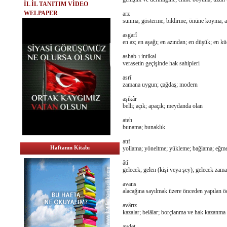
İL İL TANITIM VİDEO
WELPAPER
arz
sunma; gösterme; bildirme; önüne koyma; a
asgarî
en az; en aşağı; en azından; en düşük; en k
ashab-ı intikal
verasetin geçişinde hak sahipleri
asrî
zamana uygun; çağdaş; modern
aşikâr
belli; açık; apaçık; meydanda olan
ateh
bunama; bunaklık
atıf
Haftanın Kitabı
yollama; yöneltme; yükleme; bağlama; eğme;
âtî
gelecek; gelen (kişi veya şey); gelecek zama
avans
alacağına sayılmak üzere önceden yapılan 
avârız
kazalar; belâlar; borçlanma ve hak kazanma y
avdet