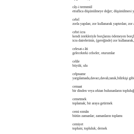
cây-i teemmül
etraflıca düşünülmeye değer; düşünülmesi y
cebrî
zorla yapılan; zor kullanarak yaptırılan; zor
cebri icra
kendi istekleriyle borçlarını ödemeyen borçlu
icra dairelerinin, (gereğinde) zor kullanar
celesat-ı âti
gelecekteki celseler, oturumlar
celile
büyük; ulu
celpname
yargılamada,davacı,davalı,tanık,bilirkişi gi
cemaat
bir dinden veya ırktan bulunanların topluluğ
cemetmek
toplamak; bir araya getirmek
cemi ezmân
bütün zamanlar; zamanların toplamı
cemiyet
toplum; topluluk; dernek