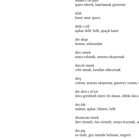
delâlet-i bil'işare
işaret ederek, hatırlatarak gösterme
delil
kanıt; tanıt; ipucu
delil-i celî
aşikar delil; belli, apaçık kanıt
der-akap
hemen; arkasından
derc etmek
araya sokmak; arasına sıkıştırmak
derceb etmek
cebe atmak; kendine alıkoymak
derç
sokma; arasına sıkıştırma; gazeteye yazma; 
der-dest-i rü'yet
dava görülmek üzere ele alınan, eldeki dava
der-kâr
malum; aşikar; bilinen; belli
dermeyan etmek
ileri sürmek; öne sürmek; ortaya koymak; 
der-piş
en önde; göz önünde bulunan; öngörü