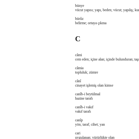
bünye
vücut yapısı; yapı, beden; vücut; yapılış; ku
bürûz
belirme; ortaya çıkma
C
câmi
cem eden; içine alan; içinde bulunduran; taş
câmia
topluluk; zümre
cânî
cinayet işlemiş olan kimse
canîb-i beytülmal
hazine tarafı
canîb-i vakıf
vakıf tarafı
canîp
yön; taraf; cihet; yan
cari
uygulanan; yürürlükte olan