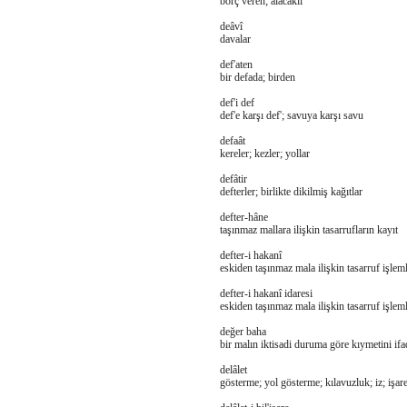
borç veren; alacaklı
deâvî
davalar
def'aten
bir defada; birden
def'i def
def'e karşı def'; savuya karşı savu
defaât
kereler; kezler; yollar
defâtir
defterler; birlikte dikilmiş kağıtlar
defter-hâne
taşınmaz mallara ilişkin tasarrufların kayıt
defter-i hakanî
eskiden taşınmaz mala ilişkin tasarruf işlemle
defter-i hakanî idaresi
eskiden taşınmaz mala ilişkin tasarruf işlemle
değer baha
bir malın iktisadi duruma göre kıymetini ifa
delâlet
gösterme; yol gösterme; kılavuzluk; iz; işaret