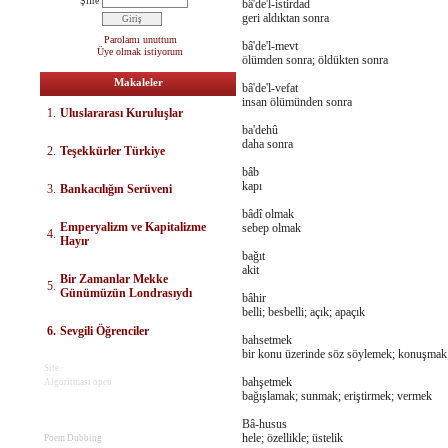
Şifre
bâ'de'l-istirdad
geri aldıktan sonra
Parolamı unuttum
bâ'de'l-mevt
Üye olmak istiyorum
ölümden sonra; öldükten sonra
Makaleler
bâ'de'l-vefat
insan ölümünden sonra
1.
Uluslararası Kuruluşlar
ba'dehû
daha sonra
2.
Teşekkürler Türkiye
bâb
kapı
3.
Bankacılığın Serüveni
bâdî olmak
E
mperyalizm ve Kapitalizme
sebep olmak
4.
Hayır
bağıt
akit
Bir Zamanlar Mekke
5.
Günümüzün Londrasıydı
bâhir
belli; besbelli; açık; apaçık
6.
Sevgili Öğrenciler
bahsetmek
bir konu üzerinde söz söylemek; konuşmak
Site
bahşetmek
Algoritması open
bağışlamak; sunmak; eriştirmek; vermek
Bâ-husus
hele; özellikle; üstelik
Poem Dubbing