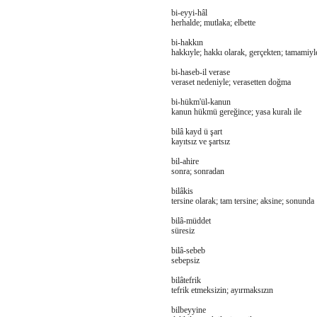
bi-eyyi-hâl
herhalde; mutlaka; elbette
bi-hakkın
hakkıyle; hakkı olarak, gerçekten; tamamiyl
bi-haseb-il verase
veraset nedeniyle; verasetten doğma
bi-hükm'ül-kanun
kanun hükmü gereğince; yasa kuralı ile
bilâ kayd ü şart
kayıtsız ve şartsız
bil-ahire
sonra; sonradan
bilâkis
tersine olarak; tam tersine; aksine; sonunda
bilâ-müddet
süresiz
bilâ-sebeb
sebepsiz
bilâtefrik
tefrik etmeksizin; ayırmaksızın
bilbeyyine