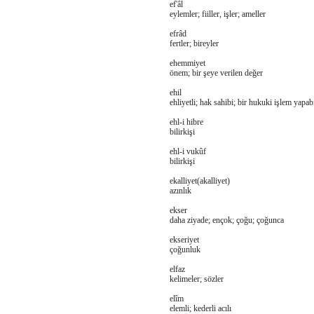
ef'âl
eylemler; fiiller, işler; ameller
efrâd
fertler; bireyler
ehemmiyet
önem; bir şeye verilen değer
ehil
ehliyetli; hak sahibi; bir hukuki işlem yapa
ehl-i hibre
bilirkişi
ehl-i vukûf
bilirkişi
ekalliyet(akalliyet)
azınlık
ekser
daha ziyade; ençok; çoğu; çoğunca
ekseriyet
çoğunluk
elfaz
kelimeler; sözler
elîm
elemli; kederli acılı