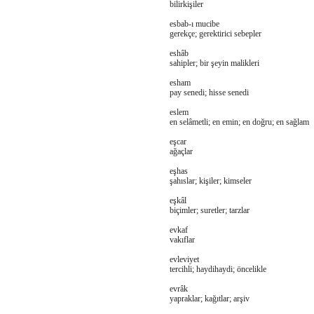
bilirkişiler
esbab-ı mucibe
gerekçe; gerektirici sebepler
eshâb
sahipler; bir şeyin malikleri
esham
pay senedi; hisse senedi
eslem
en selâmetli; en emin; en doğru; en sağlam
eşcar
ağaçlar
eşhas
şahıslar; kişiler; kimseler
eşkâl
biçimler; suretler; tarzlar
evkaf
vakıflar
evleviyet
tercihli; haydihaydi; öncelikle
evrâk
yapraklar; kağıtlar; arşiv