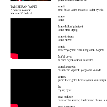
ammâ
TAM EKRAN YAPIN
ama; fakat; lakin; ancak; şu kadar öyle ki
Arkanıza Yaslanın
Yumun Gözlerinizi..
amme
kamu
âmme hükmî şahsiyeti
kamu tüzel kişiliği
amme intizamı
kamu düzeni
angaje
sözle veya yazılı olarak bağlanan; bağımlı
ânif'ül-beyan
az önce beyan olunan, bildirilen
anmuhakemetin
muhakeme yaparak; yargılama yoluyla
antrepo
gümrüklere gelen ticari eşyanın konulduğu,
âra
reyler; oylar
arazi mahlule
mutasarrıfın mirasçı bırakmadan ölümü ile m
arazi-i emiriyye