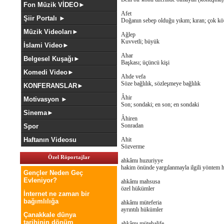
Fon Müzik VİDEO►
Afet
Şiir Portalı ►
Doğanın sebep olduğu yıkım; kıran; çok kötü
Müzik Videoları►
Ağlep
Kuvvetli; büyük
İslami Video►
Ahar
Belgesel Kuşağı►
Başkası; üçüncü kişi
Komedi Video►
Ahde vefa
Söze bağlılık, sözleşmeye bağlılık
KONFERANSLAR►
Âhir
Motivasyon ►
Son; sondaki; en son; en sondaki
Sinema►
Âhiren
Sonradan
Spor
Haftanın Videosu
Ahit
Sözverme
Özel Röportajlar
ahkâmı huzuriyye
hakim önünde yargılanmayla ilgili yöntem 
Gençler Neden Geç
Evleniyor?
ahkâmı mahsusa
özel hükümler
İnternet ne zaman bir
bağımlılığa
ahkâmı müteferia
ayrıntılı hükümler
Çanakkale dünya
tarihinin dönüm
ahkâmı mütehalife