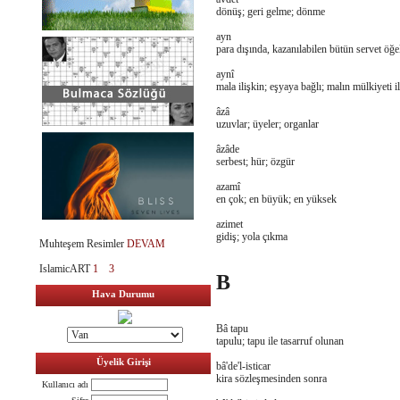
dönüş; geri gelme; dönme
ayn
para dışında, kazanılabilen bütün servet öğe
aynî
mala ilişkin; eşyaya bağlı; malın mülkiyeti ile
âzâ
uzuvlar; üyeler; organlar
âzâde
serbest; hür; özgür
azamî
en çok; en büyük; en yüksek
azimet
gidiş; yola çıkma
Muhteşem Resimler
DEVAM
IslamicART
1
3
B
Hava Durumu
Bâ tapu
tapulu; tapu ile tasarruf olunan
Üyelik Girişi
bâ'de'l-isticar
kira sözleşmesinden sonra
Kullanıcı adı