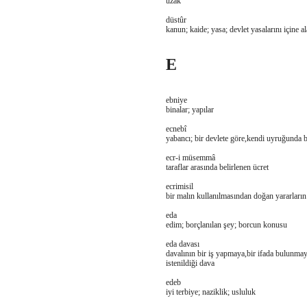
uzak
düstûr
kanun; kaide; yasa; devlet yasalarını içine a
E
ebniye
binalar; yapılar
ecnebî
yabancı; bir devlete göre,kendi uyruğunda 
ecr-i müsemmâ
taraflar arasında belirlenen ücret
ecrimisil
bir malın kullanılmasından doğan yararların 
eda
edim; borçlanılan şey; borcun konusu
eda davası
davalının bir iş yapmaya,bir ifada bulunm
istenildiği dava
edeb
iyi terbiye; naziklik; usluluk