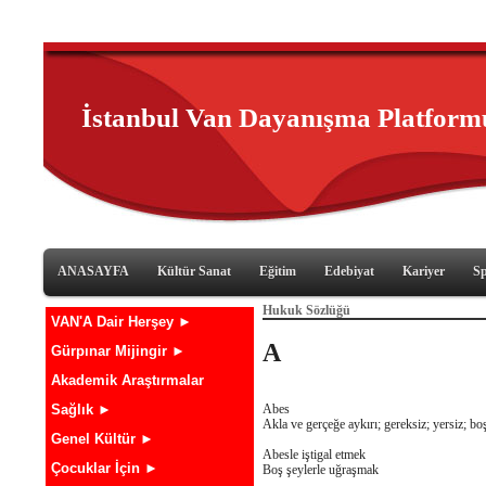
İstanbul Van Dayanışma Platform
ANASAYFA
Kültür Sanat
Eğitim
Edebiyat
Kariyer
S
Hukuk Sözlüğü
VAN'A Dair Herşey ►
A
Gürpınar Mijingir ►
Akademik Araştırmalar
Sağlık ►
Abes
Akla ve gerçeğe aykırı; gereksiz; yersiz; bo
Genel Kültür ►
Abesle iştigal etmek
Çocuklar İçin ►
Boş şeylerle uğraşmak