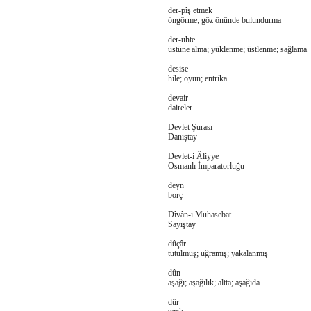
der-pîş etmek
öngörme; göz önünde bulundurma
der-uhte
üstüne alma; yüklenme; üstlenme; sağlama
desise
hile; oyun; entrika
devair
daireler
Devlet Şurası
Danıştay
Devlet-i Âliyye
Osmanlı İmparatorluğu
deyn
borç
Dîvân-ı Muhasebat
Sayıştay
dûçâr
tutulmuş; uğramış; yakalanmış
dûn
aşağı; aşağılık; altta; aşağıda
dûr