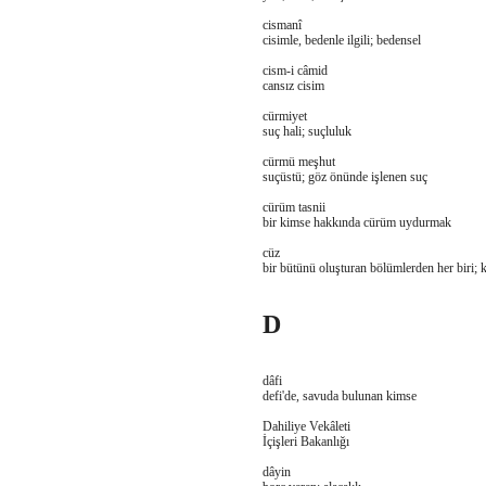
cismanî
cisimle, bedenle ilgili; bedensel
cism-i câmid
cansız cisim
cürmiyet
suç hali; suçluluk
cürmü meşhut
suçüstü; göz önünde işlenen suç
cürüm tasnii
bir kimse hakkında cürüm uydurmak
cüz
bir bütünü oluşturan bölümlerden her biri; 
D
dâfi
defi'de, savuda bulunan kimse
Dahiliye Vekâleti
İçişleri Bakanlığı
dâyin