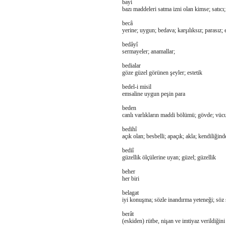
bayi
bazı maddeleri satma izni olan kimse; satıcı; 
becâ
yerine; uygun; bedava; karşılıksız; parasız;
bedâyî
sermayeler; anamallar;
bedialar
göze güzel görünen şeyler; estetik
bedel-i misil
emsaline uygun peşin para
beden
canlı varlıkların maddi bölümü; gövde; vücut
bedihî
açık olan; besbelli; apaçık; akla; kendiliğin
bediî
güzellik ölçülerine uyan; güzel; güzellik
beher
her biri
belagat
iyi konuşma; sözle inandırma yeteneği; söz s
berât
(eskiden) rütbe, nişan ve imtiyaz verildiğini