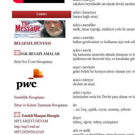
rakabesi beytülmâle ait olarak devlet tarafınd
arâzi-i haraciyye
Linkler
haraca bağlı arazi;
arâzi-i memlûke
mülk; timar toprağı; mülkiyet yolu ile tasarr
arâzi-i metrûke
halkın gereksinimi ve kullanımı için terk edi
BELGESEL DÜNYASI
arâzi-i mevât
SGK HESAPLAMALAR
hiç kimsenin tasarrufu altında olmayan ve h
işitilmeyecek derecede köy ve kasabalar gibi 
Brüt-Net Ücret Hesaplama
arazi-i mevkufe
geliri belirli bir konuya tahsis olunan yer; 
arazi-i miriyye
devlete ait arazi
arâzi-i öşriye
ürününden onda bir Devlet payı alınan ve üz
Emeklilik Hesaplama
İhbar ve Kıdem Tazminatı H
esaplama
âri
...sız; boş; çıplak; soyut; arınmış; yüksüz
Emekli Maaşını Hesapla
âriyet
MP3 ARŞİVİ
DEVAM
ödünç; eğreti; ödünç sözleşmesi
http://mp3.mid.az/
arîz ve amîk
MP3 DOWNLOAD
genişlik ve derinliğine; enine boyuna; uzun