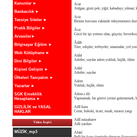
Kanunlar ►
Acar
Atılgan; gözü pek; yiğit; kabadayı; yılmaz; 
Bankacılık ►
Aciz
Tavsiye Siteler ►
Birinin borcunu vaktinde ödeyememesi du
Pratik Bilgiler ►
Âciz
Gücü bir işe yetmez olan; güçsüz; beceriksiz;
Arvasiler►
Âdâb
Bilgisayar Eğitim ►
Töre; edepler; terbiyeler; utanmalar; yol y
Web Kütüphane ►
Adâd
Adetler; sayılar adem yokluk; hiçlik; ölüm
Dini Bilgiler ►
Adâd
Kişisel Gelişim ►
Adetler; sayılar
Ülkeleri Tanıyalım ►
Adem
Yokluk; hiçlik; ölüm
Yazarlar ►
SGK Emeklilik
Adem-i ifâ
Yapmamak; bir görevi yerine getirmemek;
Hesaplama ►
GİZLİLİK ve YASAL
Adlî kaza
Cezai, hukuki, ticari, nizalı, nizasız yargı
HAKLAR
Adlî müzaharet
Video Arşivi
Adli yardım
MÜZİK_mp3
Afakî
Belli bir konu üzerinde olmayan (konuşma); 