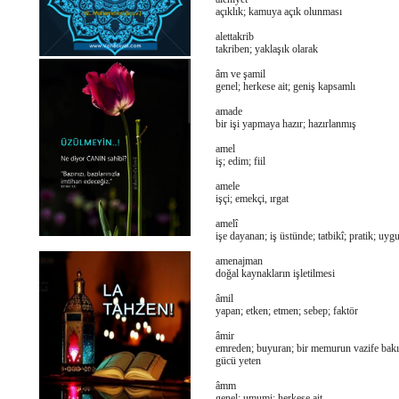
açıklık; kamuya açık olunması
alettakrib
takriben; yaklaşık olarak
âm ve şamil
genel; herkese ait; geniş kapsamlı
amade
bir işi yapmaya hazır; hazırlanmış
amel
iş; edim; fiil
amele
işçi; emekçi, ırgat
amelî
işe dayanan; iş üstünde; tatbikî; pratik; uyg
amenajman
doğal kaynakların işletilmesi
âmil
yapan; etken; etmen; sebep; faktör
âmir
emreden; buyuran; bir memurun vazife bak
gücü yeten
âmm
genel; umumi; herkese ait