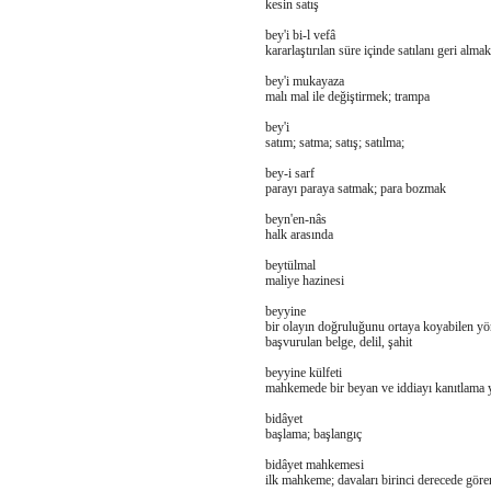
kesin satış
bey'i bi-l vefâ
kararlaştırılan süre içinde satılanı geri alma
bey'i mukayaza
malı mal ile değiştirmek; trampa
bey'i
satım; satma; satış; satılma;
bey-i sarf
parayı paraya satmak; para bozmak
beyn'en-nâs
halk arasında
beytülmal
maliye hazinesi
beyyine
bir olayın doğruluğunu ortaya koyabilen yö
başvurulan belge, delil, şahit
beyyine külfeti
mahkemede bir beyan ve iddiayı kanıtlama
bidâyet
başlama; başlangıç
bidâyet mahkemesi
ilk mahkeme; davaları birinci derecede gör