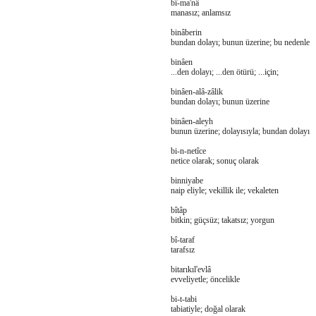
bî-ma'nâ
manasız; anlamsız
binâberin
bundan dolayı; bunun üzerine; bu nedenle
binâen
...den dolayı; ...den ötürü; ...için;
binâen-alâ-zâlik
bundan dolayı; bunun üzerine
binâen-aleyh
bunun üzerine; dolayısıyla; bundan dolayı
bi-n-netîce
netice olarak; sonuç olarak
binniyabe
naip eliyle; vekillik ile; vekaleten
bîtâp
bitkin; güçsüz; takatsız; yorgun
bî-taraf
tarafsız
bitarıkıl'evlâ
evveliyetle; öncelikle
bi-t-tabi
tabiatiyle; doğal olarak