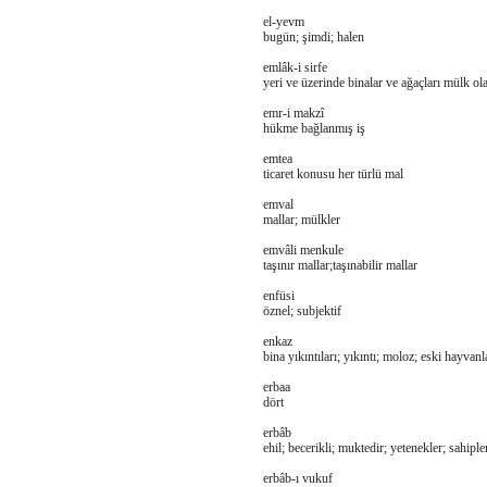
el-yevm
bugün; şimdi; halen
emlâk-i sirfe
yeri ve üzerinde binalar ve ağaçları mülk ol
emr-i makzî
hükme bağlanmış iş
emtea
ticaret konusu her türlü mal
emval
mallar; mülkler
emvâli menkule
taşınır mallar;taşınabilir mallar
enfüsi
öznel; subjektif
enkaz
bina yıkıntıları; yıkıntı; moloz; eski hayvanl
erbaa
dört
erbâb
ehil; becerikli; muktedir; yetenekler; sahiple
erbâb-ı vukuf