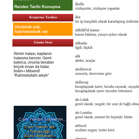
âkidîn
Reisten Tarihi Konuşma
sözleşenler; sözleşme yapanlar
âkit
Araştırma Yazıları
bir işi karşılıklı olarak kararlaştırıp üstler
Unutmak yok,
alâhilâf'ül-kanun
hatırlamamak var
kanun hilafına; yasaya aykırı olarak
Günün Sözü
alâkadar
ilgili; ilişkili
alât
aletler; araçlar
aledderecat
sırasıyla; derecesine göre
alelhesap
hesaplaşmak üzere; hesaba sayarak; sayışıl
hesaplaşılmak üzere önceden ödenmesi
ale-l-ıtlak
genel olarak; rasgele; bir sınır ile bağlı olm
ale-l-umûm
genel olarak; umumi bir biçimde; bütün
alelusul
usulüne uygun; üstün körü
aleniyet