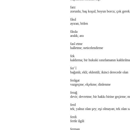
farz
zorunlu; baş koşul; boyun borcu; çok gerek
fâsıl
ayıran; bölen
fâsıla
aralık; ara
fasl etme
halletme; neticelendirme
fek
kaldırma; bir hukuki sınırlamanın kaldırılma
fer' î
bağımlı; ekli; eklentili; ikinci derecede olan
ferâgat
vazgeçme; elçekme; dinlenme
ferağ
devir; devretme; bir hakkı birine geçirme; m
ferd
tek; yalnız olan şey; eşi olmayan; tek olan s
ferdi
fertle ilgili
ferman