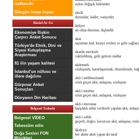
noktasıdır
aykırı değişik hükümler
Düzgün İnsan İnşası
ahvâl
durumlar; haller; vaziyetler
Aktüel Ar-Ge
âidiyet
ait olma durumu; ilişkinlik
Ekonomiye İlişkin
Çarpıcı Anket Sonucu
akar
taşınmaz mal; kiraya verilen ve gelir sağlay
Türkiye'de Etnik, Dini ve
Siyasi Kutuplaşma
akarâtı mevkufe
Araştırması
vakfedilmiş, gelir getiren mallar
81 ilin yaşam kalitesi
akdetmek
sözleşmek; kararlaştırmak; düzenlemek; ba
İstanbul'un nüfusu ve
illere dağılımı
akd-i mebhusünanh
sözü geçen akit, anlaşma, sözleşme
Gürpınar Anket
Sonuçları
akd-i mezbur
sözü geçen akit, anlaşma, sözleşme
Dünyanın Din Haritası
akd-i muvazaa
karşılıklı ödün verilerek yapılan akit, anla
Belgesel Tadında
akd-i sahih
Belgesel VİDEO
geçerli, doğru, kusursuz akit, anlaşma, söz
Tebessüm edin
âkideyn
Doğa Sesleri FON
her akitte akdi yapan iki taraf
Müzikleri