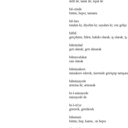
delil ile; tanık ile; ispat ile
bil-cümle
bütün; hepsi; tamamı
bil-farz
tutalım ki; diyelim ki; sayalım ki; söz gelişi
bilfiil
gerçekten; fiilen; hakiki olarak; iş olarak; iş
bilistirdad
geri alarak; geri alınarak
bilmuvafakat
razı olarak
bilmüzakere
müzakere ederek; üzerinde görüşüp tartışar
bilmüzayede
artırma ile; artırarak
bi-l-müzayede
müzayede ile
bi-l-rü'ye
görerek; görülerek
bilumum
bütün; hep; kamu; -in hepsi