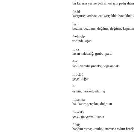
bir kararın yerine getirilmesi için padişahtan
fesâd
karıştırıcı; arabozucu; karışıklık; bozukluk;
fesh
bozma; bozulma; dağılma; dağıtma; kapatma
fevkinde
üstünde; aşan
fırka
insan kalabalığı grubu; parti
fıtrî
tabii; yaradılışındaki; doğasındaki
fi-i cârî
geçer değer
fiil
eylem; hareket; edim; iş
filhakika
hakikatte; gerçekte; doğrusu
fi-l-vâki
gerçi; gerçekten; vakıa
fuhûş
haddini aşma; kötülük; namusa aykırı harek