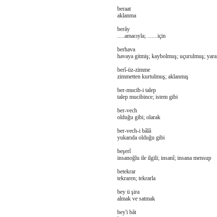
beraat
aklanma
berây
.....amacıyla; .......için
berhava
havaya gitmiş; kaybolmuş; uçurulmuş; yarar
berî-üz-zimme
zimmetten kurtulmuş; aklanmış
ber-mucib-i talep
talep mucibince; istem gibi
ber-vech
olduğu gibi; olarak
ber-vech-i bâlâ
yukarıda olduğu gibi
beşerî
insanoğlu ile ilgili; insanî; insana mensup
betekrar
tekraren; tekrarla
bey ü şira
almak ve satmak
bey'i bât