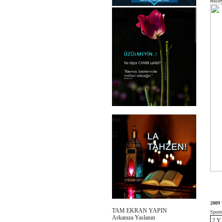
etkil
2009 
TAM EKRAN YAPIN
Sport
Arkanıza Yaslanın
2 Y