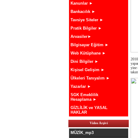
Kanunlar ►
Bankacılık ►
Tavsiye Siteler ►
Pratik Bilgiler ►
Arvasiler►
Bilgisayar Eğitim ►
Web Kütüphane ►
2010
Dini Bilgiler ►
yapan
yine
Kişisel Gelişim ►
takı
Ülkeleri Tanıyalım ►
Yazarlar ►
SGK Emeklilik
Hesaplama ►
GİZLİLİK ve YASAL
HAKLAR
Video Arşivi
MÜZİK_mp3