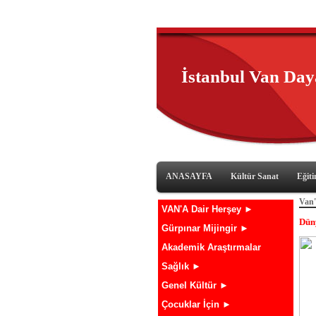
İstanbul Van Da
ANASAYFA
Kültür Sanat
Eğit
Van'
VAN'A Dair Herşey ►
Dün
Gürpınar Mijingir ►
Akademik Araştırmalar
Sağlık ►
Genel Kültür ►
Çocuklar İçin ►