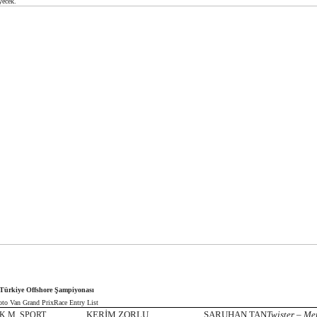
eyecek.
Türkiye Offshore Şampiyonası
oto Van Grand Prix
Race Entry List
KERİM ZORLU
SARUHAN TAN
Twister – Me
.K.M. SPORT