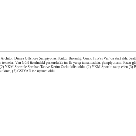
 Architon Dünya Offshore Şampiyonası Kültür Bakanlığı Grand Prix’si Van’da start aldı. Saatte
 tekneler, Van Gölü üzerindeki parkurda 25 tur ile yarışı tamamladılar. Şampiyonanın Pazar gü
 (2) YKM Sport ile Saruhan Tan ve Kerim Zorlu ikilisi oldu. (2) YKM Sport’u takip eden (3) 
mı ikinci, (5) GSİYAD ise üçüncü oldu.