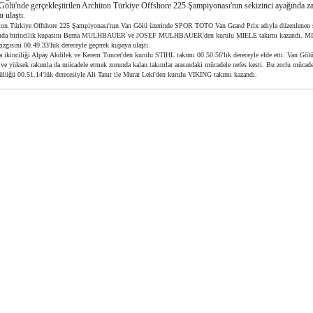
Gölü'nde gerçekleştirilen Architon Türkiye Offshore 225 Şampiyonası'nın sekizinci ayağında 
ı ulaştı.
ton Türkiye Offshore 225 Şampiyonası'nın Van Gölü üzerinde SPOR TOTO Van Grand Prix adıyla düzenlenen s
nda birincilik kupasını Berna MULHBAUER ve JOSEF MULHBAUER'den kurulu MIELE takımı kazandı. MI
çizgisini 00.49.33'lük dereceyle geçerek kupaya ulaştı.
ta ikinciliği Alpay Akdilek ve Kerem Tuncer'den kurulu STIHL takımı 00.50.56'lık dereceyle elde etti. Van Gölü
ı ve yüksek rakımla da mücadele etmek zorunda kalan takımlar arasındaki mücadele nefes kesti. Bu zorlu mücad
ülüğü 00.51.14'lük derecesiyle Ali Tanır ile Murat Leki'den kurulu VIKING takımı kazandı.