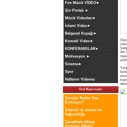
Fon Müzik VİDEO►
Şiir Portalı ►
Müzik Videoları►
İslami Video►
Belgesel Kuşağı►
Düny
Komedi Video►
seki
Şamp
KONFERANSLAR►
ilde 
yaşan
Motivasyon ►
şehit
Sinema►
Yarış
Spor
herha
arız
Haftanın Videosu
kopma
takım
Özel Röportajlar
Gençler Neden Geç
Evleniyor?
İnternet ne zaman bir
bağımlılığa
Çanakkale dünya
tarihinin dönüm