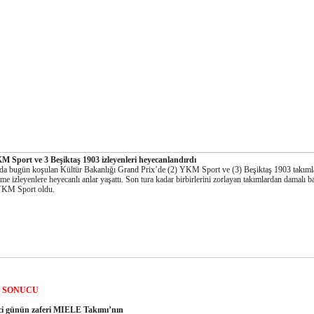
M Sport ve 3 Beşiktaş 1903 izleyenleri heyecanlandırdı
da bugün koşulan Kültür Bakanlığı Grand Prix’de (2) YKM Sport ve (3) Beşiktaş 1903 takımla
me izleyenlere heyecanlı anlar yaşattı. Son tura kadar birbirlerini zorlayan takımlardan damalı b
YKM Sport oldu.
9 SONUCU
ci günün zaferi MIELE Takımı’nın