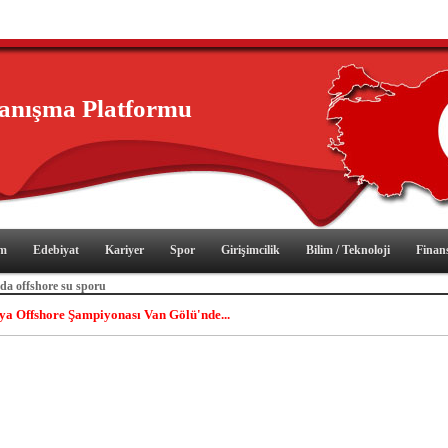
yanışma Platformu
im
Edebiyat
Kariyer
Spor
Girişimcilik
Bilim / Teknoloji
Finan
da offshore su sporu
ya Offshore Şampiyonası Van Gölü'nde...