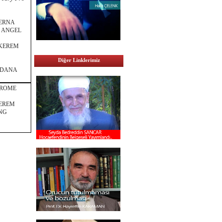
ERNA
– ANGEL
KEREM
Diğer Linklerimiz
 ADANA
EROME
EREM
ING