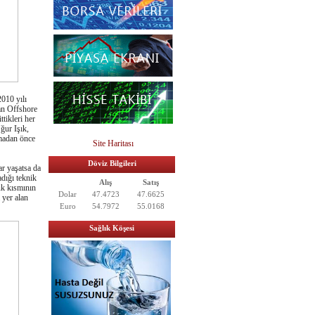
010 yılı
lan Offshore
tikleri her
ğur Işık,
lamadan önce
Site Haritası
Döviz Bilgileri
ar yaşatsa da
dığı teknik
Alış
Satış
uk kısmının
Dolar
47.4723
47.6625
 yer alan
Euro
54.7972
55.0168
Sağlık Köşesi