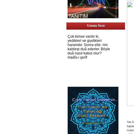
Günün Sözü
Van İ
başlan
Gölü'