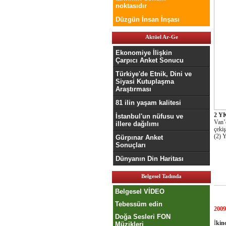
noktasıdır
Düzgün İnsan İnşası
Aktüel Ar-Ge
Ekonomiye İlişkin
Çarpıcı Anket Sonucu
Türkiye'de Etnik, Dini ve
Siyasi Kutuplaşma
Araştırması
81 ilin yaşam kalitesi
2 YK
İstanbul'un nüfusu ve
Van’
illere dağılımı
çekiş
(2) 
Gürpınar Anket
Sonuçları
Dünyanın Din Haritası
Belgesel Tadında
Belgesel VİDEO
Tebessüm edin
200
Doğa Sesleri FON
İ
kin
Müzikleri