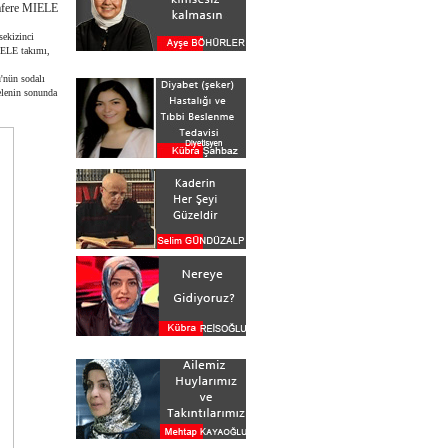
zafere MIELE
ekizinci
ELE takımı,
'nün sodalı
elenin sonunda