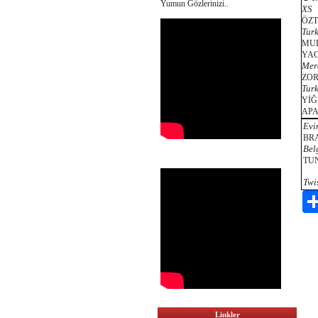
Yumun Gözlerinizi..
XS
ÖZ
Tur
MU
YA
Mer
ZO
Tur
YİĞ
AP
Evi
BR
Bel
TU
Twi
Linkler