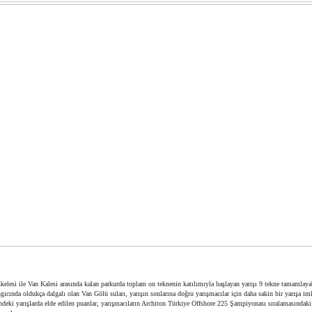
skelesi ile Van Kalesi arasında kalan parkurda toplam on teknenin katılımıyla başlayan yarışı 9 tekne tamamlayab
gıcında oldukça dalgalı olan Van Gölü suları, yarışın sonlarına doğru yarışmacılar için daha sakin bir yarışa im
ndeki yarışlarda elde edilen puanlar, yarışmacıların Architon Türkiye Offshore 225 Şampiyonası sıralamasındaki 