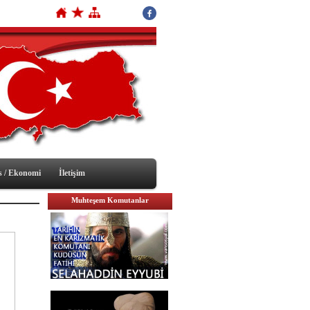
s / Ekonomi
İletişim
Muhteşem Komutanlar