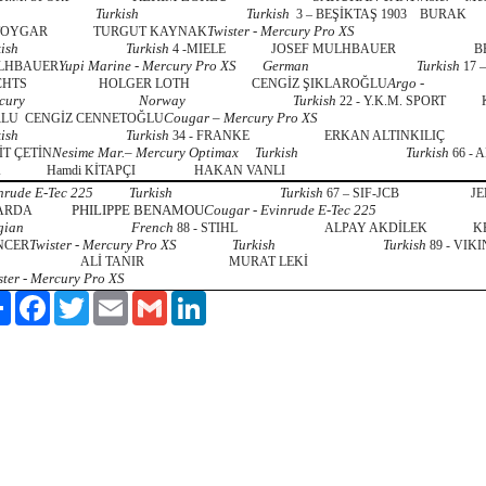
Turkish
Turkish
3 – BEŞİKTAŞ 1903
BURAK
Twister - Mercury Pro XS
TOYGAR
TURGUT KAYNAK
kish
Turkish
4 -MIELE
JOSEF MULHBAUER
B
Yupi Marine - Mercury Pro XS
German
Turkish
LHBAUER
17 
Argo -
CHTS
HOLGER LOTH
CENGİZ ŞIKLAROĞLU
cury
Norway
Turkish
22 - Y.K.M. SPORT
Cougar – Mercury Pro XS
RLU
CENGİZ CENNETOĞLU
kish
Turkish
34 - FRANKE
ERKAN ALTINKILIÇ
Nesime Mar.– Mercury Optimax
Turkish
Turkish
İT ÇETİN
66 -
A
Hamdi KİTAPÇI
HAKAN VANLI
nrude E-Tec 225
Turkish
Turkish
67 – SIF-JCB
J
PHILIPPE BENAMOU
Cougar - Evinrude E-Tec 225
ARDA
gian
French
88 - STIHL
ALPAY AKDİLEK
K
Twister - Mercury Pro XS
Turkish
Turkish
NCER
89 - VIK
ALİ TANIR
MURAT LEKİ
ster - Mercury Pro XS
Paylaş
Facebook
Twitter
Email
Gmail
LinkedIn