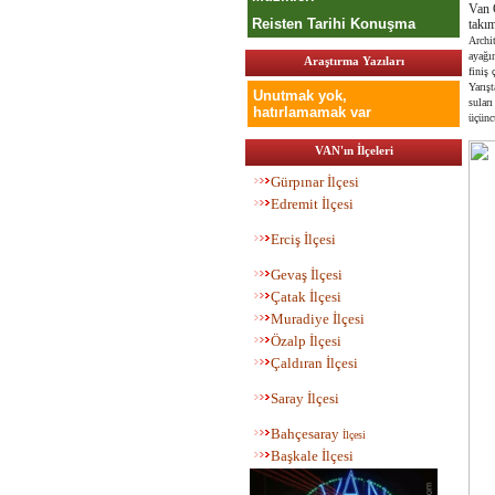
Van 
Reisten Tarihi Konuşma
takım
Archi
ayağı
Araştırma Yazıları
finiş 
Yarış
Unutmak yok,
sular
hatırlamamak var
üçünc
VAN'ın İlçeleri
Gürpınar İlçesi
Edremit İlçesi
Erciş İlçesi
Gevaş İlçesi
Çatak İlçesi
Muradiye İlçesi
Özalp İlçesi
Çaldıran İlçesi
Saray İlçesi
Bahç
esaray
İlçesi
Başkale İlçesi