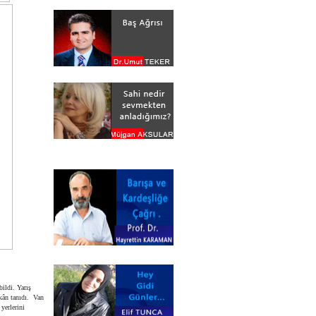
ildi. Yarış
kân tanıdı.
Van
yerlerini