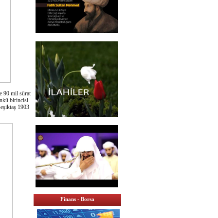
 90 mil sürat
nkü birincisi
Beşiktaş 1903
Finans - Borsa