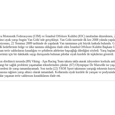
a Motonotik Federasyonu (UIM) ve İstanbul Offshore Kulübü (IOC) tarafından düzenlenen, 2
zinci ayak yarışı bugün Van Gölü’nde gerçekleşti. Van Gölü üzerinde ilk kez 2008 yılında yapı
iyonası, 22 Temmuz 2009 tarihinde de yapılarak Van tanıtımına çok büyük katkıda bulundu. Git
ilk hedeflerinin bölge ve ülke tanıtımı olduğunu ifade eden İstanbul Offshore Kulübü Başkanı U
an terör saldırılarını kınadığını ve şehitlerin ailelerine başsağlığı dilediğini söyledi. Yarış baş
lerimiz için bir dakikalık saygı duruşunda bulunan pilotlar siyah kurdele ile tepkilerini gösterdi.
ın dördüncü turunda (89) Viking - Apa Racing Team takımı takla atarak izleyenlere korkulu anl
ngi bir sağlık problemi yaşamadan teknelerinden çıktılar. (67) Olympique De Marseille ise yaşa
a nedeni ile yarışı tamamlayamadı. Son turda (22) YKM Sport takımının yarıştığı teknenin kuyr
sına rağmen yarışı altıncı olarak tamamladı. Kollarında siyah kurdele ile yarışan ve podyumda
lar yaşanan terör saldırısını kınadıklarını ifade etti.