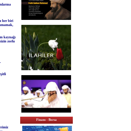
mlarına
 her biri
kunmamak,
ham kaynağı
mizin zorlu
.
şitli
Finans - Borsa
erimiz