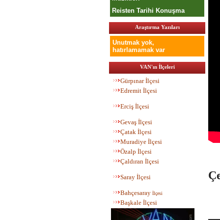
Reisten Tarihi Konuşma
Araştırma Yazıları
Unutmak yok,
hatırlamamak var
VAN'ın İlçeleri
Gürpınar İlçesi
Edremit İlçesi
Erciş İlçesi
Gevaş İlçesi
Çatak İlçesi
Muradiye İlçesi
Özalp İlçesi
Çaldıran İlçesi
Ç
Saray İlçesi
Bahç
esaray
İlçesi
Başkale İlçesi