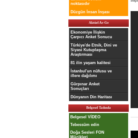
Başar
noktasıdır
Düzgün İnsan İnşası
Aktüel Ar-Ge
Ekonomiye İlişkin
Çarpıcı Anket Sonucu
Türkiye'de Etnik, Dini ve
Siyasi Kutuplaşma
Araştırması
81 ilin yaşam kalitesi
İstanbul'un nüfusu ve
illere dağılımı
Gürpınar Anket
Sonuçları
Dünyanın Din Haritası
Belgesel Tadında
Belgesel VİDEO
Tebessüm edin
Doğa Sesleri FON
Müzikleri