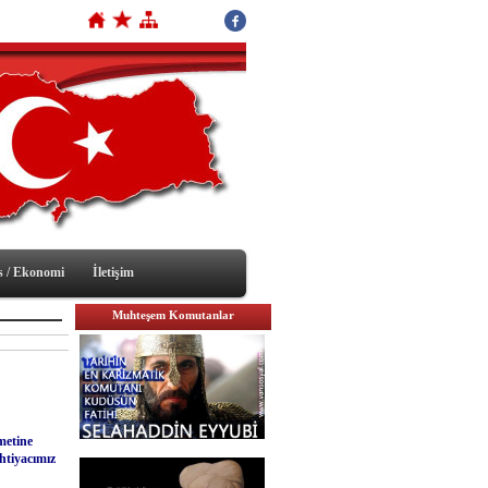
s / Ekonomi
İletişim
Muhteşem Komutanlar
metine
htiyacımız