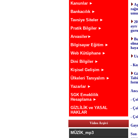
Kanunlar ►
Aş
rağm
Bankacılık ►
umut
Tavsiye Siteler ►
20
ayrı
Pratik Bilgiler ►
gur
Arvasiler►
Bu
olma
Bilgisayar Eğitim ►
haya
Web Kütüphane ►
Un
Dini Bilgiler ►
- Ko
Kişisel Gelişim ►
Gü
Ülkeleri Tanıyalım ►
Tabi
form
Yazarlar ►
Anca
SGK Emeklilik
Hesaplama ►
- Ço
GİZLİLİK ve YASAL
- Ço
HAKLAR
- Ço
Video Arşivi
Gayr
MÜZİK_mp3
Son 