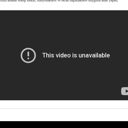
ısını anlatan Habip Bitkin, stüdyodakilere ve ekran başındakilere duygusal anlar yaşattı.