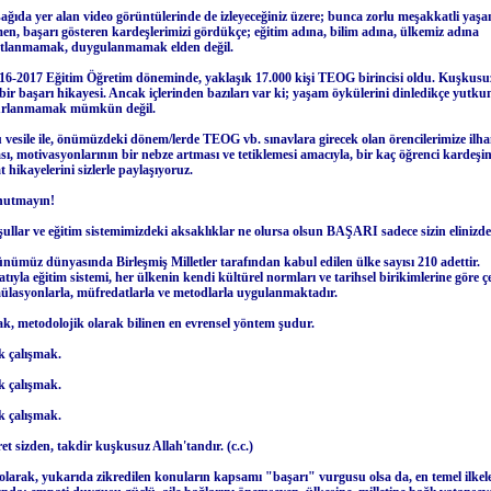
ağıda yer alan video görüntülerinde de izleyeceğiniz üzere; b
unca zorlu meşakkatli yaşa
en, başarı gösteren kardeşlerimizi gördükçe; eğitim adına, bilim adına, ülkemiz adına
lanmamak, duygulanmamak elden değil.
16-2017 Eğitim Öğretim döneminde, yaklaşık 17.000 kişi TEOG birincisi oldu. Kuşkusuz
 bir başarı hikayesi. Ancak içlerinden bazıları var ki; yaşam öykülerini dinledikçe yut
urlanmamak mümkün değil.
 vesile ile, önümüzdeki dönem/lerde TEOG vb. sınavlara girecek olan örencilerimize il
sı, motivasyonlarının bir nebze artması ve tetiklemesi amacıyla, bir kaç öğrenci kardeşi
t hikayelerini sizlerle paylaşıyoruz.
utmayın!
şullar ve eğitim sistemimizdeki aksaklıklar ne olursa olsun BAŞARI sadece sizin elinizde
nümüz dünyasında Birleşmiş Milletler tarafından kabul edilen ülke sayısı 210 adettir.
atıyla
eğitim sistemi,
her ülkenin kendi kültürel normları ve tarihsel birikimlerine göre
çe
ülasyonlarla, müfredatlarla ve metodlarla uygulanmaktadır.
k, metodolojik olarak bilinen en evrensel yöntem şudur.
k çalışmak.
k çalışmak.
k çalışmak.
et sizden, takdir kuşkusuz Allah'tandır. (c.c.)
olarak, yukarıda zikredilen konuların kapsamı "başarı" vurgusu olsa da, en temel ilkel