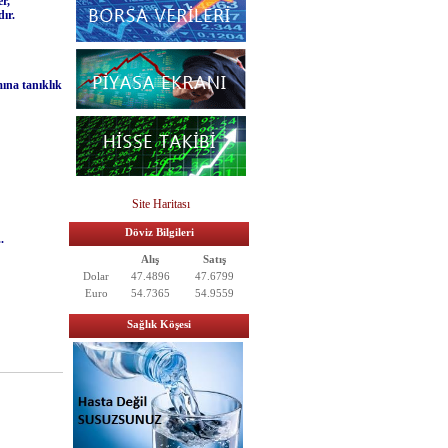
r,
ıdır.
mına tanıklık
Site Haritası
Döviz Bilgileri
..
Alış
Satış
Dolar
47.4896
47.6799
Euro
54.7365
54.9559
Sağlık Köşesi