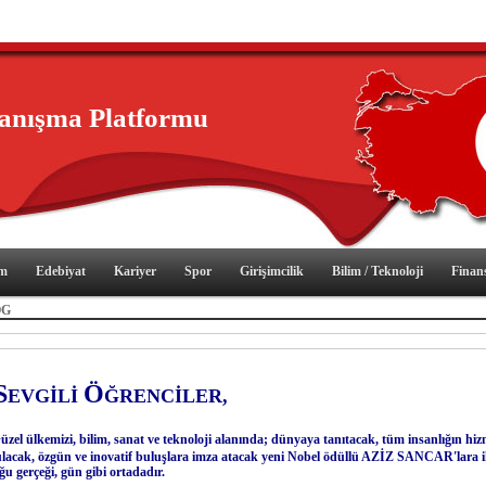
yanışma Platformu
im
Edebiyat
Kariyer
Spor
Girişimcilik
Bilim / Teknoloji
Finan
OG
S
Ö
EVGİLİ
ĞRENCİLER,
G
üzel ülkemizi, bilim, sanat ve teknoloji alanında; dünyaya tanıtacak, tüm insanlığın hiz
lacak, özgün ve inovatif buluşlara imza atacak yeni Nobel ödüllü AZİZ SANCAR'lara i
ğu gerçeği, gün gibi ortadadır.