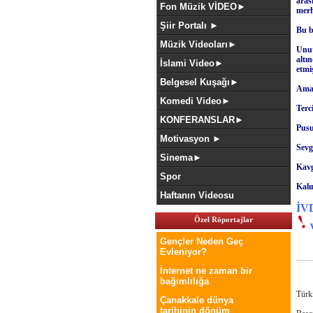
aras
Fon Müzik VİDEO►
merh
Şiir Portalı ►
Bu b
Müzik Videoları►
Unut
altı
İslami Video►
etmiş
Belgesel Kuşağı►
Ama 
Komedi Video►
Terci
KONFERANSLAR►
Pusu
Motivasyon ►
Sevg
Sinema►
Kavg
Spor
Kalı
Haftanın Videosu
İV
Özel Röportajlar
Gençler Neden Geç
Evleniyor?
İnternet ne zaman bir
bağımlılığa
Türki
Çanakkale dünya
tarihinin dönüm