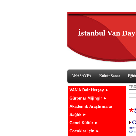
İstanbul Van Da
ANASAYFA
Kültür Sanat
Eğit
TE
VAN'A Dair Herşey ►
Gürpınar Mijingir ►
Akademik Araştırmalar
Sağlık ►
Genel Kültür ►
sunu
Çocuklar İçin ►
oldu