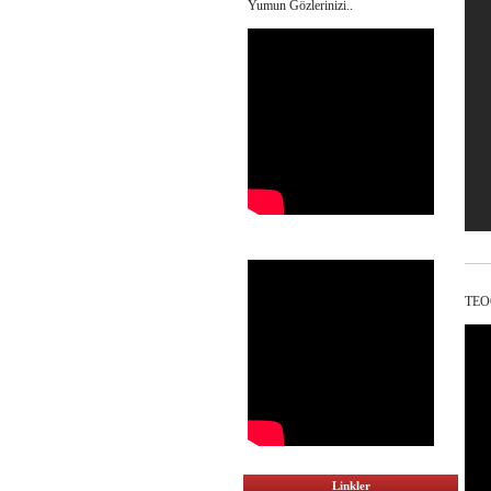
Yumun Gözlerinizi..
TEOG
Linkler