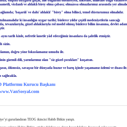
ında; empati duygusu güçlü, aile bağlarını önemseyen, ülkesine, milletine bağlı vatanseve
ametli, vicdanlı ve ahlaklı birey olma çabası; olmazssa olmazlarımız arasında yer almal
ağlamda; 'başarılı' ve dahi 'ahlaklı' "birey" olma bilinci, temel düsturumuz olmalıdır.
ulmamalıdır ki insanlığın uygar tarihi; binlerce yıldır çeşitli medeniyetlerin sancağı
nda, tevazularıyla, güzel ahlaklarıyla rol model olmuş binlerce bilim insanına, devlet ada
tir.
aynı tarih kinle, nefretle lanetle yâd edeceğimiz insanlara da şahtlik etmiştir.
h sizin.
lamızı, doğru yöne fokuslamanız umudu ile.
inin gizemli dili, yarınlarımız olan "siz güzel çocukları" kuşatsın.
asız, ölümsüz, savaşsız bir dünyada huzur ve barış içinde yaşamanız özlemi ve duası ile
n sağlıcakla.
D Platformu Kurucu Başkanı
www.VanSosyal.com
ye’yi gururlandıran TEOG ikincisi Habib Bitkin yarıştı.