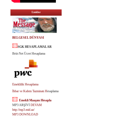
Linkler
BELGESEL DÜNYASI
SGK HESAPLAMALAR
Brüt-Net Ücret Hesaplama
Emeklilik Hesaplama
İhbar ve Kıdem Tazminatı H
esaplama
Emekli Maaşını Hesapla
MP3 ARŞİVİ
DEVAM
http://mp3.mid.az/
MP3 DOWNLOAD