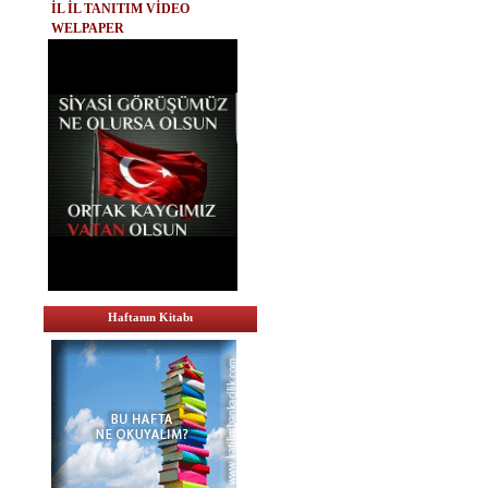
İL İL TANITIM VİDEO
WELPAPER
Haftanın Kitabı