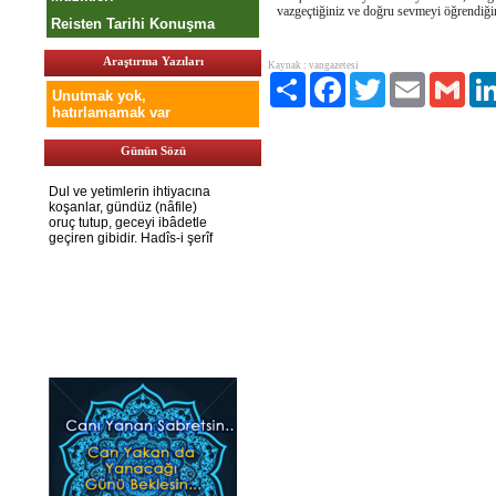
vazgeçtiğiniz ve doğru sevmeyi öğrendiği
Reisten Tarihi Konuşma
Araştırma Yazıları
Kaynak : vangazetesi
Paylaş
Facebook
Twitter
Email
Gmai
Unutmak yok,
hatırlamamak var
Günün Sözü