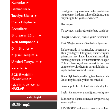
Kanunlar ►
Bankacılık ►
Sevdiğimiz şey nasıl olurda hemen bizim 
hükmetmek hakkına sahip olduğumuzu zanne
Tavsiye Siteler ►
bu yanılgılı, bu yanlış sevmeler?
Pratik Bilgiler ►
Her neyse…
Arvasiler►
Ya sevmeyi yanlış öğrettiler bize ya da bö
Bilgisayar Eğitim ►
“Doğru sevmek”, “Nasıl yani? Sevmenin d
Web Kütüphane ►
Evet “Doğru sevmek”ten bahsediyorum...
Dini Bilgiler ►
İlişkilerimizde ki karmaşalar, tartışmalar, 
Dün çok değerli kıldığımız, önemsediğimiz
Kişisel Gelişim ►
yabancılaşmayı kader kabullenişimiz doğr
bilmediğimiz için; kısıtlamalarımız, taleple
Ülkeleri Tanıyalım ►
‘’olmaz’’larımız, olması gerekirlerimiz, 
cümlelerle yüklediğimiz sorumluluklar ya da
Yazarlar ►
kaybettiklerimizi bir düşünün...
SGK Emeklilik
Biten ilişkilerde, eksilen güvenlerde, aza
Hesaplama ►
Onlar mıydı suçlu yoksa biz miydik?
GİZLİLİK ve YASAL
Gerçek şu ki her iki taraf da suçlu değildi 
HAKLAR
Suçlu: Zannederek yaşadığımız yanlış sev
Video Arşivi
Bilinçsiz ve ölçüsü olmayan sevgiler (sevgil
sonra kişilere.
MÜZİK_mp3
SEVENSEK; çok veririz, çok isteriz, hak et