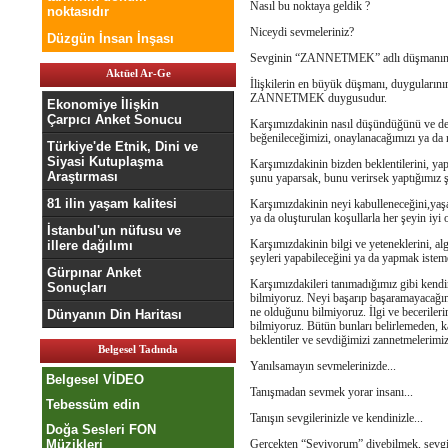
Nasıl bu noktaya geldik ?
noktasıdır
Niceydi sevmeleriniz?
Düzgün İnsan İnşası
Sevginin “ZANNETMEK” adlı düşmanında
Aktüel Ar-Ge
İlişkilerin en büyük düşmanı, duygularının
ZANNETMEK duygusudur.
Ekonomiye İlişkin
Çarpıcı Anket Sonucu
Karşımızdakinin nasıl düşündüğünü ve değ
beğenileceğimizi, onaylanacağımızı ya
Türkiye'de Etnik, Dini ve
Siyasi Kutuplaşma
Karşımızdakinin bizden beklentilerini, ya
Araştırması
şunu yaparsak, bunu verirsek yaptığımı
81 ilin yaşam kalitesi
Karşımızdakinin neyi kabulleneceğini,yaş
ya da oluşturulan koşullarla her şeyin i
İstanbul'un nüfusu ve
Karşımızdakinin bilgi ve yeteneklerini, a
illere dağılımı
şeyleri yapabileceğini ya da yapmak i
Gürpınar Anket
Karşımızdakileri tanımadığımız gibi kendi
Sonuçları
bilmiyoruz. Neyi başarıp başaramayacağımız
ne olduğunu bilmiyoruz. İlgi ve beceriler
Dünyanın Din Haritası
bilmiyoruz. Bütün bunları belirlemeden, 
beklentiler ve sevdiğimizi zannetmeler
Belgesel Tadında
Yanılsamayın sevmelerinizde...
Belgesel VİDEO
Tanışmadan sevmek yorar insanı...
Tebessüm edin
Tanışın sevgilerinizle ve kendinizle...
Doğa Sesleri FON
Müzikleri
Gerçekten “Seviyorum” diyebilmek, sevgi