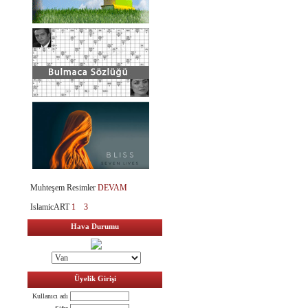
Muhteşem Resimler
DEVAM
IslamicART
1
3
Hava Durumu
Üyelik Girişi
Kullanıcı adı