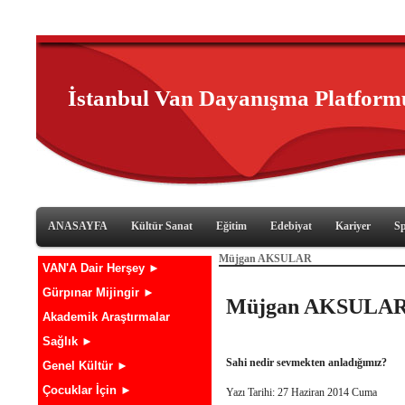
İstanbul Van Dayanışma Platform
ANASAYFA
Kültür Sanat
Eğitim
Edebiyat
Kariyer
S
Müjgan AKSULAR
VAN'A Dair Herşey ►
Gürpınar Mijingir ►
Müjgan AKSULA
Akademik Araştırmalar
Sağlık ►
Sahi nedir sevmekten anladığımız?
Genel Kültür ►
Çocuklar İçin ►
Yazı Tarihi: 27 Haziran 2014 Cuma