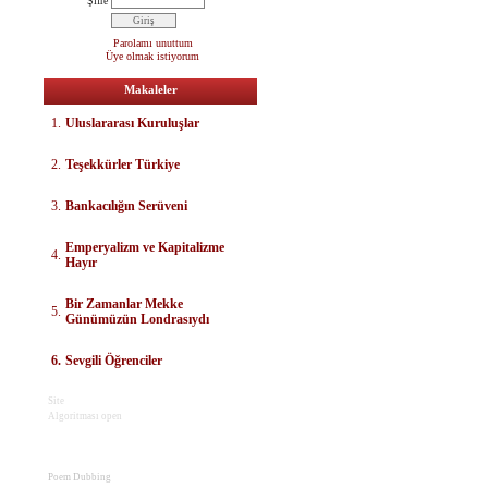
Şifre
Parolamı unuttum
Üye olmak istiyorum
Makaleler
1.
Uluslararası Kuruluşlar
2.
Teşekkürler Türkiye
3.
Bankacılığın Serüveni
E
mperyalizm ve Kapitalizme
4.
Hayır
Bir Zamanlar Mekke
5.
Günümüzün Londrasıydı
6.
Sevgili Öğrenciler
Site
Algoritması open
Poem Dubbing