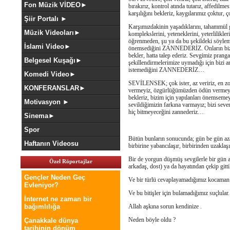
Fon Müzik VİDEO►
bırakırız, kontrol atında tutarız, affedilme
karşılığını bekleriz, kaygılarımız çoktur
Şiir Portalı ►
Karşımızdakinin yaşadıklarını, tahammül gü
Müzik Videoları►
komplekslerini, yeteneklerini, yeterlilikleri
öğrenmeden, şu ya da bu şekildeki söylem v
İslami Video►
önemsediğini ZANNEDERİZ. Onların biz gib
bekler, hatta talep ederiz. Sevgimiz pranga
Belgesel Kuşağı►
şekillendirmelerimize uymadığı için bizi ar
istemediğini ZANNEDERİZ…
Komedi Video►
SEVİLENSEK; çok ister, az veririz, en zor
KONFERANSLAR►
vermeyiz, özgürlüğümüzden ödün vermeyiz,
bekleriz, bizim için yapılanları önemseme
Motivasyon ►
sevildiğimizin farkına varmayız; bizi seven
hiç bitmeyeceğini zannederiz…
Sinema►
Spor
Bütün bunların sonucunda; gün be gün azalır
Haftanın Videosu
birbirine yabancılaşır, birbirinden uzaklaş
Bir de yorgun düşmüş sevgilerle bir gün a
Özel Röportajlar
arkadaş, dost) ya da hayatından çekip gitti
Gençler Neden Geç
Ve bir türlü cevaplayamadığımız kocama
Evleniyor?
Ve bu bitişler için bulamadığımız suçlular.
İnternet ne zaman bir
bağımlılığa
Allah aşkına sorun kendinize .
Neden böyle oldu ?
Çanakkale dünya
tarihinin dönüm