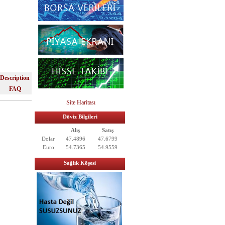
Description
FAQ
Site Haritası
Döviz Bilgileri
Alış
Satış
Dolar
47.4896
47.6799
Euro
54.7365
54.9559
Sağlık Köşesi