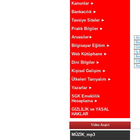
Kanunlar ►
Bankacılık ►
Tavsiye Siteler ►
Pratik Bilgiler ►
Arvasiler►
Bilgisayar Eğitim ►
Web Kütüphane ►
Dini Bilgiler ►
Kişisel Gelişim ►
Ülkeleri Tanıyalım ►
Yazarlar ►
SGK Emeklilik
Hesaplama ►
GİZLİLİK ve YASAL
HAKLAR
Video Arşivi
MÜZİK_mp3