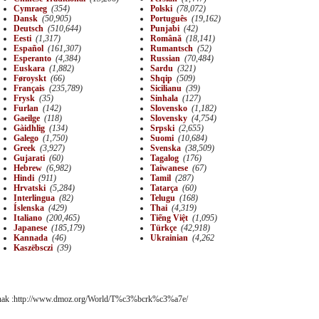
Cymraeg
(354)
Polski
(78,072)
Dansk
(50,905)
Português
(19,162)
Deutsch
(510,644)
Punjabi
(42)
Eesti
(1,317)
Română
(18,141)
Español
(161,307)
Rumantsch
(52)
Esperanto
(4,384)
Russian
(70,484)
Euskara
(1,882)
Sardu
(321)
Føroyskt
(66)
Shqip
(509)
Français
(235,789)
Sicilianu
(39)
Frysk
(35)
Sinhala
(127)
Furlan
(142)
Slovensko
(1,182)
Gaeilge
(118)
Slovensky
(4,754)
Gàidhlig
(134)
Srpski
(2,655)
Galego
(1,750)
Suomi
(10,684)
Greek
(3,927)
Svenska
(38,509)
Gujarati
(60)
Tagalog
(176)
Hebrew
(6,982)
Taiwanese
(67)
Hindi
(911)
Tamil
(287)
Hrvatski
(5,284)
Tatarça
(60)
Interlingua
(82)
Telugu
(168)
Íslenska
(429)
Thai
(4,319)
Italiano
(200,465)
Tiếng Việt
(1,095)
Japanese
(185,179)
Türkçe
(42,918)
Kannada
(46)
Ukrainian
(4,262
Kaszëbsczi
(39)
ak :http://www.dmoz.org/World/T%c3%bcrk%c3%a7e/