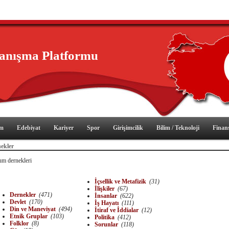
yanışma Platformu
im
Edebiyat
Kariyer
Spor
Girişimcilik
Bilim / Teknoloji
Finan
ekler
um dernekleri
İçsellik ve Metafizik
(31)
İlişkiler
(67)
Dernekler
(471)
İnsanlar
(622)
Devlet
(170)
İş Hayatı
(111)
Din ve Maneviyat
(494)
İtiraf ve İddialar
(12)
Etnik Gruplar
(103)
Politika
(412)
Folklor
(8)
Sorunlar
(118)