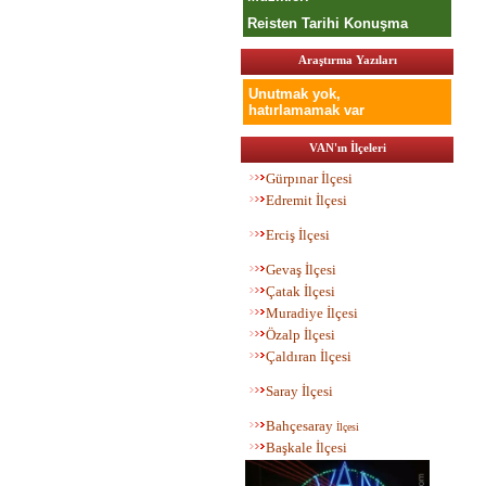
Reisten Tarihi Konuşma
Araştırma Yazıları
Unutmak yok,
hatırlamamak var
VAN'ın İlçeleri
Gürpınar İlçesi
Edremit İlçesi
Erciş İlçesi
Gevaş İlçesi
Çatak İlçesi
Muradiye İlçesi
Özalp İlçesi
Çaldıran İlçesi
Saray İlçesi
Bahç
esaray
İlçesi
Başkale İlçesi