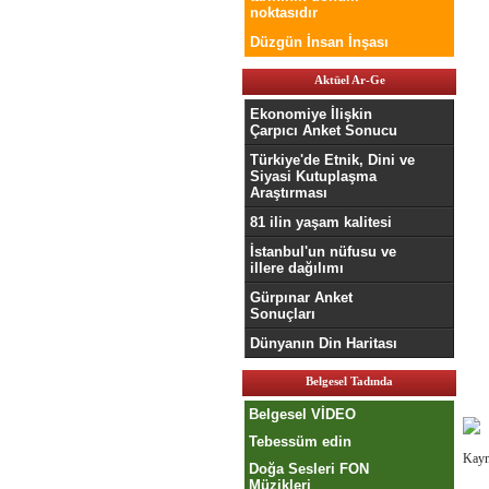
noktasıdır
Düzgün İnsan İnşası
Aktüel Ar-Ge
Ekonomiye İlişkin
Çarpıcı Anket Sonucu
Türkiye'de Etnik, Dini ve
Siyasi Kutuplaşma
Araştırması
81 ilin yaşam kalitesi
İstanbul'un nüfusu ve
illere dağılımı
Gürpınar Anket
Sonuçları
Dünyanın Din Haritası
Belgesel Tadında
Belgesel VİDEO
Tebessüm edin
Kayn
Doğa Sesleri FON
Müzikleri