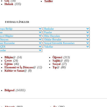
Göç
(18)
Tatiller
Hukuk
(335)
FAYDALI LİNKLER
Bilişim
@
(14)
Öğrenci
(313)
Çevre
(24)
Sağlık
@
(83)
Eğitim
(46)
Sosyal
(27)
Ekonomi ve İş Dünyası
@
(12)
Tıp
@
(80)
Kültür ve Sanat
@
(8)
Bölgesel
(14.811)