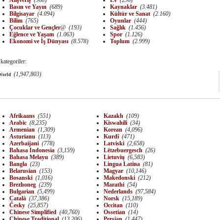
Alışveriş
(960)
Ev
(296)
Basın ve Yayın
(689)
Kaynaklar
(3.481)
Bilgisayar
(4.094)
Kültür ve Sanat
(2.160)
Bilim
(765)
Oyunlar
(444)
Çocuklar ve Gençler
@
(193)
Sağlık
(1.456)
Eğlence ve Yaşam
(1.063)
Spor
(1.126)
Ekonomi ve İş Dünyası
(8.578)
Toplum
(2.999)
i kategoriler:
(1,947,803)
World
Afrikaans
(551)
Kazakh
(109)
Arabic
(8,235)
Kiswahili
(34)
Armenian
(1,309)
Korean
(4,096)
Asturianu
(113)
Kurdî
(471)
Azerbaijani
(778)
Latviski
(2,658)
Bahasa Indonesia
(3,159)
Lëtzebuergesch
(26)
Bahasa Melayu
(389)
Lietuvių
(6,583)
Bangla
(23)
Lingua Latina
(81)
Belarusian
(153)
Magyar
(10,146)
Bosanski
(1,016)
Makedonski
(212)
Brezhoneg
(239)
Marathi
(54)
Bulgarian
(5,499)
Nederlands
(97,584)
Català
(37,386)
Norsk
(15,189)
Česky
(25,857)
Occitan
(110)
Chinese Simplified
(40,760)
Ossetian
(14)
Chinese Traditional
(13,206)
Persian
(1,447)