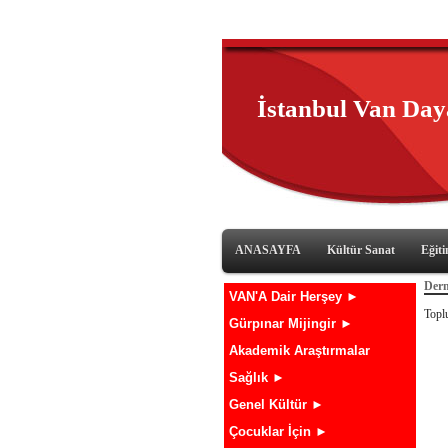
İstanbul Van Da
ANASAYFA
Kültür Sanat
Eğit
Dern
VAN'A Dair Herşey ►
Topl
Gürpınar Mijingir ►
Akademik Araştırmalar
Sağlık ►
Genel Kültür ►
Çocuklar İçin ►