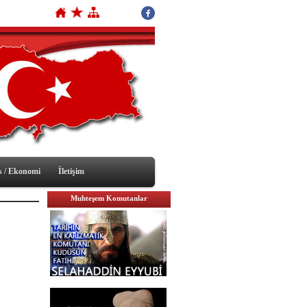
s / Ekonomi
İletişim
Muhteşem Komutanlar