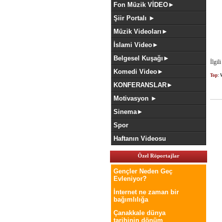
Fon Müzik VİDEO►
Şiir Portalı ►
Müzik Videoları►
İslami Video►
Belgesel Kuşağı►
İlgil
Komedi Video►
Top
: 
KONFERANSLAR►
Motivasyon ►
Sinema►
Spor
Haftanın Videosu
Özel Röportajlar
Gençler Neden Geç
Evleniyor?
İnternet ne zaman bir
bağımlılığa
Çanakkale dünya
tarihinin dönüm