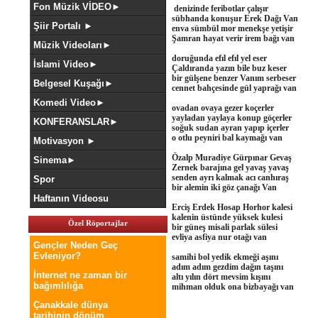
Fon Müzik VİDEO►
denizinde feribotlar çalışır
sübhanda konuşur Erek Dağı Van
Şiir Portalı ►
enva sümbül mor menekşe yetişir
Şamran hayat verir irem bağı van
Müzik Videoları►
doruğunda efıl efıl yel eser
İslami Video►
Çaldıranda yazın bile buz keser
bir gülşene benzer Vanım serbeser
Belgesel Kuşağı►
cennet bahçesinde gül yaprağı van
Komedi Video►
ovadan ovaya gezer koçerler
yayladan yaylaya konup göçerler
KONFERANSLAR►
soğuk sudan ayran yapıp içerler
o otlu peyniri bal kaymağı van
Motivasyon ►
Özalp Muradiye Gürpınar Gevaş
Sinema►
Zernek barajına gel yavaş yavaş
senden ayrı kalmak acı canhıraş
Spor
bir alemin iki göz çanağı Van
Haftanın Videosu
Erciş Erdek Hosap Horhor kalesi
kalenin üstünde yüksek kulesi
Özel Röportajlar
bir güneş misali parlak sülesi
evliya asfiya nur otağı van
Gençler Neden Geç
Evleniyor?
samihi bol yedik ekmeği aşını
adım adım gezdim dağın taşını
İnternet ne zaman bir
altı yılın dört mevsim kışını
bağımlılığa
mihman olduk ona bizbayağı van
Çanakkale dünya
tarihinin dönüm