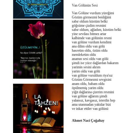
Van Gölünün Sesi
Van Gölüne vurdum yüreğimi
Gözüm görmezmi benliğimi
sabır oldum küstüm belki
göğsüme çizdim resmini
sabır oldum, ağladım, küstüm belki
yine sevdası bitmez artar
kalbimde van gölünün resmi
van gölüne vurdum kendimi
ana dilim oldu van gölü
hasretim oldu, özüm oldu
memleketim oldu
anamın sesi oldu van gölü
şimdi ise yüce dağlardan bakarım
yarimin sesini alırım
yarim oldu van gölü
van gölüne vuruldum riya'sız
Gözüm Görmezmi sevgisini
anam oldu, babam oldu
öpülmemiş yarim oldu
yiğit dağlarına çizerim resmini
van gölüne ağlarım şimdi
yalansız, kavgasız, isterdin hep
ama utanmadan yaktılar bizi
ve inkar ettiler van gölünü
Ahmet Naci Çoğaltay