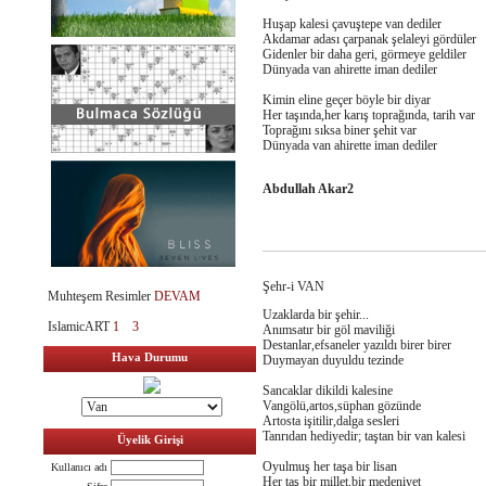
Huşap kalesi çavuştepe van dediler
Akdamar adası çarpanak şelaleyi gördüler
Gidenler bir daha geri, görmeye geldiler
Dünyada van ahirette iman dediler
Kimin eline geçer böyle bir diyar
Her taşında,her karış toprağında, tarih var
Toprağını sıksa biner şehit var
Dünyada van ahirette iman dediler
Abdullah Akar2
Şehr-i VAN
Muhteşem Resimler
DEVAM
Uzaklarda bir şehir...
IslamicART
1
3
Anımsatır bir göl maviliği
Destanlar,efsaneler yazıldı birer birer
Hava Durumu
Duymayan duyuldu tezinde
Sancaklar dikildi kalesine
Vangölü,artos,süphan gözünde
Artosta işitilir,dalga sesleri
Tanrıdan hediyedir; taştan bir van kalesi
Üyelik Girişi
Oyulmuş her taşa bir lisan
Kullanıcı adı
Her taş bir millet,bir medeniyet