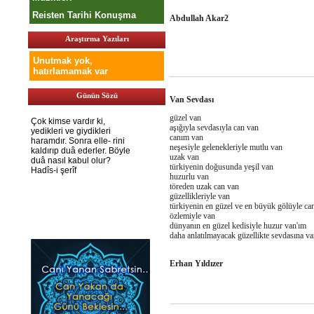
Reisten Tarihi Konuşma
Abdullah Akar2
Araştırma Yazıları
Unutmak yok,
hatırlamamak var
Günün Sözü
Van Sevdası
güzel van
aşığıyla sevdasıyla can van
canım van
neşesiyle gelenekleriyle mutlu van
uzak van
türkiyenin doğusunda yeşil van
huzurlu van
töreden uzak can van
güzellikleriyle van
türkiyenin en güzel ve en büyük gölüyle ca
özlemiyle van
dünyanın en güzel kedisiyle huzur van'ım
daha anlatılmayacak güzellikte sevdasına va
Erhan Yıldızer