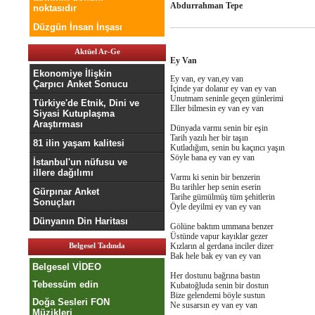
Abdurrahman Tepe
noktasıdır
Düzgün İnsan İnşası
Aktüel Ar-Ge
Ey Van
Ekonomiye İlişkin
Ey van, ey van,ey van
Çarpıcı Anket Sonucu
İçinde yar dolanır ey van ey van
Unutmam seninle geçen günlerimi
Türkiye'de Etnik, Dini ve
Eller bilmesin ey van ey van
Siyasi Kutuplaşma
Araştırması
Dünyada varmı senin bir eşin
Tarih yazılı her bir taşın
81 ilin yaşam kalitesi
Kutladığım, senin bu kaçıncı yaşın
Söyle bana ey van ey van
İstanbul'un nüfusu ve
illere dağılımı
Varmı ki senin bir benzerin
Bu tarihler hep senin eserin
Gürpınar Anket
Tarihe gümülmüş tüm şehitlerin
Sonuçları
Öyle deyilmi ey van ey van
Dünyanın Din Haritası
Gölüne baktım ummana benzer
Üstünde vapur kayıklar gezer
Belgesel Tadında
Kızların al gerdana inciler dizer
Bak hele bak ey van ey van
Belgesel VİDEO
Her dostunu bağrına bastın
Tebessüm edin
Kubatoğluda senin bir dostun
Bize gelendemi böyle sustun
Doğa Sesleri FON
Ne susarsın ey van ey van
Müzikleri