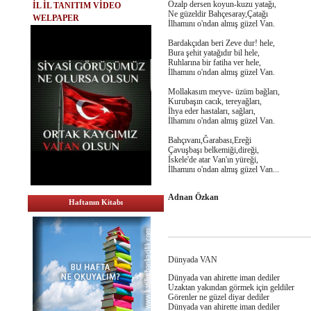
Özalp dersen koyun-kuzu yatağı,
İL İL TANITIM VİDEO
Ne güzeldir Bahçesaray,Çatağı
WELPAPER
İlhamını o'ndan almış güzel Van.
Bardakçıdan beri Zeve dur! hele,
Bura şehit yatağıdır bil hele,
Ruhlarına bir fatiha ver hele,
İlhamını o'ndan almış güzel Van.
Mollakasım meyve- üzüm bağları,
Kurubaşın cacık, tereyağları,
İhya eder hastaları, sağları,
İlhamını o'ndan almış güzel Van.
Bahçıvanı,Ğarabası,Ereği
Çavuşbaşı belkemiği,direği,
İskele'de atar Van'ın yüreği,
İlhamını o'ndan almış güzel Van...
Adnan Özkan
Haftanın Kitabı
Dünyada VAN
Dünyada van ahirette iman dediler
Uzaktan yakından görmek için geldiler
Görenler ne güzel diyar dediler
Dünyada van ahirette iman dediler