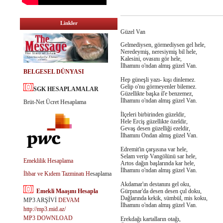
Linkler
Güzel Van
Gelmediysen, görmediysen gel hele,
Neredeymiş, neresiymiş bil hele,
Kalesini, ovasını gör hele,
İlhamını o'ndan almış güzel Van.
BELGESEL DÜNYASI
Hep güneşli yazı- kışı dinlemez.
Gelip o'nu görmeyenler bilemez.
SGK HESAPLAMALAR
Güzellikte başka il'e benzemez,
İlhamını o'ndan almış güzel Van.
Brüt-Net Ücret Hesaplama
İlçeleri birbirinden güzeldir,
Hele Erciş güzellikte özeldir,
Gevaş desen güzelliği ezeldir,
İlhamını Ondan almış güzel Van.
Edremit'in çarşısına var hele,
Selam verip Vangölünü sar hele,
Emeklilik Hesaplama
Artos dağın başlarında kar hele,
İlhamını o'ndan almış güzel Van.
İhbar ve Kıdem Tazminatı H
esaplama
Akdamar'ın destanını gel oku,
Emekli Maaşını Hesapla
Gürpınar'da desen desen çul doku,
Dağlarında kekik, sümbül, mis koku,
MP3 ARŞİVİ
DEVAM
İlhamını o'ndan almış güzel Van.
http://mp3.mid.az/
MP3 DOWNLOAD
Erekdağı kartalların otağı,