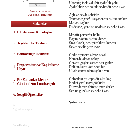
Şifre
Uzanmış ipek yolu,bir aydınlık yolu
Aydınlıktır her sokak,cevherdir şehr-i van
Parolamı unuttum
Aşk ve sevda şehridir
Üye olmak istiyorum
Tamaranın,xecé u siyabendin aşkına mekan
Mekan-ı aşktır
Makaleler
Dilde söz, yürekte sevdasın ey şehr-i van
1.
Uluslararası Kuruluşlar
Misafir perverdir halkı
Başım gözüm üstüne derler
Sıcak kanlı, dost yüreklidir her can
2.
Teşekkürler Türkiye
Sever,sevilir şehr-i van
3.
Bankacılığın Serüveni
Gadır gıymette olmaz zeval
Namerde olmaz ahbap
Garadır gaşları esmer olur gızları
E
mperyalizm ve Kapitalizme
4.
Delikanlısıdır özü sözü bir
Hayır
Ukala etmez adamı şehr-i van
Gahvaltısı pır esphidir olur hoş
Bir Zamanlar Mekke
5.
Kedisi yaşil mavi gözlüdür
Günümüzün Londrasıydı
Dünyada van ahirette iman derler
Sen ne güzelsin ey şehr-i van
6.
Sevgili Öğrenciler
Şahin Sarı
Site
Algoritması open
Poem Dubbing