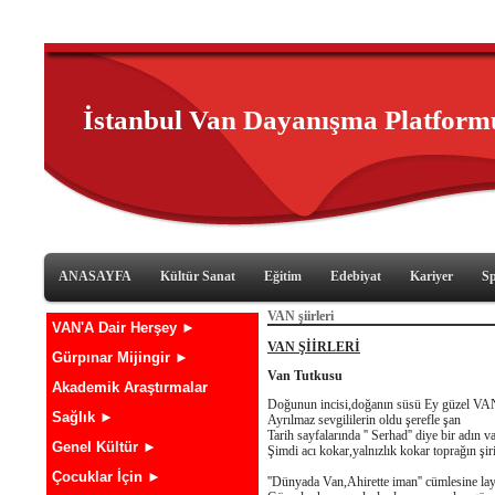
İstanbul Van Dayanışma Platform
ANASAYFA
Kültür Sanat
Eğitim
Edebiyat
Kariyer
S
VAN şiirleri
VAN'A Dair Herşey ►
VAN ŞİİRLERİ
Gürpınar Mijingir ►
Van Tutkusu
Akademik Araştırmalar
Doğunun incisi,doğanın süsü Ey güzel VA
Sağlık ►
Ayrılmaz sevgililerin oldu şerefle şan
Tarih sayfalarında '' Serhad'' diye bir adın v
Genel Kültür ►
Şimdi acı kokar,yalnızlık kokar toprağın ş
Çocuklar İçin ►
''Dünyada Van,Ahirette iman'' cümlesine lay