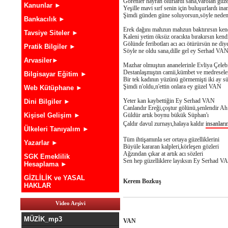
Görenler hayran olurlardı sana,varolan güze
Kanunlar ►
Yeşille mavi sırf senin için buluşurlardı ina
Şimdi günden güne soluyorsun,söyle ned
Bankacılık ►
Erek dağını mahzun mahzun baktırırsın ken
Tavsiye Siteler ►
Kaleni yetim öksüz oracıkta bırakırsın kend
Gölünde feribotları acı acı ötürürsün ne diy
Pratik Bilgiler ►
Söyle ne oldu sana,dille gel ey Serhad VA
Arvasiler►
Mazhar olmuştun ananelerinle Evliya Çeleb
Destanlaşmıştın camii,kümbet ve medresele
Bilgisayar Eğitim ►
Bir tek kadının yüzünü görmemişti iki ay s
Şimdi n'oldu,n'ettin onlara ey güzel VAN
Web Kütüphane ►
Yeter kan kaybettiğin Ey Serhad VAN
Dini Bilgiler ►
Canlandır Ereği,çoştur gölünü,şenlendir Ah
Kişisel Gelişim ►
Güldür artık boynu bükük Süphan'ı
Çaldır davul zurnayı,halaya kaldır
insanları
Ülkeleri Tanıyalım ►
Tüm ihtişamınla ser ortaya güzelliklerini
Yazarlar ►
Büyüle kararan kalpleri,körleşen gözleri
Ağzından çıkar at artık acı sözleri
SGK Emeklilik
Sen hep güzelliklere layıksın Ey Serhad V
Hesaplama ►
GİZLİLİK ve YASAL
Kerem Bozkuş
HAKLAR
Video Arşivi
MÜZİK_mp3
VAN