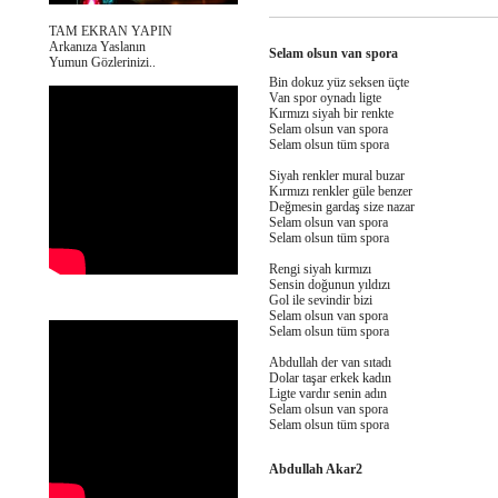
TAM EKRAN YAPIN
Arkanıza Yaslanın
Selam olsun van spora
Yumun Gözlerinizi..
Bin dokuz yüz seksen üçte
Van spor oynadı ligte
Kırmızı siyah bir renkte
Selam olsun van spora
Selam olsun tüm spora
Siyah renkler mural buzar
Kırmızı renkler güle benzer
Değmesin gardaş size nazar
Selam olsun van spora
Selam olsun tüm spora
Rengi siyah kırmızı
Sensin doğunun yıldızı
Gol ile sevindir bizi
Selam olsun van spora
Selam olsun tüm spora
Abdullah der van sıtadı
Dolar taşar erkek kadın
Ligte vardır senin adın
Selam olsun van spora
Selam olsun tüm spora
Abdullah Akar2