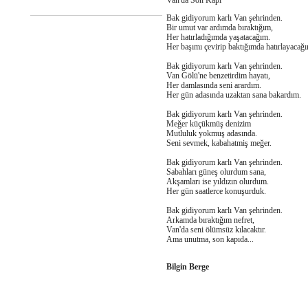
Van'da Son Kapı
Bak gidiyorum karlı Van şehrinden.
Bir umut var ardımda bıraktığım,
Her hatırladığımda yaşatacağım.
Her başımı çevirip baktığımda hatırlayacağ
Bak gidiyorum karlı Van şehrinden.
Van Gölü'ne benzetirdim hayatı,
Her damlasında seni arardım.
Her gün adasında uzaktan sana bakardım.
Bak gidiyorum karlı Van şehrinden.
Meğer küçükmüş denizim
Mutluluk yokmuş adasında.
Seni sevmek, kabahatmiş meğer.
Bak gidiyorum karlı Van şehrinden.
Sabahları güneş olurdum sana,
Akşamları ise yıldızın olurdum.
Her gün saatlerce konuşurduk.
Bak gidiyorum karlı Van şehrinden.
Arkamda bıraktığım nefret,
Van'da seni ölümsüz kılacaktır.
Ama unutma, son kapıda...
Bilgin Berge