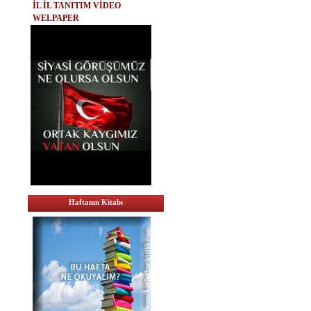
İL İL TANITIM VİDEO
WELPAPER
Haftanın Kitabı