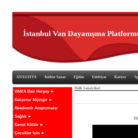
İstanbul Van Dayanışma Platform
ANASAYFA
Kültür Sanat
Eğitim
Edebiyat
Kariyer
S
Halk Sanatcilari
VAN'A Dair Herşey ►
Gürpınar Mijingir ►
Akademik Araştırmalar
Sağlık ►
Di
Genel Kültür ►
Çocuklar İçin ►