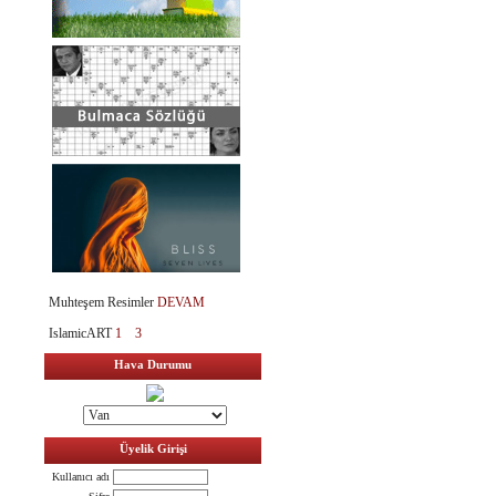
Muhteşem Resimler
DEVAM
IslamicART
1
3
Hava Durumu
Üyelik Girişi
Kullanıcı adı