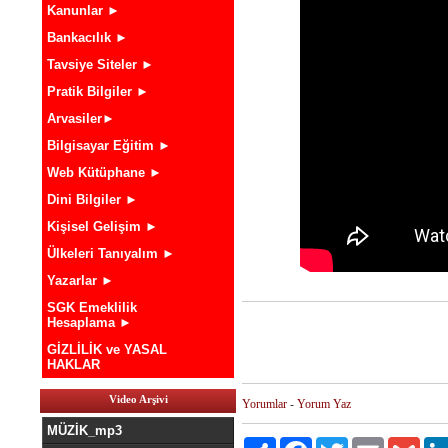
Kanunlar ►
Bankacılık ►
Tavsiye Siteler ►
Pratik Bilgiler ►
Arvasiler►
Bilgisayar Eğitim ►
Web Kütüphane ►
Dini Bilgiler ►
Kişisel Gelişim ►
Ülkeleri Tanıyalım ►
Yazarlar ►
SGK Emeklilik
Hesaplama ►
GİZLİLİK ve YASAL
HAKLAR
Video Arşivi
Yorumlar
-
Yorum Yaz
MÜZİK_mp3
Paylaş
Facebook
Twitter
Email
Gmai