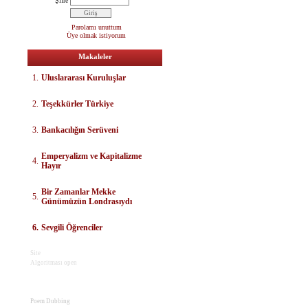
Şifre
Parolamı unuttum
Üye olmak istiyorum
Makaleler
1.
Uluslararası Kuruluşlar
2.
Teşekkürler Türkiye
3.
Bankacılığın Serüveni
E
mperyalizm ve Kapitalizme
4.
Hayır
Bir Zamanlar Mekke
5.
Günümüzün Londrasıydı
6.
Sevgili Öğrenciler
Site
Algoritması open
Poem Dubbing