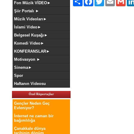
Fon Müzik VİDEO►
Şiir Portalı ►
Müzik Videoları►
İslami Video►
Belgesel Kuşağı►
Komedi Video►
KONFERANSLAR►
Motivasyon ►
Sinema►
Spor
Haftanın Videosu
Özel Röportajlar
Gençler Neden Geç
Evleniyor?
İnternet ne zaman bir
bağımlılığa
Çanakkale dünya
tarihinin dönüm