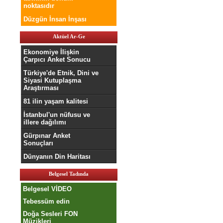
noktasıdır
Düzgün İnsan İnşası
Aktüel Ar-Ge
Ekonomiye İlişkin
Çarpıcı Anket Sonucu
Türkiye'de Etnik, Dini ve
Siyasi Kutuplaşma
Araştırması
81 ilin yaşam kalitesi
İstanbul'un nüfusu ve
illere dağılımı
Gürpınar Anket
Sonuçları
Dünyanın Din Haritası
Belgesel Tadında
Belgesel VİDEO
Tebessüm edin
Doğa Sesleri FON
Müzikleri