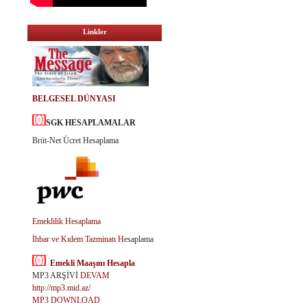
Linkler
BELGESEL DÜNYASI
SGK HESAPLAMALAR
Brüt-Net Ücret Hesaplama
Emeklilik Hesaplama
İhbar ve Kıdem Tazminatı H
esaplama
Emekli Maaşını Hesapla
MP3 ARŞİVİ
DEVAM
http://mp3.mid.az/
MP3 DOWNLOAD