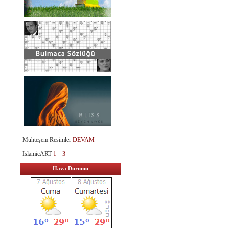
Muhteşem Resimler
DEVAM
IslamicART
1
3
Hava Durumu