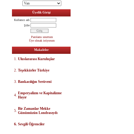
Üyelik Girişi
Kullanıcı adı
Şifre
Parolamı unuttum
Üye olmak istiyorum
Makaleler
1.
Uluslararası Kuruluşlar
2.
Teşekkürler Türkiye
3.
Bankacılığın Serüveni
E
mperyalizm ve Kapitalizme
4.
Hayır
Bir Zamanlar Mekke
5.
Günümüzün Londrasıydı
6.
Sevgili Öğrenciler