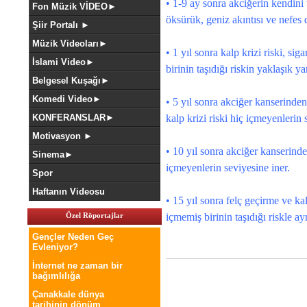
• 1-9 ay sonra akciğerin kendini 
Fon Müzik VİDEO►
öksürük, geniz akıntısı ve nefes 
Şiir Portalı ►
Müzik Videoları►
• 1 yıl sonra kalp krizi riski, s
İslami Video►
birinin taşıdığı riskin yaklaşık ya
Belgesel Kuşağı►
Komedi Video►
• 5 yıl sonra akciğer kanserinde
KONFERANSLAR►
kalp krizi riski hiç içmeyenlerin 
Motivasyon ►
• 10 yıl sonra akciğer kanserinde
Sinema►
içmeyenlerin seviyesine iner.
Spor
Haftanın Videosu
• 15 yıl sonra felç geçirme ve kalp
Özel Röportajlar
içmemiş birinin taşıdığı riskle ay
Gençler Neden Geç
Evleniyor?
İnternet ne zaman bir
bağımlılığa
Çanakkale dünya
tarihinin dönüm