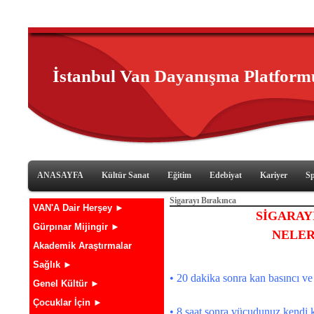
İstanbul Van Dayanışma Platform
ANASAYFA
Kültür Sanat
Eğitim
Edebiyat
Kariyer
S
Sigarayı Bırakınca
VAN'A Dair Herşey ►
SİGARAY
Gürpınar Mijingir ►
NELER
Akademik Araştırmalar
Sağlık ►
• 20 dakika sonra kan basıncı ve
Genel Kültür ►
Çocuklar İçin ►
• 8 saat sonra vücudunuz kendi k