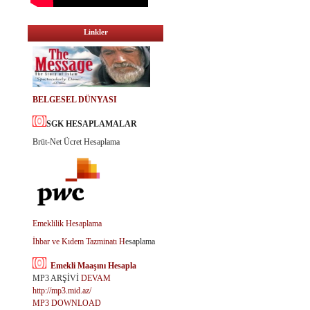
Linkler
BELGESEL DÜNYASI
SGK HESAPLAMALAR
Brüt-Net Ücret Hesaplama
Emeklilik Hesaplama
İhbar ve Kıdem Tazminatı H
esaplama
Emekli Maaşını Hesapla
MP3 ARŞİVİ
DEVAM
http://mp3.mid.az/
MP3 DOWNLOAD