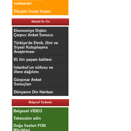
noktasıdır
Düzgün İnsan İnşası
Aktüel Ar-Ge
Ekonomiye İlişkin
Çarpıcı Anket Sonucu
Türkiye'de Etnik, Dini ve
Siyasi Kutuplaşma
Araştırması
81 ilin yaşam kalitesi
İstanbul'un nüfusu ve
illere dağılımı
Gürpınar Anket
Sonuçları
Dünyanın Din Haritası
Belgesel Tadında
Belgesel VİDEO
Tebessüm edin
Doğa Sesleri FON
Müzikleri