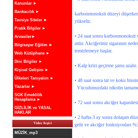
Kanunlar ►
Bankacılık ►
karbonmonoksit düzeyi düşerken
Tavsiye Siteler ►
yükselir.
Pratik Bilgiler ►
• 24 saat sonra karbonmonoksi
Arvasiler►
atılır. Akciğeriniz sigaranın ne
Bilgisayar Eğitim ►
temizlemeye başlar.
Web Kütüphane ►
Dini Bilgiler ►
• Kalp krizi geçirme şansı azalır.
Kişisel Gelişim ►
Ülkeleri Tanıyalım ►
• 48 saat sonra tat ve koku hissin
Yazarlar ►
Vücudunuzdaki nikotin tamamen
SGK Emeklilik
Hesaplama ►
• 72 saat sonra akciğer kapasites
GİZLİLİK ve YASAL
HAKLAR
• 2 hafta-3 ay sonra dolaşım düze
Video Arşivi
gelir ve akciğer fonksiyonları %3
MÜZİK_mp3