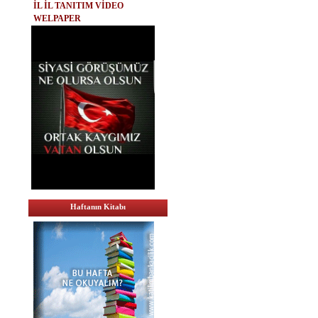
İL İL TANITIM VİDEO
WELPAPER
Haftanın Kitabı