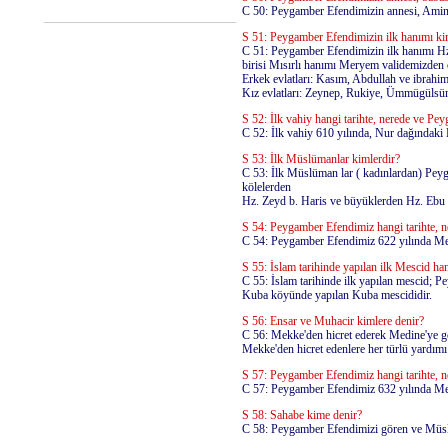
C 50: Peygamber Efendimizin annesi, Amine 
S 51: Peygamber Efendimizin ilk hanımı kim
C 51: Peygamber Efendimizin ilk hanımı Hz.
birisi Mısırlı hanımı Meryem validemizden 
Erkek evlatları: Kasım, Abdullah ve ibrahi
Kız evlatları: Zeynep, Rukiye, Ümmügülsüm
S 52: İlk vahiy hangi tarihte, nerede ve Pe
C 52: İlk vahiy 610 yılında, Nur dağındaki
S 53: İlk Müslümanlar kimlerdir?
C 53: İlk Müslüman lar ( kadınlardan) Peyg
kölelerden
Hz. Zeyd b. Haris ve büyüklerden Hz. Ebu B
S 54: Peygamber Efendimiz hangi tarihte, ne
C 54: Peygamber Efendimiz 622 yılında Mek
S 55: İslam tarihinde yapılan ilk Mescid han
C 55: İslam tarihinde ilk yapılan mescid; 
Kuba köyünde yapılan Kuba mescididir.
S 56: Ensar ve Muhacir kimlere denir?
C 56: Mekke'den hicret ederek Medine'ye g
Mekke'den hicret edenlere her türlü yardım
S 57: Peygamber Efendimiz hangi tarihte, ne
C 57: Peygamber Efendimiz 632 yılında Medi
S 58: Sahabe kime denir?
C 58: Peygamber Efendimizi gören ve Müslü