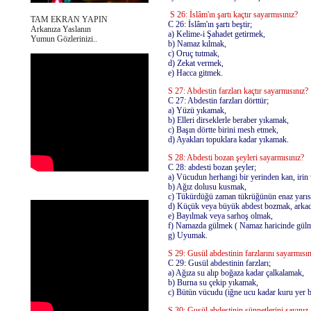
S 26: İslâm'ın şartı kaçtır sayarmısınız?
TAM EKRAN YAPIN
C 26: İslâm'ın şartı beştir;
Arkanıza Yaslanın
a) Kelime-i Şahadet getirmek,
Yumun Gözlerinizi..
b) Namaz kılmak,
c) Oruç tutmak,
d) Zekat vermek,
e) Hacca gitmek.
S 27: Abdestin farzları kaçtır sayarmısınız?
C 27: Abdestin farzları dörttür;
a) Yüzü yıkamak,
b) Elleri dirseklerle beraber yıkamak,
c) Başın dörtte birini mesh etmek,
d) Ayakları topuklara kadar yıkamak.
S 28: Abdesti bozan şeyleri sayarmısınız?
C 28: abdesti bozan şeyler;
a) Vücudun herhangi bir yerinden kan, irin
b) Ağız dolusu kusmak,
c) Tükürdüğü zaman tükrüğünün enaz yarısı
d) Küçük veya büyük abdest bozmak, arkad
e) Bayılmak veya sarhoş olmak,
f) Namazda gülmek ( Namaz haricinde gül
g) Uyumak.
S 29: Gusül abdestinin farzlarını sayarmısın
C 29: Gusül abdestinin farzları;
a) Ağıza su alıp boğaza kadar çalkalamak,
b) Burna su çekip yıkamak,
c) Bütün vücudu (iğne ucu kadar kuru yer 
S 30: Gusül abdestinin sünnetlerini sayınız.