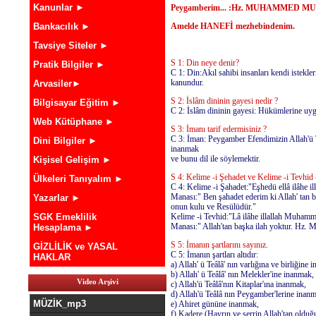
Kanunlar ►
Peygamberim... :Hz. MUHAMMED MUSTAFA
Bankacılık ►
Amelde HANEFİ mezhebindenim.
Tavsiye Siteler ►
S 1: Din neye denir?
Pratik Bilgiler ►
C 1: Din:Akıl sahibi insanları kendi istekleri
kanundur.
Arvasiler►
S 2: İslâm dininin gayesi nedir ?
Bilgisayar Eğitim ►
C 2: İslâm dininin gayesi: Hükümlerine uyg
Web Kütüphane ►
S 3: İmanı tarif edermisiniz ?
C 3: İman: Peygamber Efendimizin Allah'ü T
Dini Bilgiler ►
inanmak
ve bunu dil ile söylemektir.
Kişisel Gelişim ►
S 4: Kelime -i Şehadet ve Kelime -i Tevhid
Ülkeleri Tanıyalım ►
C 4: Kelime -i Şahadet:"Eşhedü ellâ ilâhe
Manası:" Ben şahadet ederim ki Allah' tan
Yazarlar ►
onun kulu ve Resülüdür."
SGK Emeklilik
Kelime -i Tevhid:"Lâ ilâhe illallah Muhamm
Manası:" Allah'tan başka ilah yoktur. Hz.
Hesaplama ►
S 5: İmanın şartlarını sayınız.
GİZLİLİK ve YASAL
C 5: İmanın şartları altıdır:
HAKLAR
a) Allah' ü Teâlâ' nın varlığına ve birliğine
b) Allah' ü Teâlâ' nın Melekler'ine inanmak,
Video Arşivi
c) Allah'ü Teâlâ'nın Kitaplar'ına inanmak,
d) Allah'ü Teâlâ nın Peygamber'lerine inan
MÜZİK_mp3
e) Ahiret gününe inanmak,
f) Kadere (Hayrın ve şerrin Allah'tan oldu