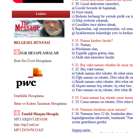
C 30: Gusül abdestinin sünnetleri,
a) Gusüle besmele ile başlamak,
b) Niyet etmek,
Linkler
c) Bedenin herhangi bir yerinde pislik var 
c) Edep yerlerini yıkamak,
e) Gusülden önce abdest almak,
f) Başımızdan, sağ omuzumuzdan, sol omu
g) Ayaklarımızın bulunduğu yere su birikiy
S 31: Namaz kimlere farzdır?
BELGESEL DÜNYASI
C 31: Namaz;
a) Müslüman olan,
SGK HESAPLAMALAR
b) Erginlik çağına gelmiş olan,
c) Akıllı olan kimselere farzdır.
Brüt-Net Ücret Hesaplama
S 32: Beş vakit namazı rekatları ile sayar mı
C 32: Beş vakit namaz;
a) Sabah namazı dört rekattır, iki rekat sünne
b) Öğle namazı on rekattır; Dört rekat ilk sü
c) İkindi namazı sekiz rekattır; dört rekat sü
d) Akşam namazı beş rekattır; üç rekat farz ,
e) Yatsı namazı on üç rekattır; dört rekat ilk 
Emeklilik Hesaplama
S 33: Cuma namazı kaç rekattır sayar mısın
C 33: Cuma namazı on rekattır; Dört rekat ilk
İhbar ve Kıdem Tazminatı H
esaplama
S 34: Namazın farzlarını sayar mısınız?
C 34: Namazın farzı 12 dir, bunlardan altıs
Emekli Maaşını Hesapla
başladığımızdan itibarendir, bunlarada "Na
MP3 ARŞİVİ
DEVAM
yerine getirilmesi gerekir.
http://mp3.mid.az/
MP3 DOWNLOAD
Namazın şartları