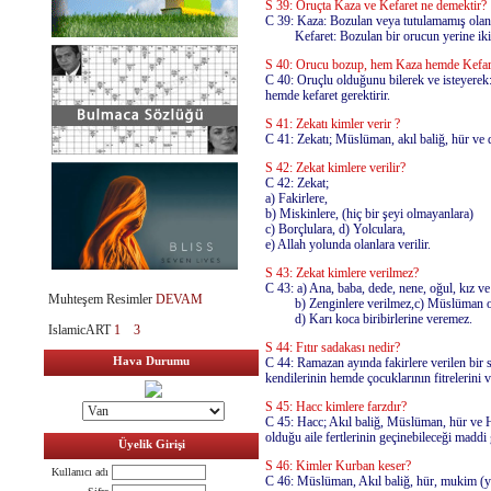
S 39: Oruçta Kaza ve Kefaret ne demektir?
C 39: Kaza: Bozulan veya tutulamamış olan
Kefaret: Bozulan bir orucun yerine iki a
S 40: Orucu bozup, hem Kaza hemde Kefareti
C 40: Oruçlu olduğunu bilerek ve isteyerek
hemde kefaret gerektirir.
S 41: Zekatı kimler verir ?
C 41: Zekatı; Müslüman, akıl baliğ, hür ve d
S 42: Zekat kimlere verilir?
C 42: Zekat;
a) Fakirlere,
b) Miskinlere, (hiç bir şeyi olmayanlara)
c) Borçlulara, d) Yolculara,
e) Allah yolunda olanlara verilir.
S 43: Zekat kimlere verilmez?
C 43: a) Ana, baba, dede, nene, oğul, kız ve
Muhteşem Resimler
DEVAM
b) Zenginlere verilmez,c) Müslüman ol
d) Karı koca biribirlerine veremez.
IslamicART
1
3
S 44: Fıtır sadakası nedir?
Hava Durumu
C 44: Ramazan ayında fakirlere verilen bir s
kendilerinin hemde çocuklarının fitrelerini v
S 45: Hacc kimlere farzdır?
C 45: Hacc; Akıl baliğ, Müslüman, hür ve 
olduğu aile fertlerinin geçinebileceği maddi
Üyelik Girişi
S 46: Kimler Kurban keser?
Kullanıcı adı
C 46: Müslüman, Akıl baliğ, hür, mukim (ya