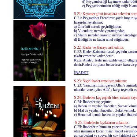
d) Peygamberliği kıyamete kadar bütün z
e) Peygamberimizin tebliğ ettiği İslam d
S 21: Kıyamet günü insanlara nelerden soru
C 21: Peygamber Efendimiz şöyle buyuruyo
huzurdan ayrılamaz;
a) Ömrünü nerede geçirdiğinden,
b) Vücudunu nerede yıprattığından,
c) Malını nereden kazanıp nereye harcadığ
d) Bildiği ile ne kadar amel ettiğinden.
S 22: Kader ve Kazayı tarif ediniz.
C 22: Kader:Kainatta olacak şeylerin zamanını
takdir etmesine kader denir.
Kaza: Allah'ü Teâlâ 'nın ezelde takdir ettiğ
denir.Kaderi bir plana benzetirsek kaza da 
İBADET
S 23: Niçin ibadet etmeliyiz anlatınız.
C 23: Yaradılışımızın gayesi Allah'ı tanıma
nimetler veren yüce Allh' a karşı teşekkür et
S 24: İbadetler kaç çeşittir birer misalle sa
C 24: İbadetler üç çeşittir:
a) Beden ile yapılan ibadetler; Namaz kılma
b) Mal ile yapılan ibadetler : Zekat vermek,
c) Hem mal hemde beden ile yapılan ibadetle
S 25: İbadetlerin faydalarını anlatınız.
C 25: İbadetler ruhumuzu yüceltir, bizi kötül
olan imanımızı korur. İnsan ibadet sayesinde
ayrıca bedeni ve sosyal bir çok faideleri de 