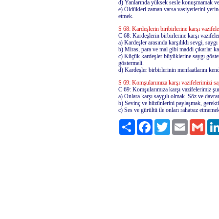
d) Yanlarında yüksek sesle konuşmamak v
e) Öldükleri zaman varsa vasiyetlerini yeri
etmek.
S 68: Kardeşlerin biribirlerine karşı vazifel
C 68: Kardeşlerin birbirlerine karşı vazifeler
a) Kardeşler arasında karşılıklı sevgi, saygı 
b) Miras, para ve mal gibi maddi çıkarlar k
c) Küçük kardeşler büyüklerine saygı göste
göstermeli.
d) Kardeşler birbirlerinin menfaatlarını kend
S 69: Komşularımıza karşı vazifelerimizi sa
C 69: Komşularımıza karşı vazifelerimiz şun
a) Onlara karşı saygılı olmak. Söz ve davra
b) Sevinç ve hüzünlerini paylaşmak, gerekt
c) Ses ve gürültü ile onları rahatsız etmeme
Paylaş
Facebook
Twitter
Email
Gmai