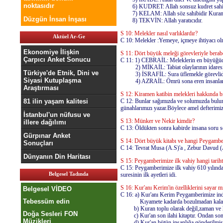
noktasıdır
6) KUDRET: Allah sonsuz kudret sahi
7) KELAM: Allah söz sahibidir Kuran Al
Düzgün İnsan İnşası
8) TEKVİN: Allah yaratıcıdır.
S 10: Melekler nasıl varlıklardır?
Aktüel Ar-Ge
C 10: Melekler :Yemeye, içmeye ihtiyacı olm
Ekonomiye İlişkin
S 11: Dört büyük meleği görevleriyle berab
Çarpıcı Anket Sonucu
C 11: 1) CEBRAİL: Meleklerin en büyüğüdür
2) MİKAİL: Tabiat olaylarının idaresi il
Türkiye'de Etnik, Dini ve
3) İSRAFİL: Sura üflemekle görevlid
Siyasi Kutuplaşma
4) AZRAİL: Ömrü sona eren insanların c
Araştırması
S 12: Kiramen katibin melekleri hakkında bi
81 ilin yaşam kalitesi
C 12: Bunlar sağımızda ve solumuzda buluna
günahlarımızı yazar.Böylece amel defterimi
İstanbul'un nüfusu ve
S 13: Münker ve Nekir kimdir?
illere dağılımı
C 13: Öldükten sonra kabirde insana soru so
Gürpınar Anket
S 14: Dört büyük kitabı ve hangi Peygamber
Sonuçları
C 14: Tevrat Musa (A.S)'a , Zebur Davud (A
Dünyanın Din Haritası
S 15: Peygamberimize ilk vahiy hangi tarihte
C 15: Peygamberimize ilk vahiy 610 yılında
Belgesel Tadında
suresinin ilk ayetleri idi.
S 16: Kur'anı Kerim'in özelliklerini sayar m
Belgesel VİDEO
C 16: a) Kur'anı Kerim Peygamberimize indiğ
Tebessüm edin
Kıyamete kadarda bozulmadan kalaca
b) Kuran toplu olarak değil,zaman ve hadi
Doğa Sesleri FON
c) Kur'an son ilahi kitaptır. Ondan sonr
Müzikleri
d) Kur'an bütün insanlığa gönderilmiş olan