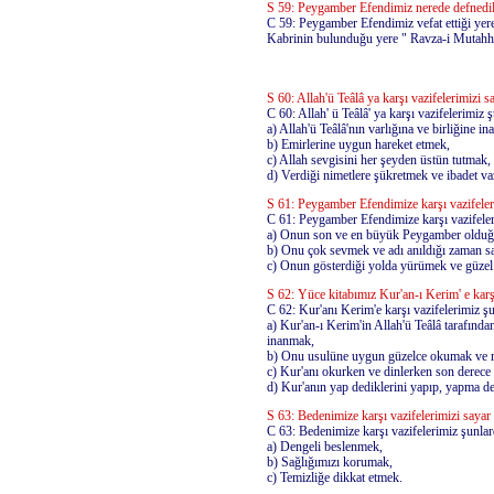
S 59: Peygamber Efendimiz nerede defnedilm
C
59: Peygamber Efendimiz vefat ettiği yer
Kabrinin bulunduğu yere " Ravza-i Mutahha
S 60: Allah'ü Teâlâ ya karşı vazifelerimizi s
C 60: Allah' ü Teâlâ' ya karşı vazifelerimiz ş
a) Allah'ü Teâlâ'nın varlığına ve birliğine i
b) Emirlerine uygun hareket etmek,
c) Allah sevgisini her şeyden üstün tutmak,
d) Verdiği nimetlere şükretmek ve ibadet vaz
S 61: Peygamber Efendimize karşı vazifeler
C 61: Peygamber Efendimize karşı vazifeler
a) Onun son ve en büyük Peygamber olduğ
b) Onu çok sevmek ve adı anıldığı zaman sa
c) Onun gösterdiği yolda yürümek ve güzel
S 62: Yüce kitabımız Kur'an-ı Kerim' e karşı
C 62: Kur'anı Kerim'e karşı vazifelerimiz şu
a) Kur'an-ı Kerim'in Allah'ü Teâlâ tarafın
inanmak,
b) Onu usulüne uygun güzelce okumak ve m
c) Kur'anı okurken ve dinlerken son derece 
d) Kur'anın yap dediklerini yapıp, yapma d
S 63: Bedenimize karşı vazifelerimizi sayar
C 63: Bedenimize karşı vazifelerimiz şunlar
a) Dengeli beslenmek,
b) Sağlığımızı korumak,
c) Temizliğe dikkat etmek.