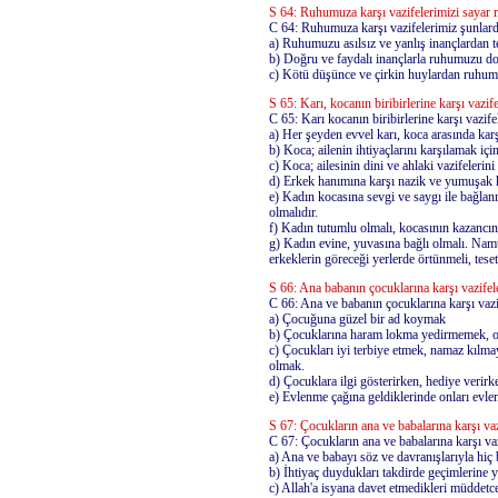
S 64: Ruhumuza karşı vazifelerimizi sayar 
C 64: Ruhumuza karşı vazifelerimiz şunlard
a) Ruhumuzu asılsız ve yanlış inançlardan
b) Doğru ve faydalı inançlarla ruhumuzu 
c) Kötü düşünce ve çirkin huylardan ruhu
S 65: Karı, kocanın biribirlerine karşı vazif
C 65: Karı kocanın biribirlerine karşı vazifel
a) Her şeyden evvel karı, koca arasında karş
b) Koca; ailenin ihtiyaçlarını karşılamak içi
c) Koca; ailesinin dini ve ahlaki vazifelerin
d) Erkek hanımına karşı nazik ve yumuşak h
e) Kadın kocasına sevgi ve saygı ile bağlan
olmalıdır.
f) Kadın tutumlu olmalı, kocasının kazancın
g) Kadın evine, yuvasına bağlı olmalı. Namu
erkeklerin göreceği yerlerde örtünmeli, teset
S 66: Ana babanın çocuklarına karşı vazifel
C 66: Ana ve babanın çocuklarına karşı vazif
a) Çocuğuna güzel bir ad koymak
b) Çocuklarına haram lokma yedirmemek, on
c) Çocukları iyi terbiye etmek, namaz kılmay
olmak.
d) Çocuklara ilgi gösterirken, hediye veri
e) Evlenme çağına geldiklerinde onları evle
S 67: Çocukların ana ve babalarına karşı vaz
C 67: Çocukların ana ve babalarına karşı vaz
a) Ana ve babayı söz ve davranışlarıyla hi
b) İhtiyaç duydukları takdirde geçimlerine 
c) Allah'a isyana davet etmedikleri müddetc