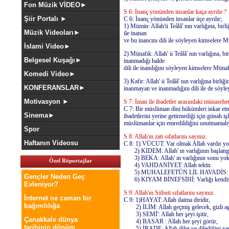
Fon Müzik VİDEO►
S 6: İnanç yönünden insanlar kaça ayrılır ?
Şiir Portalı ►
C 6: İnanç yönünden insanlar üçe ayrılır;
1) Mümin: Allah'ü Teâlâ' nın varlığına, b
Müzik Videoları►
ile inanan
ve bu inancını dili ile söyleyen kimselere 
İslami Video►
2) Münafık: Allah' ü Teâlâ' nın varlığına,
Belgesel Kuşağı►
inanmadığı halde
dili ile inandığını söyleyen kimselere Münaf
Komedi Video►
3) Kafir: Allah' ü Teâlâ' nın varlığına bir
KONFERANSLAR►
inanmayan ve inanmadığını dili ile de söyle
Motivasyon ►
S 7: İman ile ibadetler arasındaki münasebetl
C 7: Bir müslüman dini hükümleri inkar etm
Sinema►
ibadetlerini yerine getirmediği için günah işl
müslümanlar için emredildiğini unutmamalı
Spor
S 8: Allah'ın zati sıfatlarını sayınız.
Haftanın Videosu
C 8: 1) VÜCUT: Var olmak Allah vardır y
2) KIDEM: Allah' ın varlığının başlangı
3) BEKA: Allah' ın varlığının sonu yok
Özel Röportajlar
4) VAHDANİYET: Allah tektir.
5) MUHALEFETÜN LİL HAVADİS: Sonra
Gençler Neden Geç
6) KIYAM BİNEFSİHİ: Varlığı kendisindend
Evleniyor?
S 9: Allah'ın Sübuti sıfatlarını sayınız.
İnternet ne zaman bir
C 9: 1)HAYAT: Allah daima diridir,
bağımlılığa
2) İLİM: Allah geçmiş gelecek, gizli aşik
3) SEMİ': Allah her şeyi işitir,
Çanakkale dünya
4) BASAR : Allah her şeyi görür,
tarihinin dönüm
5) İRADE: Allah diler ve dilediğini ya