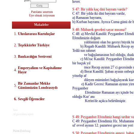
Şifre
keser.
S 47: Bir yılda kaç dini bayram vardır?
Parolamı unuttum
C 47: Bir yılda iki dini bayram vardır,
Üye olmak istiyorum
a) Ramazan bayramı,
b) Kurban bayramı. Ayrıca Cuma günü de bi
Makaleler
S 48: Mübarek geceleri sayar mısınız?
1.
Uluslararası Kuruluşlar
C 48: a) Mevlid Kandili: Peygamber Efend
Efendimizin doğum
yıldönümü olan bu geceyi büyük bir ço
2.
Teşekkürler Türkiye
b) Regaib Kandili: Mübarek Recep ayının
Teâlâ nın rahmet
ve bağışlamasının bol olduğu, duaların 
3.
Bankacılığın Serüveni
c) Mi'rac Kandili: Peygamber Efendimizin
bir buçuk yıl
önce Recep ayının 27 ci gecesinde me
E
mperyalizm ve Kapitalizme
4.
d) Berat Kandili: Şaban ayının onbeşinci 
Hayır
yönelip af
dileyen müminleri bağışlayarak kurtuluş
Bir Zamanlar Mekke
e) Kadir Gecesi: Ramazan ayının yirmi ye
5.
Günümüzün Londrasıydı
Peygamber
Efendimize Ramazan ayı içinde bu gece i
olduğu Kur' anı
6.
Sevgili Öğrenciler
Kerim'de açıkca belirtilmiştir.
Site
Algoritması open
S 49: Peygamber Efendimiz hangi tarihte ve
C 49: Peygamber Efendimiz Hz. Muhammed (
ul' evvel ayının 12. pazartesi gecesi tan ye
Poem Dubbing
S 50: Peygamber Efendimizin annesi, babası 