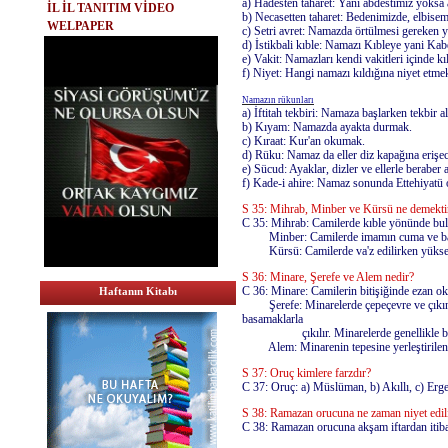
a) Hadesten taharet: Yani abdestimiz yoksa 
İL İL TANITIM VİDEO
b) Necasetten taharet: Bedenimizde, elbise
WELPAPER
c) Setri avret: Namazda örtülmesi gereken y
d) İstikbali kıble: Namazı Kıbleye yani Ka
e) Vakit: Namazları kendi vakitleri içinde k
f) Niyet: Hangi namazı kıldığına niyet etme
Namazın rükunları
a) İftitah tekbiri: Namaza başlarken tekbir 
b) Kıyam: Namazda ayakta durmak.
c) Kıraat: Kur'an okumak.
d) Rüku: Namaz da eller diz kapağına erişe
e) Sücud: Ayaklar, dizler ve ellerle beraber
f) Kade-i ahire: Namaz sonunda Ettehiyatü
S 35: Mihrab, Minber ve Kürsü ne demektir 
C 35: Mihrab: Camilerde kıble yönünde bul
Minber: Camilerde imamın cuma ve bayra
Kürsü: Camilerde va'z edilirken yüksek
S 36: Minare, Şerefe ve Alem nedir?
C 36: Minare: Camilerin bitişiğinde ezan o
Haftanın Kitabı
Şerefe: Minarelerde çepeçevre ve çıkıntıl
basamaklarla
çıkılır. Minarelerde genellikle bir şere
Alem: Minarenin tepesine yerleştirilen Hil
S 37: Oruç kimlere farzdır?
C 37: Oruç: a) Müslüman, b) Akıllı, c) Erge
S 38: Ramazan orucuna ne zaman niyet edil
C 38: Ramazan orucuna akşam iftardan itibar