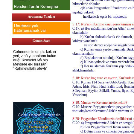
hikmetlerle doludur.
Reisten Tarihi Konuşma
e)Kur'an Peygamber Efendimizin en büyü
taşıdığı yüksek
hakikatlerle eşsiz bir mucizedir.
Araştırma Yazıları
S 17: Kur'an-ı Kerime karşı görevlerimizi s
Unutmak yok,
C 17: a) Her müslüman Kur'anı Allah' ın kela
hatırlamamak var
okumalıdır.
b) Kur'an abdestli olarak ele alınmalı,
Günün Sözü
kıbleye yönelmeli
ve son derece edepli ve saygılı olunm
c) Kur'an temiz yerde okunmalı. Başka iş
okunmamalıdır.
d) Başkalarının okuduğu Kur'anı saygı i
e) Kur'an yüksek ve temiz yerlerde bulu
f) Her müslüman Kur'anın yap dediklerini
ahlaklanmalıdır.
S 18: Kur'an kaç sure ve ayettir, Kur'anda 
C 18: Kur'an 114 Sure ve 6666 Ayettir. Kur
Adem, İdris, Nuh, Hud, Salih, Lud, İbrahi
Süleyman, Eyyüb, Zülkifl, Yunus, İlyas, E
Vesselam)
S 19: Mucize ve Keramet ne demektir?
C 19: Mucize: Peygamberlerin peygamber oldu
üstü olaylardır.Keramet:Allah'ın yardımı ile 
S 20: Peygamber Efendimizin özelliklerini a
C 20: a) Peygamberimiz Allah'ın en sevgili ku
b) Son Peygamberdir.Ondan sonra Peyg
c) Bütün insan ve cinlerin peygamberid