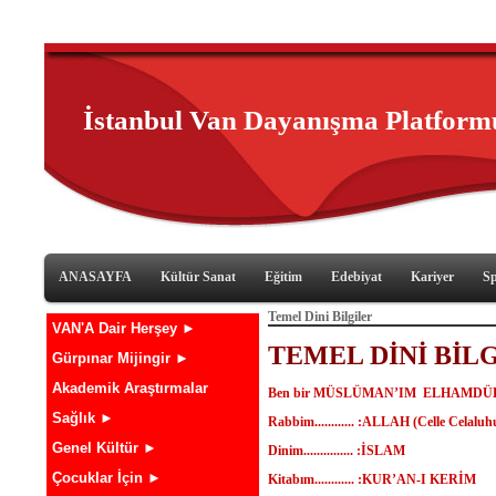
İstanbul Van Dayanışma Platform
ANASAYFA
Kültür Sanat
Eğitim
Edebiyat
Kariyer
S
Temel Dini Bilgiler
VAN'A Dair Herşey ►
TEMEL DİNİ BİL
Gürpınar Mijingir ►
Akademik Araştırmalar
Ben bir MÜSLÜMAN’IM ELHAMDÜ
Sağlık ►
Rabbim............ :ALLAH (Celle Celaluh
Genel Kültür ►
Dinim............... :İSLAM
Çocuklar İçin ►
Kitabım............ :KUR’AN-I KERİM