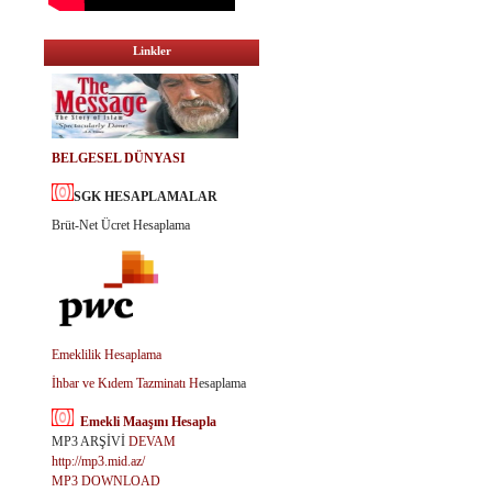
Linkler
BELGESEL DÜNYASI
SGK HESAPLAMALAR
Brüt-Net Ücret Hesaplama
Emeklilik Hesaplama
İhbar ve Kıdem Tazminatı H
esaplama
Emekli Maaşını Hesapla
MP3 ARŞİVİ
DEVAM
http://mp3.mid.az/
MP3 DOWNLOAD