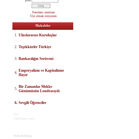
Şifre
Parolamı unuttum
Üye olmak istiyorum
Makaleler
1.
Uluslararası Kuruluşlar
2.
Teşekkürler Türkiye
3.
Bankacılığın Serüveni
E
mperyalizm ve Kapitalizme
4.
Hayır
Bir Zamanlar Mekke
5.
Günümüzün Londrasıydı
6.
Sevgili Öğrenciler
Site
Algoritması open
Poem Dubbing