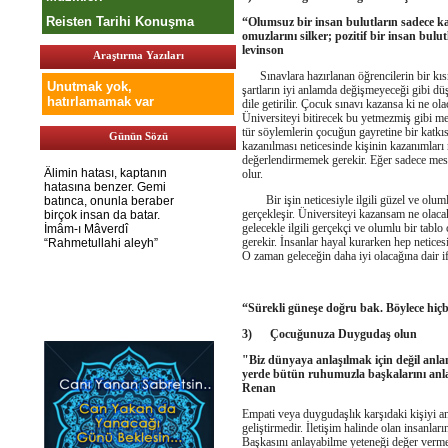
Reisten Tarihi Konuşma
“Olumsuz bir insan bulutların sadece kara
omuzlarını silker; pozitif bir insan bul
levinson
Araştırma Yazıları
Sınavlara hazırlanan öğrencilerin bir kısmı
Unutmak yok,
şartların iyi anlamda değişmeyeceği gibi dü
hatırlamamak var
dile getirilir. Çocuk sınavı kazansa ki ne o
Üniversiteyi bitirecek bu yetmezmiş gibi m
tür söylemlerin çocuğun gayretine bir katkı
Günün Sözü
kazanılması neticesinde kişinin kazanımları
değerlendirmemek gerekir. Eğer sadece mesl
olur.
Bir işin neticesiyle ilgili güzel ve olumlu 
gerçekleşir. Üniversiteyi kazansam ne olacakt
gelecekle ilgili gerçekçi ve olumlu bir tablo
gerekir. İnsanlar hayal kurarken hep netices
O zaman geleceğin daha iyi olacağına dair i
“Sürekli güneşe doğru bak. Böylece hi
3)
Çocuğunuza Duygudaş olun
"Biz dünyaya anlaşılmak için değil an
yerde bütün ruhumuzla başkalarını anla
Renan
Empati veya duygudaşlık karşıdaki kişiyi an
geliştirmedir. İletişim halinde olan insanları
Başkasını anlayabilme yeteneği değer verme