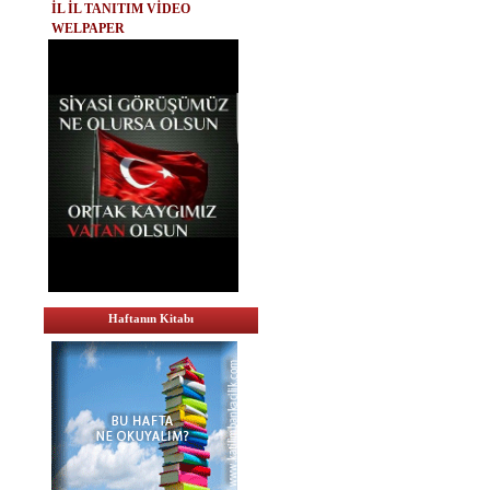
İL İL TANITIM VİDEO
WELPAPER
Haftanın Kitabı