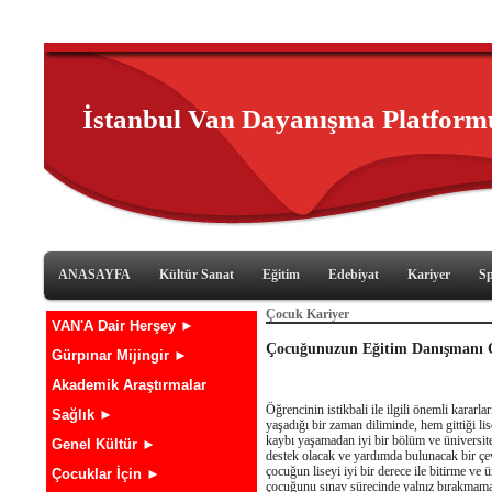
İstanbul Van Dayanışma Platform
ANASAYFA
Kültür Sanat
Eğitim
Edebiyat
Kariyer
S
Çocuk Kariyer
VAN'A Dair Herşey ►
Çocuğunuzun Eğitim Danışmanı 
Gürpınar Mijingir ►
Akademik Araştırmalar
Öğrencinin
istikbali ile ilgili önemli karar
Sağlık ►
yaşadığı bir zaman diliminde, hem gittiği lis
kaybı yaşamadan iyi bir bölüm ve üniversit
Genel Kültür ►
destek olacak ve yardımda bulunacak bir çevr
çocuğun liseyi iyi bir derece ile bitirme ve 
Çocuklar İçin ►
çocuğunu sınav sürecinde yalnız bırakmamal