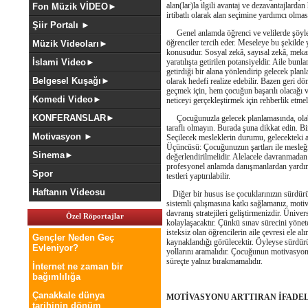
alan(lar)la ilgili avantaj ve dezavantajlarda
Fon Müzik VİDEO►
irtibatlı olarak alan seçimine yardımcı olmas
Şiir Portalı ►
Genel anlamda öğrenci ve velilerde şöyle bi
öğrenciler tercih eder. Meseleye bu şekilde 
Müzik Videoları►
konusudur. Sosyal zekâ, sayısal zekâ, mekan
İslami Video►
yaratılışta getirilen potansiyeldir. Aile bun
getirdiği bir alana yönlendirip gelecek pla
Belgesel Kuşağı►
olarak hedefi realize edebilir. Bazen geri
geçmek için, hem çocuğun başarılı olacağı v
Komedi Video►
neticeyi gerçekleştirmek için rehberlik etmel
KONFERANSLAR►
Çocuğunuzla gelecek planlamasında, olabild
taraflı olmayın. Burada şuna dikkat edin. Bir
Motivasyon ►
Seçilecek mesleklerin durumu, gelecekteki av
Üçüncüsü: Çocuğunuzun şartları ile mesleğin
Sinema►
değerlendirilmelidir. Alelacele davranmadan 
profesyonel anlamda danışmanlardan yardım 
Spor
testleri yaptırılabilir.
Haftanın Videosu
Diğer bir husus ise çocuklarınızın sürdürül
sistemli çalışmasına katkı sağlamanız, moti
davranış stratejileri geliştirmenizdir. Ünive
Özel Röportajlar
kolaylaşacaktır. Çünkü sınav sürecini yönet
isteksiz olan öğrencilerin aile çevresi ele 
Gençler Neden Geç
kaynaklandığı görülecektir. Öyleyse sürdürül
Evleniyor?
yollarını aramalıdır. Çocuğunun motivasyon
süreçte yalnız bırakmamalıdır.
İnternet ne zaman bir
bağımlılığa
Çanakkale dünya
MOTİVASYONU ARTTIRAN İFADE
tarihinin dönüm