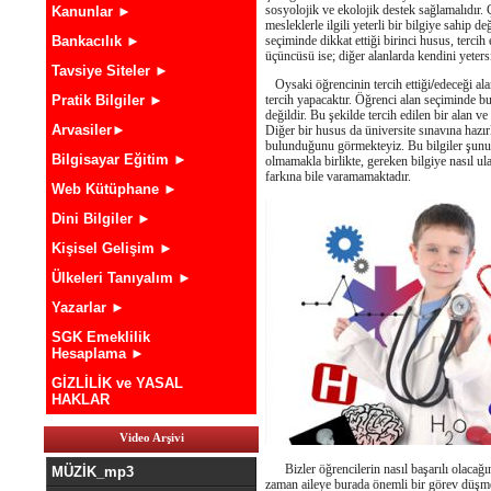
sosyolojik ve ekolojik destek sağlamalıdır
Kanunlar ►
mesleklerle ilgili yeterli bir bilgiye sahip 
Bankacılık ►
seçiminde dikkat ettiği birinci husus, tercih
üçüncüsü ise; diğer alanlarda kendini yeters
Tavsiye Siteler ►
Oysaki öğrencinin tercih ettiği
/
edeceği ala
Pratik Bilgiler ►
tercih yapacaktır. Öğrenci alan seçiminde bul
değildir. Bu şekilde tercih edilen bir alan v
Arvasiler►
Diğer bir husus da üniversite sınavına haz
bulunduğunu görmekteyiz. Bu bilgiler şunu ka
Bilgisayar Eğitim ►
olmamakla birlikte, gereken bilgiye nasıl u
farkına bile varamamaktadır.
Web Kütüphane ►
Dini Bilgiler ►
Kişisel Gelişim ►
Ülkeleri Tanıyalım ►
Yazarlar ►
SGK Emeklilik
Hesaplama ►
GİZLİLİK ve YASAL
HAKLAR
Video Arşivi
Bizler öğrencilerin nasıl başarılı olacağın
MÜZİK_mp3
zaman aileye burada önemli bir görev düşmekt