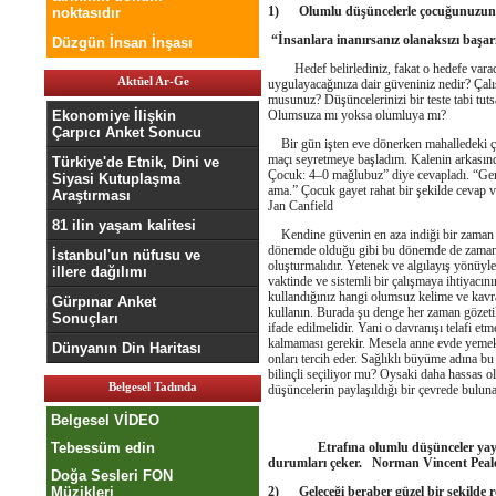
1)
Olumlu düşüncelerle çocuğunuzun 
noktasıdır
“İnsanlara inanırsanız olanaksızı başa
Düzgün İnsan İnşası
Hedef belirlediniz, fakat o hedefe varacağı
Aktüel Ar-Ge
uygulayacağınıza dair güveniniz nedir? Çalı
musunuz? Düşüncelerinizi bir teste tabi tut
Ekonomiye İlişkin
Olumsuza mı yoksa olumluya mı?
Çarpıcı Anket Sonucu
Bir gün işten eve dönerken mahalledeki ço
maçı seyretmeye başladım. Kalenin arkasın
Türkiye'de Etnik, Dini ve
Çocuk: 4–0 mağlubuz” diye cevapladı. “Ge
Siyasi Kutuplaşma
ama.” Çocuk gayet rahat bir şekilde cevap 
Araştırması
Jan Canfield
81 ilin yaşam kalitesi
Kendine güvenin en aza indiği bir zaman d
dönemde olduğu gibi bu dönemde de zamanın
İstanbul'un nüfusu ve
oluşturmalıdır. Yetenek ve algılayış yönüyle
illere dağılımı
vaktinde ve sistemli bir çalışmaya ihtiyacın
kullandığınız hangi olumsuz kelime ve kavr
Gürpınar Anket
kullanın. Burada şu denge her zaman gözetilm
Sonuçları
ifade edilmelidir. Yani o davranışı telafi et
kalmaması gerekir. Mesela anne evde yemek 
Dünyanın Din Haritası
onları tercih eder. Sağlıklı büyüme adına bu 
bilinçli seçiliyor mu? Oysaki daha hassas o
Belgesel Tadında
düşüncelerin paylaşıldığı bir çevrede bulunan
Belgesel VİDEO
Tebessüm edin
Etrafına olumlu düşünceler yayan in
durumları çeker.
Norman Vincent Peal
Doğa Sesleri FON
Müzikleri
2)
Geleceği beraber güzel bir şekilde