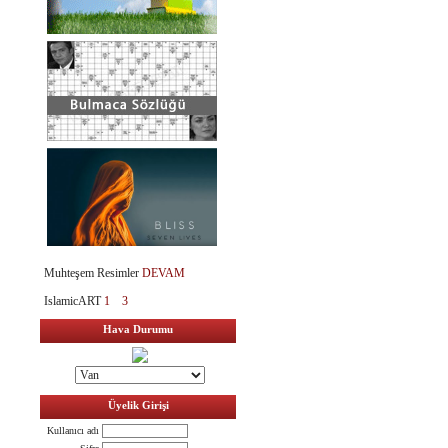
Muhteşem Resimler
DEVAM
IslamicART
1
3
Hava Durumu
Üyelik Girişi
Kullanıcı adı