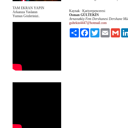
TAM EKRAN YAPIN
Kaynak : Kariyerpenceresi
Arkanıza Yaslanın
Osman GÜLTEKİN
Yumun Gözlerinizi..
Arnavutköy Fem Dershanesi Dershane Mü
gultekin4447@hotmail.com
Paylaş
Facebook
Twitter
Email
Gmai