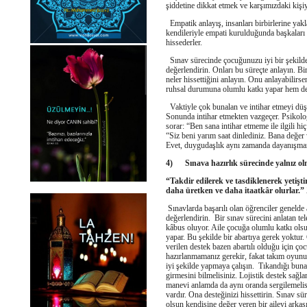
şiddetine dikkat etmek ve karşımızdaki kiş
Empatik anlayış, insanları birbirlerine yakla
kendileriyle empati kurulduğunda başkaları t
hissederler.
Sınav sürecinde çocuğunuzu iyi bir şekilde
değerlendirin. Onları bu süreçte anlayın. 
neler hissettiğini anlayın. Onu anlayabilir
ruhsal durumuna olumlu katkı yapar hem de
Vaktiyle çok bunalan ve intihar etmeyi düşü
Sonunda intihar etmekten vazgeçer. Psikolog
sorar: “Ben sana intihar etmeme ile ilgili h
“Siz beni yarım saat dinlediniz. Bana değer
Evet, duygudaşlık aynı zamanda dayanışman
4)
Sınava hazırlık sürecinde yalnız ol
“Takdir edilerek ve tasdiklenerek yetişti
daha üretken ve daha itaatkâr olurlar.” 
Sınavlarda başarılı olan öğrenciler genelde 
değerlendirin. Bir sınav sürecini anlatan te
kâbus oluyor. Aile çocuğa olumlu katkı olsun 
yapar. Bu şekilde bir abartıya gerek yoktur.
verilen destek bazen abartılı olduğu için ç
hazırlanmamanız gerekir, fakat takım oyunun
iyi şekilde yapmaya çalışın. Tıkandığı buna
girmesini bilmelisiniz. Lojistik destek sağl
manevi anlamda da aynı oranda sergilemelis
vardır. Ona desteğinizi hissettirin. Sınav sü
olsun kendisine değer veren bir aileyi arkas