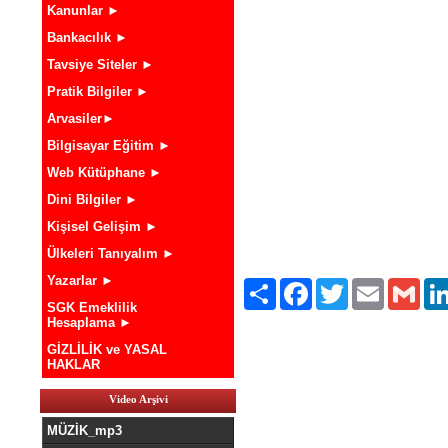
Kanunlar ►
Bankacılık ►
Tavsiye Siteler ►
Pratik Bilgiler ►
Arvasiler►
Bilgisayar Eğitim ►
Web Kütüphane ►
Dini Bilgiler ►
Kişisel Gelişim ►
Ülkeleri Tanıyalım ►
Yazarlar ►
Paylaş
Facebook
Twitter
Email
Gmai
SGK Emeklilik
Hesaplama ►
GİZLİLİK ve YASAL
HAKLAR
Video Arşivi
MÜZİK_mp3