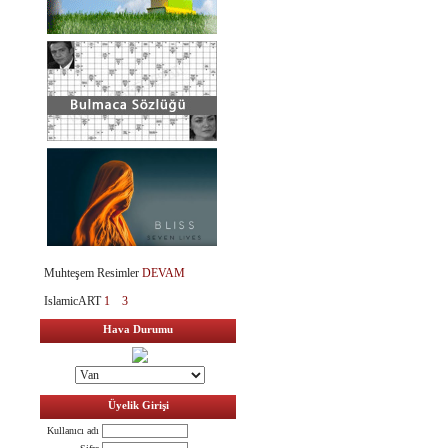
Muhteşem Resimler
DEVAM
IslamicART
1
3
Hava Durumu
Üyelik Girişi
Kullanıcı adı