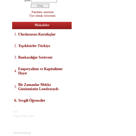
Şifre
Parolamı unuttum
Üye olmak istiyorum
Makaleler
1.
Uluslararası Kuruluşlar
2.
Teşekkürler Türkiye
3.
Bankacılığın Serüveni
E
mperyalizm ve Kapitalizme
4.
Hayır
Bir Zamanlar Mekke
5.
Günümüzün Londrasıydı
6.
Sevgili Öğrenciler
Site
Algoritması open
Poem Dubbing