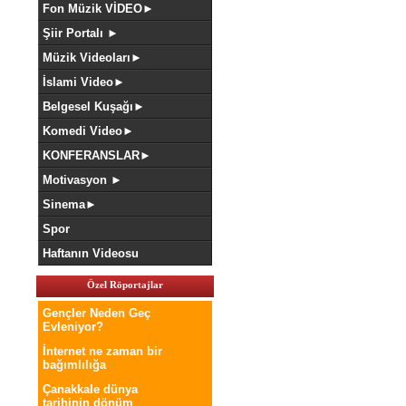
Fon Müzik VİDEO►
Şiir Portalı ►
Müzik Videoları►
İslami Video►
Belgesel Kuşağı►
Komedi Video►
KONFERANSLAR►
Motivasyon ►
Sinema►
Spor
Haftanın Videosu
Özel Röportajlar
Gençler Neden Geç
Evleniyor?
İnternet ne zaman bir
bağımlılığa
Çanakkale dünya
tarihinin dönüm