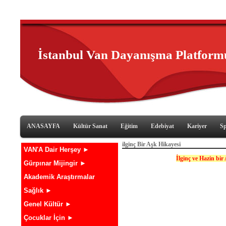
İstanbul Van Dayanışma Platform
ANASAYFA
Kültür Sanat
Eğitim
Edebiyat
Kariyer
S
ilginç Bir Aşk Hikayesi
VAN'A Dair Herşey ►
İlginç ve Hazin bi
Gürpınar Mijingir ►
Akademik Araştırmalar
Sağlık ►
Genel Kültür ►
Çocuklar İçin ►