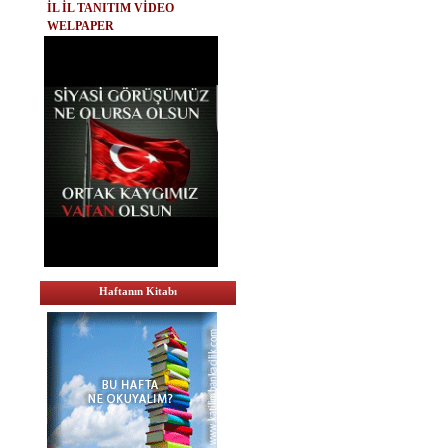
İL İL TANITIM VİDEO
WELPAPER
Haftanın Kitabı