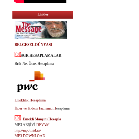
Linkler
BELGESEL DÜNYASI
SGK HESAPLAMALAR
Brüt-Net Ücret Hesaplama
Emeklilik Hesaplama
İhbar ve Kıdem Tazminatı H
esaplama
Emekli Maaşını Hesapla
MP3 ARŞİVİ
DEVAM
http://mp3.mid.az/
MP3 DOWNLOAD