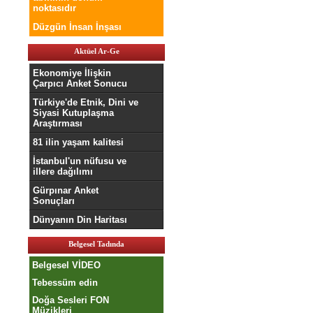
noktasıdır
Düzgün İnsan İnşası
Aktüel Ar-Ge
Ekonomiye İlişkin
Çarpıcı Anket Sonucu
Türkiye'de Etnik, Dini ve
Siyasi Kutuplaşma
Araştırması
81 ilin yaşam kalitesi
İstanbul'un nüfusu ve
illere dağılımı
Gürpınar Anket
Sonuçları
Dünyanın Din Haritası
Belgesel Tadında
Belgesel VİDEO
Tebessüm edin
Doğa Sesleri FON
Müzikleri