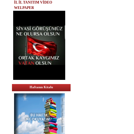
İL İL TANITIM VİDEO
WELPAPER
Haftanın Kitabı