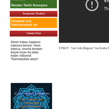
Reisten Tarihi Konuşma
Araştırma Yazıları
Unutmak yok,
hatırlamamak var
Günün Sözü
ETİKET : Van Gölü Belgesel, Van Kedisi B