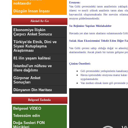
Erozyon:
noktasıdır
Van Gölü çevresindeki tarım arazilerinin yaklaşı
Düzgün İnsan İnşası
idaresi ve meyli yüksek arazilerin tarım alanı ol
hayvancılık oluşturmaktadır. Her mevsim otlatma
erozyon şiddetlenmektedir.
Aktüel Ar-Ge
Su Rejimine Yapılan Müdahaleler
Ekonomiye İlişkin
Havzada yer alan tarım alanların sulanmasında Gölü 
Çarpıcı Anket Sonucu
Sulak Alan Ekosistemini Tehdit Eden Diğer Fak
Türkiye'de Etnik, Dini ve
Siyasi Kutuplaşma
Van Gölü çevresi sahip olduğu doğal ve arkeoloj
Araştırması
alanlarındandır. Ancak planlı bir turizm gelişme 
81 ilin yaşam kalitesi
Çözüm Önerileri:
İstanbul'un nüfusu ve
illere dağılımı
Göl çevresindeki yerleşimlerin kanalizasy
Havza içerisindeki erozyona maruz kalan 
Gürpınar Anket
uygulanmalıdır.
Sonuçları
Van merkez olmak üzere göl çevresinde yer
Dünyanın Din Haritası
Belgesel Tadında
Belgesel VİDEO
Tebessüm edin
Doğa Sesleri FON
Müzikleri