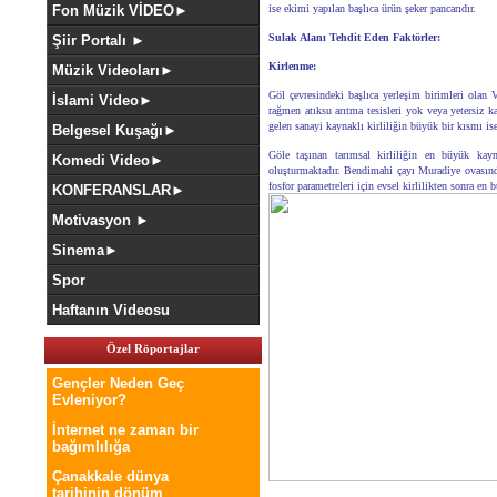
Fon Müzik VİDEO►
ise ekimi yapılan başlıca ürün şeker pancarıdır.
Sulak Alanı Tehdit Eden Faktörler:
Şiir Portalı ►
Kirlenme:
Müzik Videoları►
Göl çevresindeki başlıca yerleşim birimleri olan 
İslami Video►
rağmen atıksu arıtma tesisleri yok veya yetersiz k
gelen sanayi kaynaklı kirliliğin büyük bir kısmı ise
Belgesel Kuşağı►
Göle taşınan tarımsal kirliliğin en büyük ka
Komedi Video►
oluşturmaktadır. Bendimahi çayı Muradiye ovasından,
fosfor parametreleri için evsel kirlilikten sonra en
KONFERANSLAR►
Motivasyon ►
Sinema►
Spor
Haftanın Videosu
Özel Röportajlar
Gençler Neden Geç
Evleniyor?
İnternet ne zaman bir
bağımlılığa
Çanakkale dünya
tarihinin dönüm