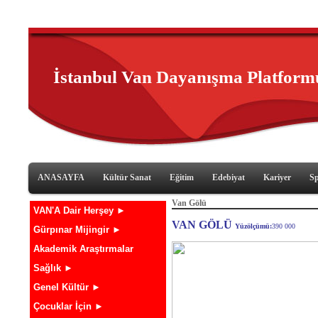
İstanbul Van Dayanışma Platform
ANASAYFA
Kültür Sanat
Eğitim
Edebiyat
Kariyer
S
Van Gölü
VAN'A Dair Herşey ►
VAN GÖLÜ
Yüzölçümü:
390 000
Gürpınar Mijingir ►
Akademik Araştırmalar
Sağlık ►
Genel Kültür ►
Çocuklar İçin ►