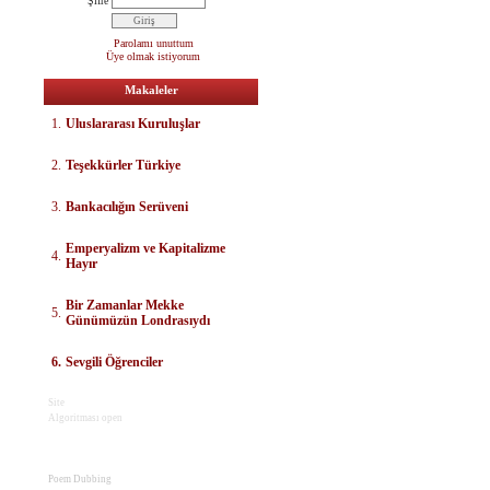
Şifre
Parolamı unuttum
Üye olmak istiyorum
Makaleler
1.
Uluslararası Kuruluşlar
2.
Teşekkürler Türkiye
3.
Bankacılığın Serüveni
E
mperyalizm ve Kapitalizme
4.
Hayır
Bir Zamanlar Mekke
5.
Günümüzün Londrasıydı
6.
Sevgili Öğrenciler
Site
Algoritması open
Poem Dubbing