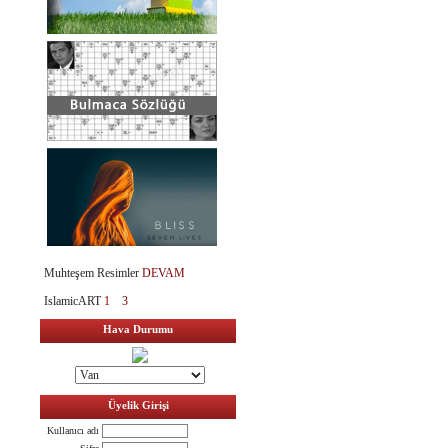
Muhteşem Resimler
DEVAM
IslamicART
1
3
Hava Durumu
Üyelik Girişi
Kullanıcı adı