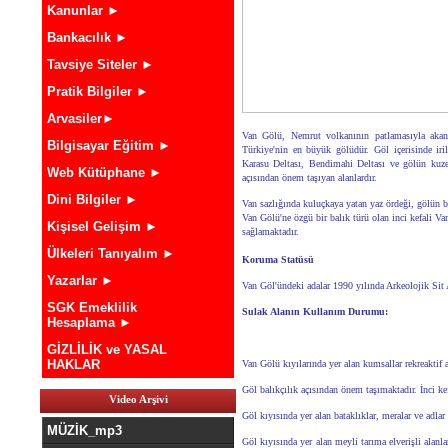
Kanunlar ►
Bankacılık ►
Tavsiye Siteler ►
Pratik Bilgiler ►
Arvasiler►
Van Gölü
, Nemrut volkanının patlamasıyla akan
Bilgisayar Eğitim ►
Türkiye'nin en büyük gölüdür. Göl içerisinde iri
Karasu Deltası, Bendimahi Deltası ve gölün kuze
Web Kütüphane ►
açısından önem taşıyan alanlardır.
Dini Bilgiler ►
Van sazlığında kuluçkaya yatan yaz ördeği, gölün b
Van Gölü'ne özgü bir balık türü olan inci kefali Va
Kişisel Gelişim ►
sağlamaktadır.
Ülkeleri Tanıyalım ►
Koruma Statüsü
Yazarlar ►
Van Göl'ündeki adalar 1990 yılında Arkeolojik Sit A
SGK Emeklilik
Sulak Alanın Kullanım Durumu:
Hesaplama ►
GİZLİLİK ve YASAL
HAKLAR
Van Gölü kıyılarında yer alan kumsallar rekreaktif 
Göl balıkçılık açısından önem taşımaktadır. İnci ke
Video Arşivi
Göl kıyısında yer alan bataklıklar, meralar ve adla
MÜZİK_mp3
Göl kıyısında yer alan meyli tarıma elverişli alanl