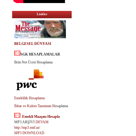
Linkler
BELGESEL DÜNYASI
SGK HESAPLAMALAR
Brüt-Net Ücret Hesaplama
Emeklilik Hesaplama
İhbar ve Kıdem Tazminatı H
esaplama
Emekli Maaşını Hesapla
MP3 ARŞİVİ
DEVAM
http://mp3.mid.az/
MP3 DOWNLOAD