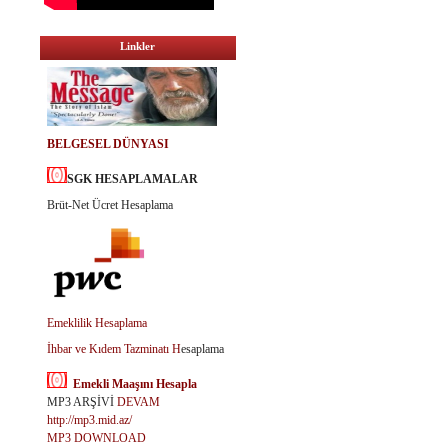
Linkler
BELGESEL DÜNYASI
SGK HESAPLAMALAR
Brüt-Net Ücret Hesaplama
Emeklilik Hesaplama
İhbar ve Kıdem Tazminatı H
esaplama
Emekli Maaşını Hesapla
MP3 ARŞİVİ
DEVAM
http://mp3.mid.az/
MP3 DOWNLOAD