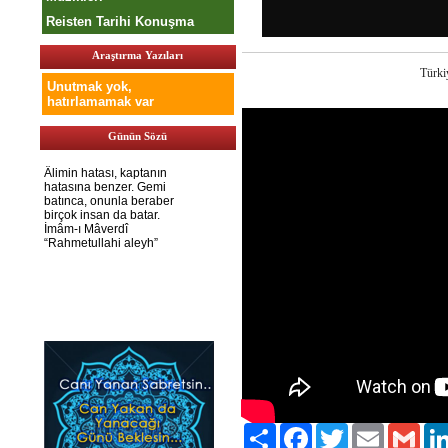
Reisten Tarihi Konuşma
Araştırma Yazıları
Türkiy
Unutmak yok,
hatırlamamak var
Günün Sözü
Paylaş
Facebook
Twitter
Email
Gmai