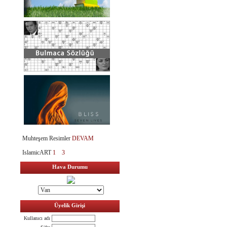
Muhteşem Resimler
DEVAM
IslamicART
1
3
Hava Durumu
Üyelik Girişi
Kullanıcı adı