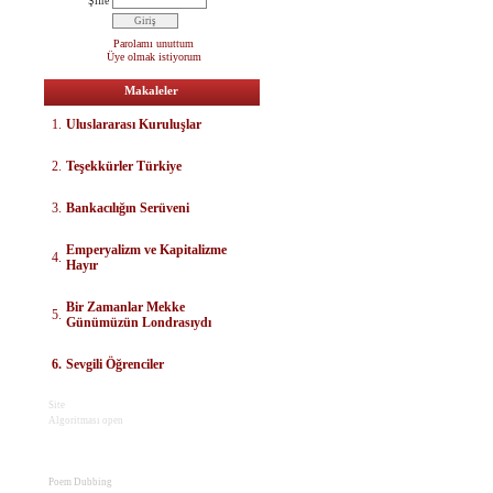
Şifre
Parolamı unuttum
Üye olmak istiyorum
Makaleler
1.
Uluslararası Kuruluşlar
2.
Teşekkürler Türkiye
3.
Bankacılığın Serüveni
E
mperyalizm ve Kapitalizme
4.
Hayır
Bir Zamanlar Mekke
5.
Günümüzün Londrasıydı
6.
Sevgili Öğrenciler
Site
Algoritması open
Poem Dubbing