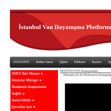
İstanbul Van Dayanışma Platform
ANASAYFA
Kültür Sanat
Eğitim
Edebiyat
Kariyer
S
MOTİVASYON Konuşmaları
VAN'A Dair Herşey ►
Dünyanın En İyi Motivasyon Konuşması 
Gürpınar Mijingir ►
Akademik Araştırmalar
Sağlık ►
Genel Kültür ►
Çocuklar İçin ►