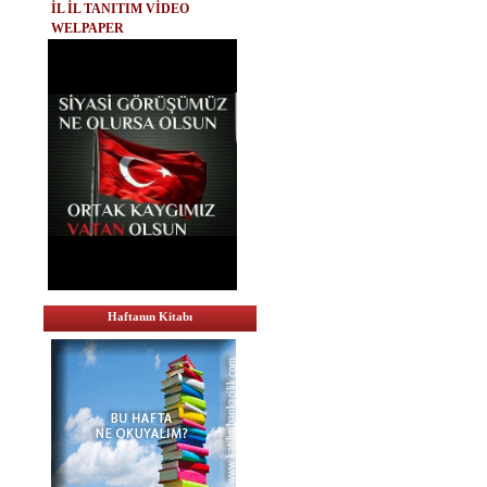
İL İL TANITIM VİDEO
WELPAPER
Haftanın Kitabı