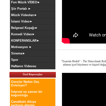
Fon Müzik VİDEO►
Şiir Portalı ►
Müzik Videoları►
İslami Video►
Belgesel Kuşağı►
Komedi Video►
KONFERANSLAR►
Motivasyon ►
Sinema►
Spor
"Esaretin Bedeli" - The Shawshank Rede
adamın içsel büyümesi ve kişisel deği
Haftanın Videosu
Özel Röportajlar
Gençler Neden Geç
Evleniyor?
İnternet ne zaman bir
bağımlılığa
Çanakkale dünya
tarihinin dönüm