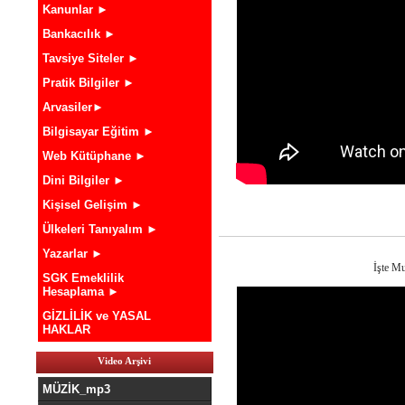
Kanunlar ►
Bankacılık ►
Tavsiye Siteler ►
Pratik Bilgiler ►
Arvasiler►
Bilgisayar Eğitim ►
Web Kütüphane ►
Dini Bilgiler ►
Kişisel Gelişim ►
Ülkeleri Tanıyalım ►
Yazarlar ►
İşte M
SGK Emeklilik
Hesaplama ►
GİZLİLİK ve YASAL
HAKLAR
Video Arşivi
MÜZİK_mp3