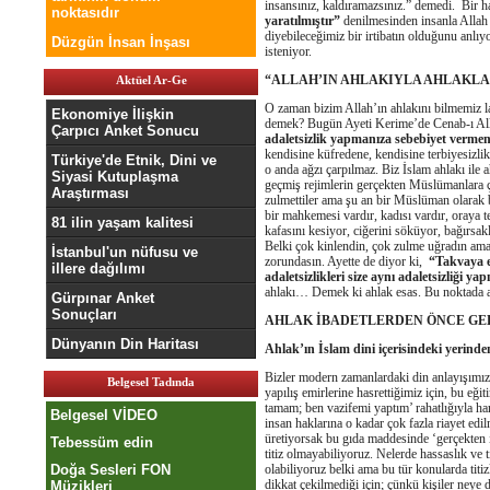
insansınız, kaldıramazsınız.” demedi. Bir ha
noktasıdır
yaratılmıştır”
denilmesinden insanla Allah 
diyebileceğimiz bir irtibatın olduğunu anlı
Düzgün İnsan İnşası
isteniyor.
“ALLAH’IN AHLAKIYLA AHLAKLA
Aktüel Ar-Ge
O zaman bizim Allah’ın ahlakını bilmemiz l
Ekonomiye İlişkin
demek? Bugün Ayeti Kerime’de Cenab-ı All
Çarpıcı Anket Sonucu
adaletsizlik yapmanıza sebebiyet vermem
kendisine küfredene, kendisine terbiyesizli
Türkiye'de Etnik, Dini ve
o anda ağzı çarpılmaz. Biz İslam ahlakı ile
Siyasi Kutuplaşma
geçmiş rejimlerin gerçekten Müslümanlara ç
Araştırması
zulmettiler ama şu an bir Müslüman olarak
bir mahkemesi vardır, kadısı vardır, oraya 
81 ilin yaşam kalitesi
kafasını kesiyor, ciğerini söküyor, bağırsak
Belki çok kinlendin, çok zulme uğradın ama 
İstanbul'un nüfusu ve
zorundasın. Ayette de diyor ki,
“Takvaya e
illere dağılımı
adaletsizlikleri size aynı adaletsizliği 
ahlakı… Demek ki ahlak esas. Bu noktada a
Gürpınar Anket
Sonuçları
AHLAK İBADETLERDEN ÖNCE GE
Dünyanın Din Haritası
Ahlak’ın İslam dini içerisindeki yerinde
Bizler modern zamanlardaki din anlayışımızı 
Belgesel Tadında
yapılış emirlerine hasrettiğimiz için, bu eği
tamam; ben vazifemi yaptım’ rahatlığıyla ha
Belgesel VİDEO
insan haklarına o kadar çok fazla riayet edi
üretiyorsak bu gıda maddesinde ‘gerçekten 
Tebessüm edin
titiz olmayabiliyoruz. Nelerde hassaslık ve 
Doğa Sesleri FON
olabiliyoruz belki ama bu tür konularda tit
dikkat çekilmediği için; çünkü kişiler neye 
Müzikleri