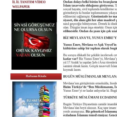
Ondan dolayı belki bütün bu branşların 
İL İL TANITIM VİDEO
İslam tasavvufu olduğunu görüyoruz.
Ta
WELPAPER
sosyal hayatta, sivil toplumda kendilerine s
görmekteyiz ki bunlar toplumumuzu yıkayara
edilmesini sağlamıştır.
Günümüzde ise maale
siyaset, din alanı gibi her alan maalesef
nasıl geçeceğiz bilmiyorum. Demek ki dinde 
olan. Düzgün insan inşa etmektir. Onun içi
edilmesidir. Ondan da şuan için çok uza
BİZ MEVLANA’YI, YUNUS EMRE’Y
Yunus Emre, Mevlana ve Aşık Veysel’in y
kültürüne sahip bir toplum olarak bugü
Bu soruyu dikkatli bir şekilde incelersek c
kadar var?
Biz Yunus Emre’yi, Mevlana’yı 
yıl 17 Aralık’ta yapılan Şeb-i Aruz törenler
samimi olmak lazım. Gerçek tasavvufi İsla
koymak lazım.
Haftanın Kitabı
BUGÜN MÜSLÜMANLAR MEVLANA’
Mevlana’nın görüşlerinin ortaokulda, lisede
Bizim Türkiye’de “Ben Müslümanım, İsla
Yunus Emre’yi ne kadar anlıyorlar ki. Bugü
TÜRKİYE MÜSLÜMANI ECDADININ
Bugün Türkiye Diyanetinin camide imamlık 
Mevlana’dan beyit okusun. Kaç tane imam 
yerde aramayınız.
Biz geleneksel İslamım
ecdadının İslamını temsil etmiyor. Genci