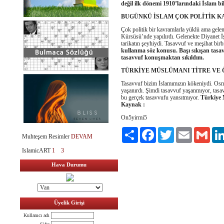
değil ilk dönemi 1910’larındaki İslam bile
BUGÜNKÜ İSLAM ÇOK POLİTİK K
Çok politik bir kavramlarla yüklü ama gele
Kürsüsü’nde yapılırdı. Gelenekte Diyanet 
tarikatın şeyhiydi. Tasavvuf ve meşihat birb
kullanma söz konusu. Başı sıkışan tasav
tasavvuf konuşmaktan sıkıldım.
TÜRKİYE MÜSLÜMANI TİTRE VE 
Tasavvuf bizim İslamımızın kökeniydi. Osm
yaşanırdı. Şimdi tasavvuf yaşanmıyor, tasa
bu gerçek tasavvufu yansıtmıyor.
Türkiye 
Kaynak :
On5yirmi5
Paylaş
Facebook
Twitter
Email
Gmai
Muhteşem Resimler
DEVAM
IslamicART
1
3
Hava Durumu
Üyelik Girişi
Kullanıcı adı