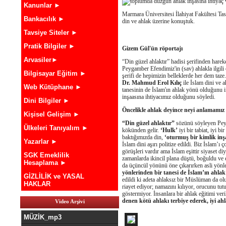
Kanunlar ►
Marmara Üniversitesi İlahiyat Fakültesi Ta
Bankacılık ►
din ve ahlak üzerine konuştuk.
Tavsiye Siteler ►
Pratik Bilgiler ►
Gizem Gül'ün röportajı
Arvasiler►
“Din güzel ahlaktır” hadisi şerifinden hareke
Peygamber Efendimiz'in (sav) ahlakla ilgil
Bilgisayar Eğitim ►
şerifi de hepimizin belleklerde her dem taze.
Dr. Mahmud Erol Kılıç
ile İslam dini ve a
Web Kütüphane ►
tanesinin de İslam'ın ahlak yönü olduğunu 
inşaasına ihtiyacımız olduğunu söyledi.
Dini Bilgiler ►
Öncelikle ahlak deyince neyi anlamamız 
Kişisel Gelişim ►
“Din güzel ahlaktır”
sözünü söyleyen Peyg
Ülkeleri Tanıyalım ►
kökünden gelir.
‘Hulk’
iyi bir tabiat, iyi 
baktığımızda din,
‘oturmuş bir kimlik inş
Yazarlar ►
İslam dini aşırı politize edildi. Biz İslam’ı ç
görüşleri vardır ama İslam eşittir siyaset di
SGK Emeklilik
zamanlarda ikincil plana düştü, boğuldu ve e
Hesaplama ►
da üçüncül yönünü öne çıkarırken asli yönle
yönlerinden bir tanesi de İslam’ın ahla
GİZLİLİK ve YASAL
edildi ki adeta ahlaksız bir Müslüman da olu
HAKLAR
riayet ediyor; namazını kılıyor, orucunu tu
göstermiyor. İnsanlara bir ahlak eğitimi veri
denen kötü ahlakı terbiye ederek, iyi a
Video Arşivi
MÜZİK_mp3