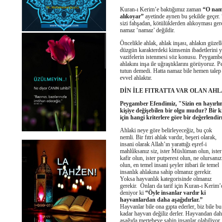
Kuran-ı Kerim’e baktığımız zaman
“O nama
alıkoyar”
ayetinde aynen bu şekilde geçer. 
sizi fahşadan, kötülüklerden alıkoyması ger
namaz ‘namaz’ değildir.
Öncelikle ahlak, ahlak inşası, ahlakın güzel
düzgün karakterdeki kimsenin ibadetlerini y
vazifelerin istenmesi söz konusu. Peygamb
ahlakını inşa ile uğraştıklarını görüyoruz
tutun demedi. Hatta namaz bile hemen talep 
evvel ahlaktır.
DİN İLE FITRATTA VAR OLAN AH
Peygamber Efendimiz, "Sizin en hayırlın
kişiye değişebilen bir olgu mudur? Bir 
için hangi kriterlere göre bir değerlendi
Ahlaki neye göre belirleyeceğiz, bu çok
nemli. Bir fıtri ahlak vardır, beşeri olarak,
insani olarak Allah’ın yarattığı eşref-i
mahlûksanız siz, ister Müslüman olun, ister
kafir olun, ister putperest olun, ne olursanız
olun, en temel insani şeyler itibari ile temel
insanlık ahlakına sahip olmanız gerekir.
Yoksa hayvanlık kategorisinde olmanız
gerekir. Onları da tarif için Kuran-ı Kerim’
deniyor ki
“Öyle insanlar vardır ki
hayvanlardan daha aşağıdırlar.”
Hayvanlar bile ona gıpta ederler, biz bile bu
kadar hayvan değiliz derler. Hayvandan da
aşağıda mertebeye sahip insanlar olabiliyor.