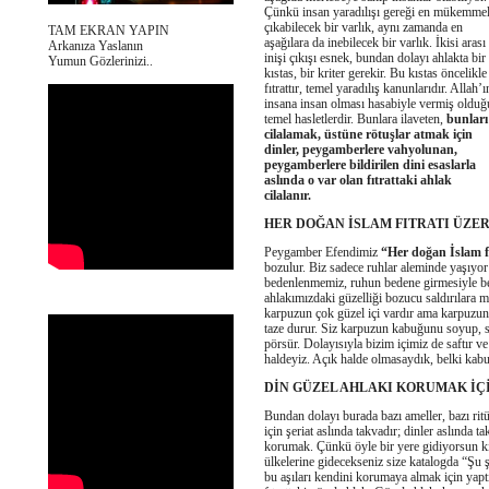
Çünkü insan yaradılışı gereği en mükemme
çıkabilecek bir varlık, aynı zamanda en
TAM EKRAN YAPIN
aşağılara da inebilecek bir varlık. İkisi arası
Arkanıza Yaslanın
inişi çıkışı esnek, bundan dolayı ahlakta bir
Yumun Gözlerinizi..
kıstas, bir kriter gerekir. Bu kıstas öncelikle
fıtrattır, temel yaradılış kanunlarıdır. Allah’ı
insana insan olması hasabiyle vermiş olduğ
temel hasletlerdir. Bunlara ilaveten,
bunları
cilalamak, üstüne rötuşlar atmak için
dinler, peygamberlere vahyolunan,
peygamberlere bildirilen dini esaslarla
aslında o var olan fıtrattaki ahlak
cilalanır.
HER DOĞAN İSLAM FITRATI ÜZE
Peygamber Efendimiz
“Her doğan İslam fı
bozulur. Biz sadece ruhlar aleminde yaşıyo
bedenlenmemiz, ruhun bedene girmesiyle bera
ahlakımızdaki güzelliği bozucu saldırılara ma
karpuzun çok güzel içi vardır ama karpuzun
taze durur. Siz karpuzun kabuğunu soyup, sır
pörsür. Dolayısıyla bizim içimiz de saftır
haldeyiz. Açık halde olmasaydık, belki kab
DİN GÜZEL AHLAKI KORUMAK İÇ
Bundan dolayı burada bazı ameller, bazı ritü
için şeriat aslında takvadır; dinler aslında
korumak. Çünkü öyle bir yere gidiyorsun ki
ülkelerine gidecekseniz size katalogda “Şu ş
bu aşıları kendini korumaya almak için yapt