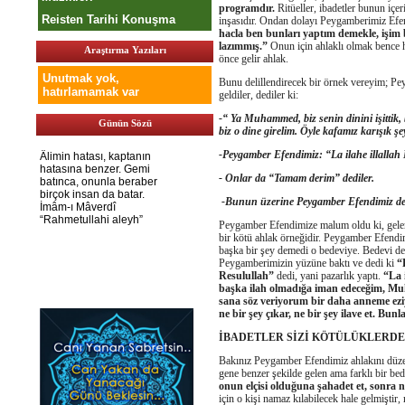
programdır.
Ritüeller, ibadetler bunun içe
Reisten Tarihi Konuşma
inşasıdır. Ondan dolayı Peygamberimiz Ef
hacla ben bunları yaptım demekle, işim b
lazımmış.”
Onun için ahlaklı olmak bence he
Araştırma Yazıları
önce gelir ahlak.
Unutmak yok,
Bunu delillendirecek bir örnek vereyim; P
hatırlamamak var
geldiler, dediler ki:
-“ Ya Muhammed, biz senin dinini işittik, 
Günün Sözü
biz o dine girelim. Öyle kafamız karışık ş
-Peygamber Efendimiz: “La ilahe illalla
- Onlar da “Tamam derim” dediler.
-Bunun üzerine Peygamber Efendimiz de
Peygamber Efendimize malum oldu ki, gelen
bir kötü ahlak örneğidir. Peygamber Efend
başka bir şey demedi o bedeviye. Bedevi de 
Peygamberimizin yüzüne baktı ve dedi ki
“
Resulullah”
dedi, yani pazarlık yaptı.
“La 
başka ilah olmadığa iman edeceğim, M
sana söz veriyorum bir daha anneme ezi
ne bir şey çıkar, ne bir şey ilave et. Bu
İBADETLER SİZİ KÖTÜLÜKLERD
Bakınız Peygamber Efendimiz ahlakını düzel
gene benzer şekilde gelen ama farklı bir be
onun elçisi olduğuna şahadet et, sonra 
için o kişi namaz kılabilecek hale gelmiştir