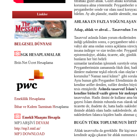
fıtrattaki güzel ahlak. Güzel ahlakı korumak
korumaya alma yöntemidir. Peygamberler onda
peygamberler sende var olanı nasıl koruyaca
bilelim. Ay altı planıdır, madde alemidir, mad
Linkler
AHLAKA EN FAZLA YOĞUNLAŞAN
Adap, ahlak ve ahval… Tasavvufun 3 edeb
Tasavvuf aslında İslam yorum ekollerinden 
indiği şeklinden sonra, o peygambere tabii o
BELGESEL DÜNYASI
vahyi alır ama ondan sonra açıklama süreciy
insana indirger ve size teslim eder. Peygambe
SGK HESAPLAMALAR
epistemolojiye, ahlaka, ticarete, aile, günlü
bunların her biri belirli
Brüt-Net Ücret Hesaplama
uzmanlar tarafından işlenmek suretiyle ortaya
Peygamberimizin zamanında fıkıh ilmi, hadis
ilimlere malzeme teşkil edecek olan olaylar v
korunulur? Namaz nasıl kılınır? gibi sorular 
Aynı bunun gibi Peygamber Efendimizin de va
kendine arifler denilen, sufiler denilen büyü
tesis etmişlerdir.
Aslında tasavvuf İslam’ı
kendine birincil vazife gören bir mektept
tasavvufun. Hadis ilmini de kullanır ama bi
Emeklilik Hesaplama
gayesi İslam dininin ruhunda esas olarak ta
ticarette de, ibadette de, hatta hadis nakle
İhbar ve Kıdem Tazminatı H
esaplama
ilminde ahlaklı olanı hadis nakledenlerle, ah
naklederken falanca kişiden hadis alınmaz çü
Emekli Maaşını Hesapla
BUGÜN TÜRK TOPLUMUNUN İHTİY
MP3 ARŞİVİ
DEVAM
http://mp3.mid.az/
Ahlak tasavvufta da gereklidir. Bir kişi ta
MP3 DOWNLOAD
kendinde açığa çıkaran bir ahlak numunesi 