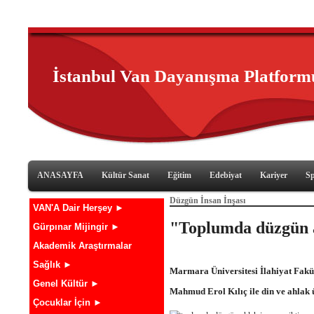
İstanbul Van Dayanışma Platform
ANASAYFA
Kültür Sanat
Eğitim
Edebiyat
Kariyer
S
Düzgün İnsan İnşası
VAN'A Dair Herşey ►
"Toplumda düzgün a
Gürpınar Mijingir ►
Akademik Araştırmalar
Sağlık ►
Marmara Üniversitesi İlahiyat Fakül
Genel Kültür ►
Mahmud Erol Kılıç ile din ve ahlak 
Çocuklar İçin ►