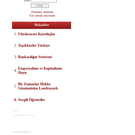
Şifre
Parolamı unuttum
Üye olmak istiyorum
Makaleler
1.
Uluslararası Kuruluşlar
2.
Teşekkürler Türkiye
3.
Bankacılığın Serüveni
E
mperyalizm ve Kapitalizme
4.
Hayır
Bir Zamanlar Mekke
5.
Günümüzün Londrasıydı
6.
Sevgili Öğrenciler
Site
Algoritması open
Poem Dubbing