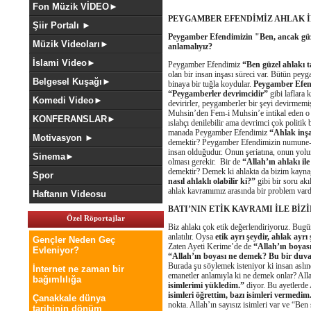
Fon Müzik VİDEO►
PEYGAMBER EFENDİMİZ AHLAK İ
Şiir Portalı ►
Peygamber Efendimizin "Ben, ancak güze
Müzik Videoları►
anlamalıyız?
İslami Video►
Peygamber Efendimiz
“Ben güzel ahlakı 
olan bir insan inşası süreci var. Bütün peyg
Belgesel Kuşağı►
binaya bir tuğla koydular.
Peygamber Efen
“Peygamberler devrimcidir”
gibi laflara
Komedi Video►
devirirler, peygamberler bir şeyi devirme
Muhsin’den Fem-i Muhsin’e intikal eden o sü
KONFERANSLAR►
ıslahçı denilebilir ama devrimci çok politik
manada Peygamber Efendimiz
“Ahlak inşa
Motivasyon ►
demektir? Peygamber Efendimizin numune-i t
insan olduğudur. Onun şeriatına, onun yol
Sinema►
olması gerekir. Bir de
“Allah’ın ahlakı il
demektir? Demek ki ahlakta da bizim kaynağ
Spor
nasıl ahlaklı olabilir ki?”
gibi bir soru akı
ahlak kavramımız arasında bir problem vard
Haftanın Videosu
BATI’NIN ETİK KAVRAMI İLE Bİ
Özel Röportajlar
Biz ahlakı çok etik değerlendiriyoruz. Bugün
anlatılır. Oysa
etik ayrı şeydir, ahlak ayrı
Gençler Neden Geç
Zaten Ayeti Kerime’de de
“Allah’ın boyası
Evleniyor?
“Allah’ın boyası ne demek? Bu bir duvar
Burada şu söylemek isteniyor ki insan aslınd
İnternet ne zaman bir
emanetler anlamıyla ki ne demek onlar? All
bağımlılığa
isimlerimi yükledim.”
diyor. Bu ayetlerde 
isimleri öğrettim, bazı isimleri vermedim
Çanakkale dünya
nokta. Allah’ın sayısız isimleri var ve “Be
tarihinin dönüm