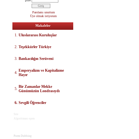
Şifre
Parolamı unuttum
Üye olmak istiyorum
Makaleler
1.
Uluslararası Kuruluşlar
2.
Teşekkürler Türkiye
3.
Bankacılığın Serüveni
E
mperyalizm ve Kapitalizme
4.
Hayır
Bir Zamanlar Mekke
5.
Günümüzün Londrasıydı
6.
Sevgili Öğrenciler
Site
Algoritması open
Poem Dubbing