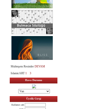
Muhteşem Resimler
DEVAM
IslamicART
1
3
Hava Durumu
Üyelik Girişi
Kullanıcı adı