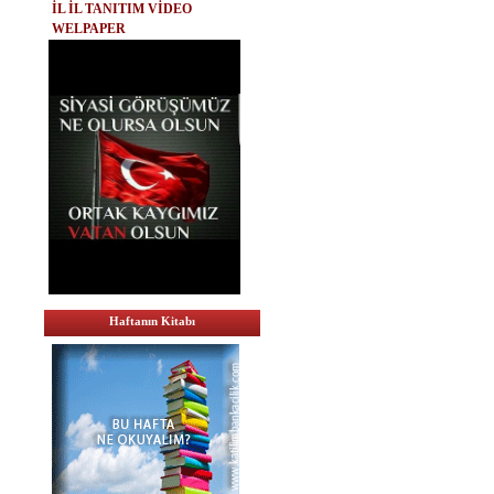
İL İL TANITIM VİDEO
WELPAPER
Haftanın Kitabı