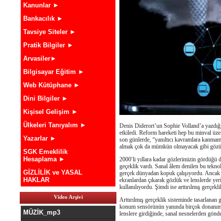
Kanunlar ►
Bankacılık ►
Tavsiye Siteler ►
Pratik Bilgiler ►
Arvasiler►
Bilgisayar Eğitim ►
Web Kütüphane ►
Dini Bilgiler ►
Kişisel Gelişim ►
Ülkeleri Tanıyalım ►
Denis Diderort’un Sophie Volland’a yazdığı
etkiledi. Reform hareketi hep bu minval üzeri
Yazarlar ►
son günlerde, “yanıltıcı kavramlara kanmama
almak çok da mümkün olmayacak gibi gözü
SGK Emeklilik
Hesaplama ►
2000′li yıllara kadar gözlerimizin gördüğü d
geçeklik vardı. Sanal âlem denilen bu teknolo
GİZLİLİK ve YASAL
gerçek dünyadan kopuk çalışıyordu. Ancak art
HAKLAR
ekranlardan çıkarak gözlük ve lenslerde yer
kullanılıyordu. Şimdi ise arttırılmış gerçekl
Video Arşivi
Arttırılmış gerçeklik sisteminde tasarlanan 
konum sensörünün yanında birçok donanımı dah
MÜZİK_mp3
lenslere girdiğinde, sanal nesnelerden gönde