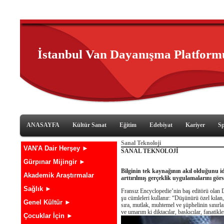
İstanbul Van Dayanışma Platform
ANASAYFA
Kültür Sanat
Eğitim
Edebiyat
Kariyer
S
Sanal Teknoloji
VAN'A Dair Herşey ►
SANAL TEKNOLOJİ
Gürpınar Mijingir ►
Bilginin tek kaynağının akıl olduğunu id
Akademik Araştırmalar
arttırılmış gerçeklik uygulamalarını görs
Sağlık ►
Fransız Encyclopedie’nin baş editörü olan D
şu cümleleri kullanır: “Düşünürü özel kılan
Genel Kültür ►
sıra, mutlak, muhtemel ve şüphelinin sınırla
ve umarım ki diktacılar, baskıcılar, fanatik
Çocuklar İçin ►