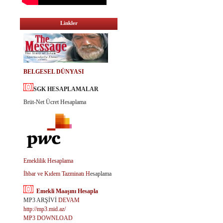
Linkler
BELGESEL DÜNYASI
SGK HESAPLAMALAR
Brüt-Net Ücret Hesaplama
Emeklilik Hesaplama
İhbar ve Kıdem Tazminatı H
esaplama
Emekli Maaşını Hesapla
MP3 ARŞİVİ
DEVAM
http://mp3.mid.az/
MP3 DOWNLOAD