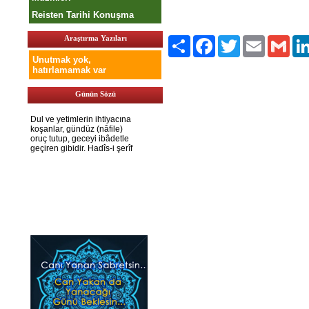
Reisten Tarihi Konuşma
Araştırma Yazıları
Paylaş
Facebook
Twitter
Email
Gmai
Unutmak yok,
hatırlamamak var
Günün Sözü