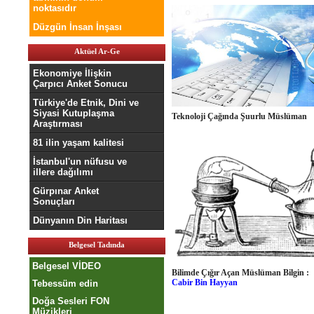
noktasıdır
Düzgün İnsan İnşası
Aktüel Ar-Ge
Ekonomiye İlişkin
Çarpıcı Anket Sonucu
Türkiye'de Etnik, Dini ve
Siyasi Kutuplaşma
Teknoloji Çağında Şuurlu Müslüman
Araştırması
81 ilin yaşam kalitesi
İstanbul'un nüfusu ve
illere dağılımı
Gürpınar Anket
Sonuçları
Dünyanın Din Haritası
Belgesel Tadında
Belgesel VİDEO
Bilimde Çığır Açan Müslüman Bilgin :
Cabir Bin Hayyan
Tebessüm edin
Doğa Sesleri FON
Müzikleri