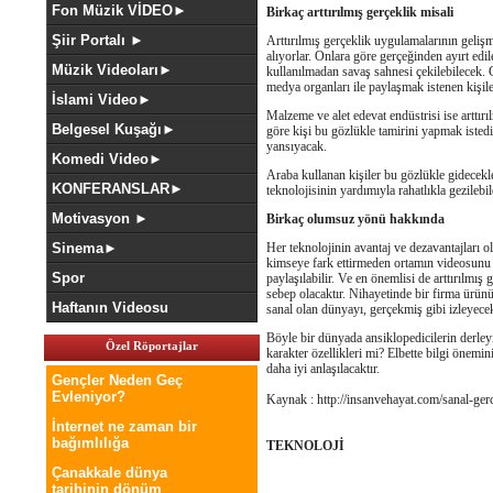
Fon Müzik VİDEO►
Birkaç arttırılmış gerçeklik misali
Şiir Portalı ►
Arttırılmış gerçeklik uygulamalarının gelişm
alıyorlar. Onlara göre gerçeğinden ayırt edi
Müzik Videoları►
kullanılmadan savaş sahnesi çekilebilecek.
medya organları ile paylaşmak istenen kişi
İslami Video►
Malzeme ve alet edevat endüstrisi ise arttırı
Belgesel Kuşağı►
göre kişi bu gözlükle tamirini yapmak isted
yansıyacak.
Komedi Video►
Araba kullanan kişiler bu gözlükle gidecekler
KONFERANSLAR►
teknolojisinin yardımıyla rahatlıkla gezilebi
Motivasyon ►
Birkaç olumsuz yönü hakkında
Sinema►
Her teknolojinin avantaj ve dezavantajları ol
kimseye fark ettirmeden ortamın videosunu ve
Spor
paylaşılabilir. Ve en önemlisi de arttırılmı
sebep olacaktır. Nihayetinde bir firma ürün
Haftanın Videosu
sanal olan dünyayı, gerçekmiş gibi izleyecek
Böyle bir dünyada ansiklopedicilerin derleyi
Özel Röportajlar
karakter özellikleri mi? Elbette bilgi önemi
daha iyi anlaşılacaktır.
Gençler Neden Geç
Evleniyor?
Kaynak : http://insanvehayat.com/sanal-gerc
İnternet ne zaman bir
bağımlılığa
TEKNOLOJİ
Çanakkale dünya
tarihinin dönüm