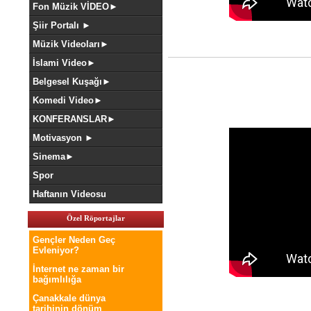
Fon Müzik VİDEO►
Şiir Portalı ►
Müzik Videoları►
İslami Video►
Belgesel Kuşağı►
Komedi Video►
KONFERANSLAR►
Motivasyon ►
Sinema►
Spor
Haftanın Videosu
Özel Röportajlar
Gençler Neden Geç
Evleniyor?
İnternet ne zaman bir
bağımlılığa
Çanakkale dünya
tarihinin dönüm