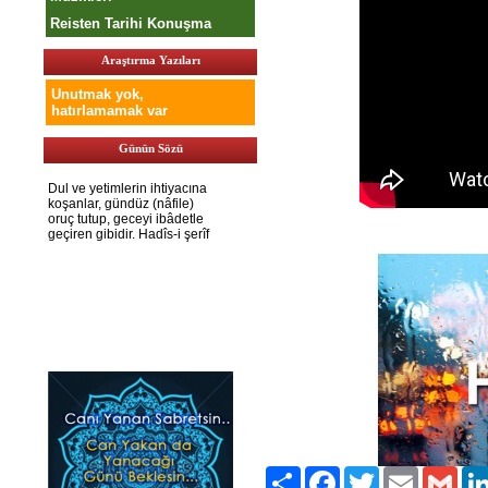
Reisten Tarihi Konuşma
Araştırma Yazıları
Unutmak yok,
hatırlamamak var
Günün Sözü
Paylaş
Facebook
Twitter
Email
Gmai