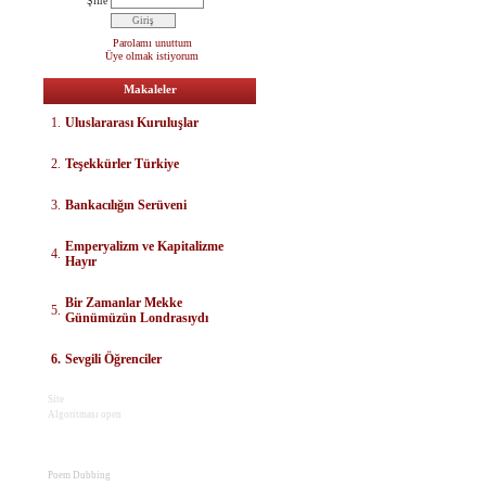
Şifre
Parolamı unuttum
Üye olmak istiyorum
Makaleler
1.
Uluslararası Kuruluşlar
2.
Teşekkürler Türkiye
3.
Bankacılığın Serüveni
E
mperyalizm ve Kapitalizme
4.
Hayır
Bir Zamanlar Mekke
5.
Günümüzün Londrasıydı
6.
Sevgili Öğrenciler
Site
Algoritması open
Poem Dubbing