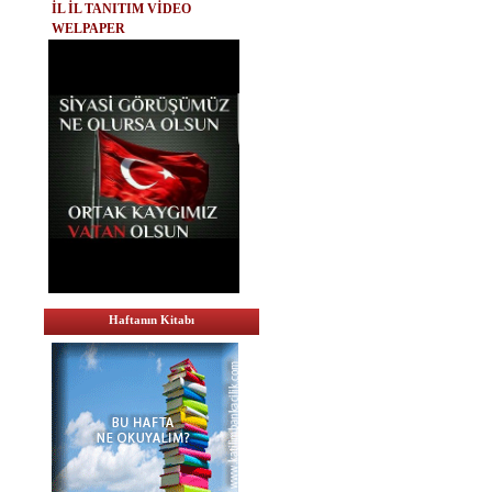
İL İL TANITIM VİDEO
WELPAPER
Haftanın Kitabı