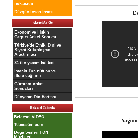
noktasıdır
Düzgün İnsan İnşası
D
Aktüel Ar-Ge
Ekonomiye İlişkin
Çarpıcı Anket Sonucu
Türkiye'de Etnik, Dini ve
Siyasi Kutuplaşma
Araştırması
81 ilin yaşam kalitesi
İstanbul'un nüfusu ve
illere dağılımı
Gürpınar Anket
Sonuçları
Dünyanın Din Haritası
Belgesel Tadında
Belgesel VİDEO
Yağmur
Tebessüm edin
Doğa Sesleri FON
Müzikleri