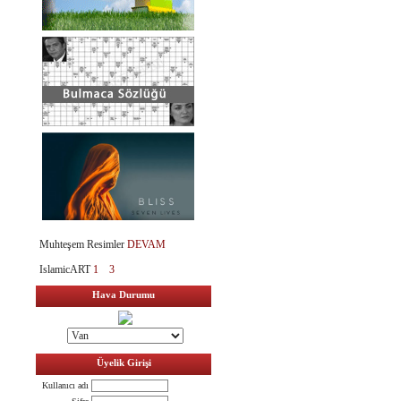
Muhteşem Resimler
DEVAM
IslamicART
1
3
Hava Durumu
Üyelik Girişi
Kullanıcı adı