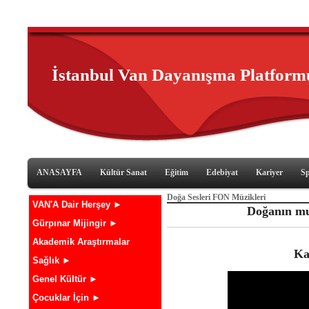
İstanbul Van Dayanışma Platform
ANASAYFA
Kültür Sanat
Eğitim
Edebiyat
Kariyer
S
Doğa Sesleri FON Müzikleri
VAN'A Dair Herşey ►
Doğanın mu
Gürpınar Mijingir ►
Akademik Araştırmalar
Ka
Sağlık ►
Genel Kültür ►
Çocuklar İçin ►