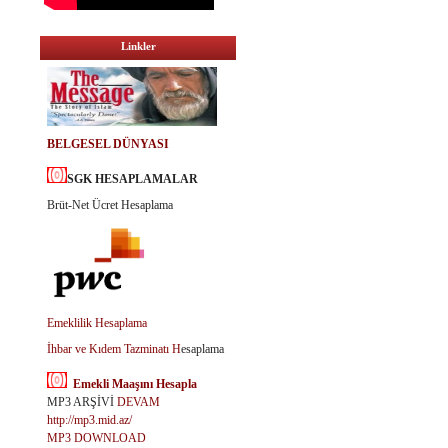
Linkler
BELGESEL DÜNYASI
SGK HESAPLAMALAR
Brüt-Net Ücret Hesaplama
Emeklilik Hesaplama
İhbar ve Kıdem Tazminatı H
esaplama
Emekli Maaşını Hesapla
MP3 ARŞİVİ
DEVAM
http://mp3.mid.az/
MP3 DOWNLOAD