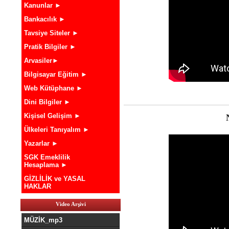
Kanunlar ►
Bankacılık ►
Tavsiye Siteler ►
Pratik Bilgiler ►
Arvasiler►
Bilgisayar Eğitim ►
Web Kütüphane ►
Dini Bilgiler ►
Kişisel Gelişim ►
Ülkeleri Tanıyalım ►
Yazarlar ►
SGK Emeklilik
Hesaplama ►
GİZLİLİK ve YASAL
HAKLAR
Video Arşivi
MÜZİK_mp3