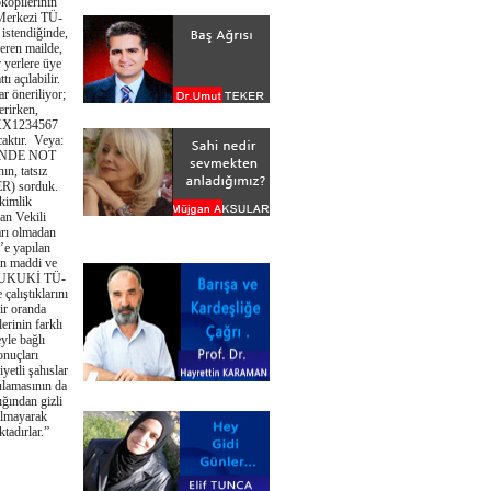
okopilerinin
ı Merkezi TÜ-
 istendiğinde,
çeren mailde,
 yerlere üye
tı açılabilir.
öneriliyor;
erirken,
X1234567
ktır. Veya:
İNDE NOT
, tatsız
ER) sorduk.
 kimlik
an Vekili
arı olmadan
’e yapılan
an maddi ve
 HUKUKİ TÜ-
alıştıklarını
ir oranda
inin farklı
eyle bağlı
onuçları
yetli şahıslar
ulamasının da
ğından gizli
 olmayarak
tadırlar.”