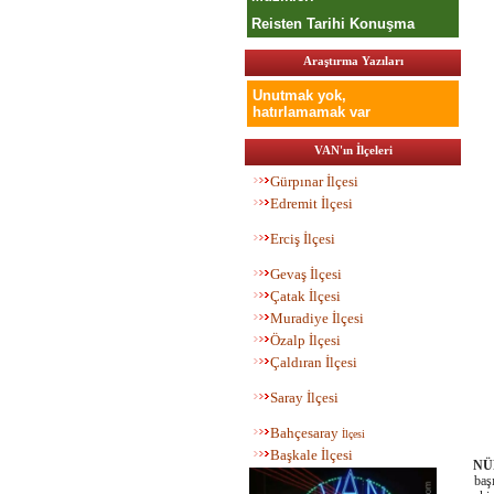
Reisten Tarihi Konuşma
Araştırma Yazıları
Unutmak yok,
hatırlamamak var
VAN'ın İlçeleri
Gürpınar İlçesi
Edremit İlçesi
Erciş İlçesi
Gevaş İlçesi
Çatak İlçesi
Muradiye İlçesi
Özalp İlçesi
Çaldıran İlçesi
Saray İlçesi
Bahç
esaray
İlçesi
Başkale İlçesi
NÜ
başı