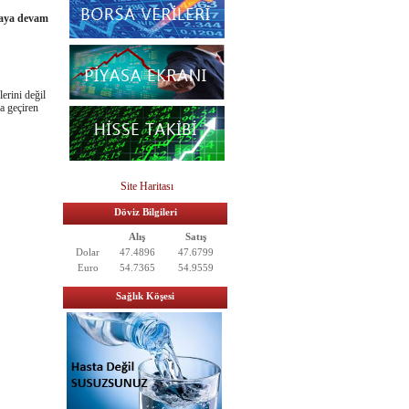
maya devam
erini değil
a geçiren
Site Haritası
Döviz Bilgileri
Alış
Satış
Dolar
47.4896
47.6799
Euro
54.7365
54.9559
Sağlık Köşesi