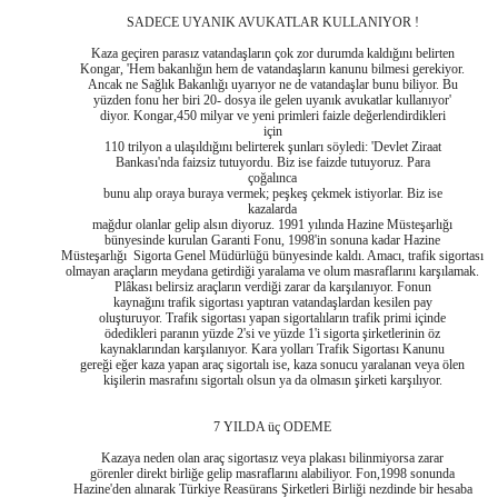
SADECE UYANIK AVUKATLAR KULLANIYOR !
Kaza geçiren parasız vatandaşların çok zor durumda kaldığını belirten
Kongar, 'Hem bakanlığın hem de vatandaşların kanunu bilmesi gerekiyor.
Ancak ne Sağlık Bakanlığı uyarıyor ne de vatandaşlar bunu biliyor. Bu
yüzden fonu her biri 20- dosya ile gelen uyanık avukatlar kullanıyor'
diyor. Kongar,450 milyar ve yeni primleri faizle değerlendirdikleri
için
110 trilyon a ulaşıldığını belirterek şunları söyledi: 'Devlet Ziraat
Bankası'nda faizsiz tutuyordu. Biz ise faizde tutuyoruz. Para
çoğalınca
bunu alıp oraya buraya vermek; peşkeş çekmek istiyorlar. Biz ise
kazalarda
mağdur olanlar gelip alsın diyoruz. 1991 yılında Hazine Müsteşarlığı
bünyesinde kurulan Garanti Fonu, 1998'in sonuna kadar Hazine
Müsteşarlığı Sigorta Genel Müdürlüğü bünyesinde kaldı. Amacı, trafik sigortası
olmayan araçların meydana getirdiği yaralama ve olum masraflarını karşılamak.
Plâkası belirsiz araçların verdiği zarar da karşılanıyor. Fonun
kaynağını trafik sigortası yaptıran vatandaşlardan kesilen pay
oluşturuyor. Trafik sigortası yapan sigortalıların trafik primi içinde
ödedikleri paranın yüzde 2'si ve yüzde 1'i sigorta şirketlerinin öz
kaynaklarından karşılanıyor. Kara yolları Trafik Sigortası Kanunu
gereği eğer kaza yapan araç sigortalı ise, kaza sonucu yaralanan veya ölen
kişilerin masrafını sigortalı olsun ya da olmasın şirketi karşılıyor.
7 YILDA üç ODEME
Kazaya neden olan araç sigortasız veya plakası bilinmiyorsa zarar
görenler direkt birliğe gelip masraflarını alabiliyor. Fon,1998 sonunda
Hazine'den alınarak Türkiye Reasürans Şirketleri Birliği nezdinde bir hesaba