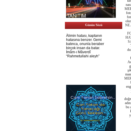
ki
nas
MER’
fot
fot
olun
Günün Sözü
NE 
F
HAT
S
du
Av
g
şi
man
MER 
eng
doğm
adın
bu 
y