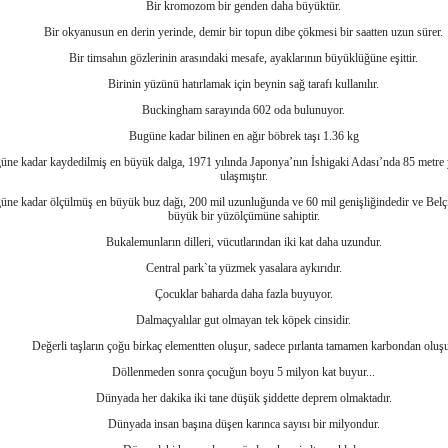
Bir kromozom bir genden daha büyüktür.
Bir okyanusun en derin yerinde, demir bir topun dibe çökmesi bir saatten uzun sürer.
Bir timsahın gözlerinin arasındaki mesafe, ayaklarının büyüklüğüne eşittir.
Birinin yüzünü hatırlamak için beynin sağ tarafı kullanılır.
Buckingham sarayında 602 oda bulunuyor.
Bugüne kadar bilinen en ağır böbrek taşı 1.36 kg
üne kadar kaydedilmiş en büyük dalga, 1971 yılında Japonya’nın İshigaki Adası’nda 85 metre 
ulaşmıştır.
üne kadar ölçülmüş en büyük buz dağı, 200 mil uzunluğunda ve 60 mil genişliğindedir ve Belç
büyük bir yüzölçümüne sahiptir.
Bukalemunların dilleri, vücutlarından iki kat daha uzundur.
Central park`ta yüzmek yasalara aykırıdır.
Çocuklar baharda daha fazla buyuyor.
Dalmaçyalılar gut olmayan tek köpek cinsidir.
Değerli taşların çoğu birkaç elementten oluşur, sadece pırlanta tamamen karbondan oluşu
Döllenmeden sonra çocuğun boyu 5 milyon kat buyur...
Dünyada her dakika iki tane düşük şiddette deprem olmaktadır.
Dünyada insan başına düşen karınca sayısı bir milyondur.