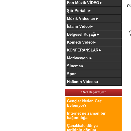
Fon Müzik VİDEO►
Ok
Şiir Portalı ►
Müzik Videoları►
İslami Video►
ge
Belgesel Kuşağı►
Komedi Video►
KONFERANSLAR►
Motivasyon ►
Sinema►
Spor
Haftanın Videosu
Özel Röportajlar
Gençler Neden Geç
Evleniyor?
İnternet ne zaman bir
bağımlılığa
Çanakkale dünya
tarihinin dönüm