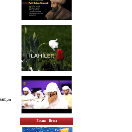
örülüyor
Finans - Borsa