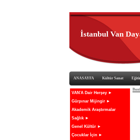
İstanbul Van Da
ANASAYFA
Kültür Sanat
Eğit
Bunl
VAN'A Dair Herşey ►
Gürpınar Mijingir ►
Akademik Araştırmalar
Sağlık ►
Genel Kültür ►
Çocuklar İçin ►