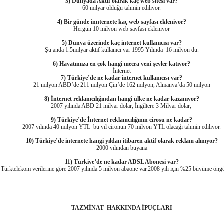
3) Dünyada Aktif olarak kaç web sitesi var?
60 milyar olduğu tahmin ediliyor.
4) Bir günde innternete kaç web sayfası ekleniyor?
Hergün 10 milyon web sayfası ekleniyor
5) Dünya üzerinde kaç internet kullanıcısı var?
Şu anda 1.5milyar aktif kullanıcı var 1995 Yılında 16 milyon du.
6) Hayatımıza en çok hangi mecra yeni şeyler katıyor?
İnternet
7) Türkiye’de ne kadar internet kullanıcısı var?
21 milyon ABD’de 211 milyon Çin’de 162 milyon, Almanya’da 50 milyon
8) İnternet reklamcılığından hangi ülke ne kadar kazanıyor?
2007 yılında ABD 21 milyar dolar, İngiltere 3 Milyar dolar,
9) Türkiye’de İnternet reklamcılığının cirosu ne kadar?
2007 yılında 40 milyon YTL bu yıl cironun 70 milyon YTL olacağı tahmin ediliyor.
10) Türkiye’de internete hangi yıldan itibaren aktif olarak reklam alınıyor?
2000 yılından buyana
11) Türkiye’de ne kadar ADSL Abonesi var?
Türktelekom verilerine göre 2007 yılında 5 milyon abaone var.2008 yılı için %25 büyüme öng
TAZMİNAT
HAKKINDA İPUÇLARI