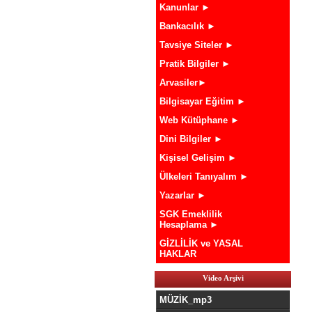
Kanunlar ►
Bankacılık ►
Tavsiye Siteler ►
Pratik Bilgiler ►
Arvasiler►
Bilgisayar Eğitim ►
Web Kütüphane ►
Dini Bilgiler ►
Kişisel Gelişim ►
Ülkeleri Tanıyalım ►
Yazarlar ►
SGK Emeklilik
Hesaplama ►
GİZLİLİK ve YASAL
HAKLAR
Video Arşivi
MÜZİK_mp3