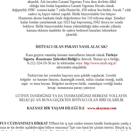
aktarıldı. Adı önceden Garanti Sigortası Fonu iken devletin dâhil
olduğu tüm fonlar kapatılınca Garanti Sigortası Hesabı olarak
değiştirildi.1998 ' sonuna kadar 7 yılda Hazine'de, 450 milyar lira birikti. Ancak 7 yıld
sadece üç kişiye ödeme yapıldı. Birlik bünyesindeki fon bütçesi
Hazinenin aksine bankada faizle değerlenince fon 110 trilyona ulaştı. Şimdiye
kadar fondan yararlanmak için 1623 kişi başvurmuş,1042 dosya ise sırada
bekliyor. Birlik bünyesindeki fonun yükümlülüğü daha sonraki yıllarda
kanuna eklenen maddeler ile sadece bedensel hasarları ödemekten
çıkarıldı.
İHTİYACI OLAN PARAYI NASIL ALACAK?
Kaza geçiren vatandaş hastane masraflarını faturalı olarak
Türkiye
Sigorta Reasürans Şirketleri Birliği
'ne iletecek. Bunun içi n birliğe,
0-212-324-19-50 no' lu telefondan veya
http://www.tsrsb.org.tr/
adresinden ulaşılabilir.
Türkiye'nin her yerinden başvuru aynı şekilde yapılacak. Gerekli
belgeler ise hastane faturası, ikametgâh senedi, nüfus cüzdan örneği, trafik
zaptı ve imza beyanı. Belgeleri inceleyen birlik, vatandaşın verdiği banka
hesap numarasına parayı yatırıyor.
LÜTFEN TANIDIĞINIZ YA DA TANIMADIĞINIZ HERKESE YOLLAYIN.
BELKİ ŞU AN BUNA GEÇEKTEN İHTİYACI OLAN BİRİ OLABİLİR.
KAZASIZ BİR YAŞAM DİLEĞİ İLE
www.akaymaz.com
FUS CÜZDANINIZA DİKKAT
!!!
Basit bir iş için sizden istenen kimlik fotokopiniz yanlış e
nıza ne tür dertler açılabileceğini biliyor musunuz? İşte size basit bir çözüm önerisi: Birçok iş iç