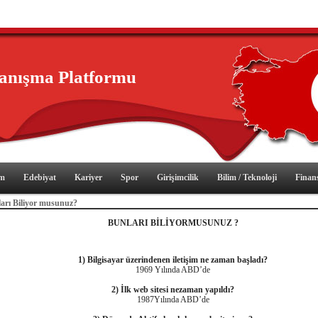
yanışma Platformu
im
Edebiyat
Kariyer
Spor
Girişimcilik
Bilim / Teknoloji
Finan
arı Biliyor musunuz?
BUNLARI BİLİYORMUSUNUZ ?
1) Bilgisayar üzerindenen iletişim ne zaman başladı?
1969 Yılında ABD’de
2) İlk web sitesi nezaman yapıldı?
1987Yılında ABD’de