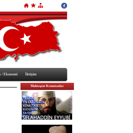
s / Ekonomi
İletişim
Muhteşem Komutanlar