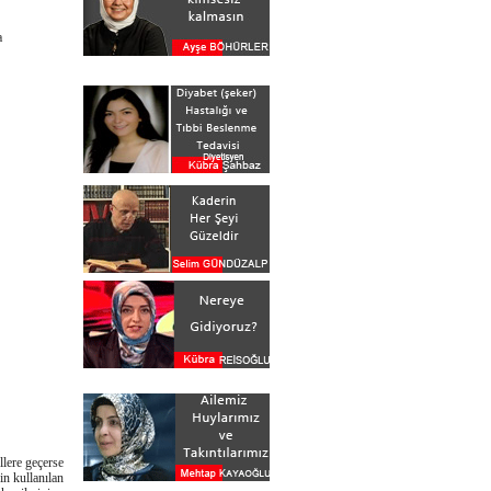
a
llere geçerse
in kullanılan