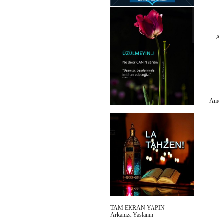
A
Amer
TAM EKRAN YAPIN
Arkanıza Yaslanın