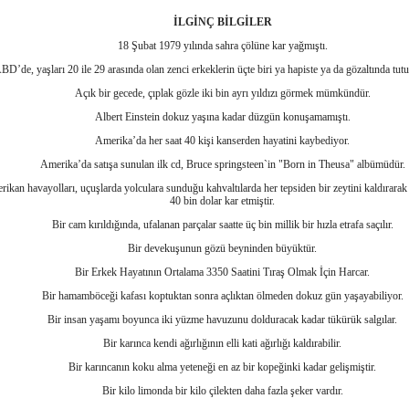
İLGİNÇ
BİLGİLER
18 Şubat 1979 yılında sahra çölüne kar yağmıştı.
BD’de, yaşları 20 ile 29 arasında olan zenci erkeklerin üçte biri ya hapiste ya da gözaltında tut
Açık bir gecede, çıplak gözle iki bin ayrı yıldızı görmek mümkündür.
Albert Einstein dokuz yaşına kadar düzgün konuşamamıştı.
Amerika’da her saat 40 kişi kanserden hayatini kaybediyor.
Amerika’da satışa sunulan ilk cd, Bruce springsteen`in "Born in Theusa" albümüdür.
ikan havayolları, uçuşlarda yolculara sunduğu kahvaltılarda her tepsiden bir zeytini kaldırarak
40 bin dolar kar etmiştir.
Bir cam kırıldığında, ufalanan parçalar saatte üç bin millik bir hızla etrafa saçılır.
Bir devekuşunun gözü beyninden büyüktür.
Bir Erkek Hayatının Ortalama 3350 Saatini Tıraş Olmak İçin Harcar.
Bir hamamböceği kafası koptuktan sonra açlıktan ölmeden dokuz gün yaşayabiliyor.
Bir insan yaşamı boyunca iki yüzme havuzunu dolduracak kadar tükürük salgılar.
Bir karınca kendi ağırlığının elli kati ağırlığı kaldırabilir.
Bir karıncanın koku alma yeteneği en az bir kopeğinki kadar gelişmiştir.
Bir kilo limonda bir kilo çilekten daha fazla şeker vardır.