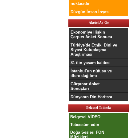
noktasıdır
Düzgün İnsan İnşası
Aktüel Ar-Ge
Ekonomiye İlişkin
Çarpıcı Anket Sonucu
Türkiye'de Etnik, Dini ve
Siyasi Kutuplaşma
Araştırması
81 ilin yaşam kalitesi
İstanbul'un nüfusu ve
illere dağılımı
Gürpınar Anket
Sonuçları
Dünyanın Din Haritası
Belgesel Tadında
Belgesel VİDEO
Tebessüm edin
Doğa Sesleri FON
Müzikleri