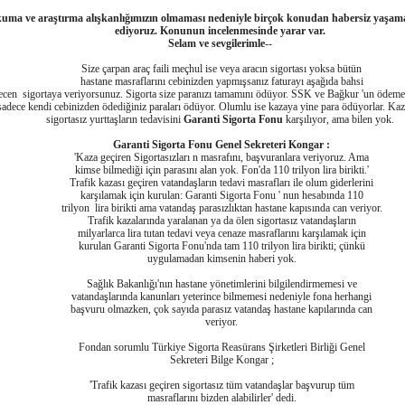
uma ve araştırma alışkanlığımızın olmaması nedeniyle birçok konudan habersiz yaşa
ediyoruz. Konunun incelenmesinde yarar var.
Selam ve sevgilerimle
--
Size çarpan araç faili meçhul ise veya aracın sigortası yoksa bütün
hastane masraflarını cebinizden yapmışsanız faturayı aşağıda bahsi
cen sigortaya veriyorsunuz. Sigorta size paranızı tamamını ödüyor. SSK ve Bağkur 'un ödemel
sadece kendi cebinizden ödediğiniz paraları ödüyor. Olumlu ise kazaya yine para ödüyorlar. Kaz
sigortasız yurttaşların tedavisini
Garanti Sigorta Fonu
karşılıyor, ama bilen yok.
Garanti Sigorta Fonu Genel Sekreteri Kongar :
'Kaza geçiren Sigortasızları n masrafını, başvuranlara veriyoruz. Ama
kimse bilmediği için parasını alan yok. Fon'da 110 trilyon lira birikti.'
Trafik kazası geçiren vatandaşların tedavi masrafları ile olum giderlerini
karşılamak için kurulan: Garanti Sigorta Fonu ' nun hesabında 110
trilyon lira birikti ama vatandaş parasızlıktan hastane kapısında can veriyor.
Trafik kazalarında yaralanan ya da ölen sigortasız vatandaşların
milyarlarca lira tutan tedavi veya cenaze masraflarını karşılamak için
kurulan Garanti Sigorta Fonu'nda tam 110 trilyon lira birikti; çünkü
uygulamadan kimsenin haberi yok.
Sağlık Bakanlığı'nın hastane yönetimlerini bilgilendirmemesi ve
vatandaşlarında kanunları yeterince bilmemesi nedeniyle fona herhangi
başvuru olmazken, çok sayıda parasız vatandaş hastane kapılarında can
veriyor.
Fondan sorumlu Türkiye Sigorta Reasürans Şirketleri Birliği Genel
Sekreteri Bilge Kongar ;
'Trafik kazası geçiren sigortasız tüm vatandaşlar başvurup tüm
masraflarını bizden alabilirler' dedi.