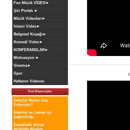
Fon Müzik VİDEO►
Şiir Portalı ►
Müzik Videoları►
İslami Video►
Belgesel Kuşağı►
Komedi Video►
KONFERANSLAR►
Motivasyon ►
Sinema►
Spor
E
Haftanın Videosu
Özel Röportajlar
Gençler Neden Geç
Evleniyor?
İnternet ne zaman bir
bağımlılığa
Çanakkale dünya
tarihinin dönüm