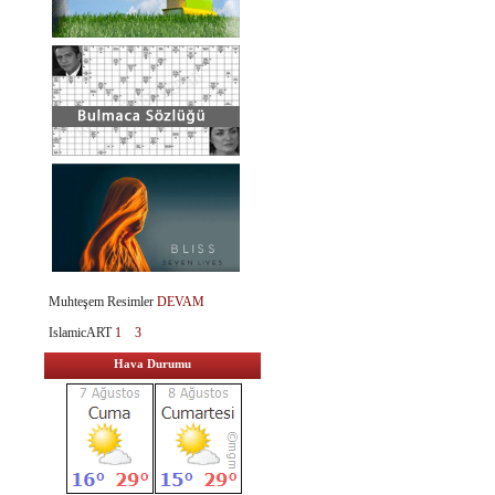
Muhteşem Resimler
DEVAM
IslamicART
1
3
Hava Durumu