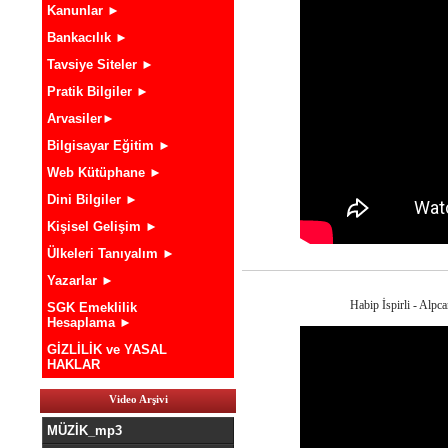
Kanunlar ►
Bankacılık ►
Tavsiye Siteler ►
Pratik Bilgiler ►
Arvasiler►
Bilgisayar Eğitim ►
Web Kütüphane ►
Dini Bilgiler ►
Kişisel Gelişim ►
Ülkeleri Tanıyalım ►
Yazarlar ►
Habip İspirli - Alpc
SGK Emeklilik
Hesaplama ►
GİZLİLİK ve YASAL
HAKLAR
Video Arşivi
MÜZİK_mp3