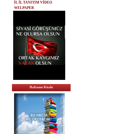
İL İL TANITIM VİDEO
WELPAPER
Haftanın Kitabı