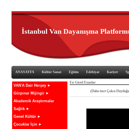
İstanbul Van Dayanışma Platform
ANASAYFA
Kültür Sanat
Eğitim
Edebiyat
Kariyer
S
En Güzel Ezanlar
VAN'A Dair Herşey ►
(Daha önce Çokca Duyduğun
Gürpınar Mijingir ►
Akademik Araştırmalar
Sağlık ►
Genel Kültür ►
Çocuklar İçin ►