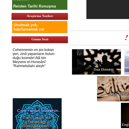
Reisten Tarihi Konuşma
Araştırma Yazıları
Unutmak yok,
hatırlamamak var
Günün Sözü