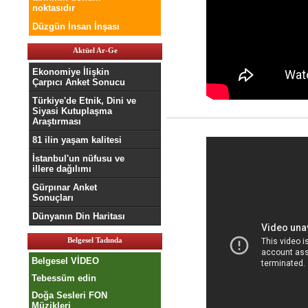
noktasıdır
Düzgün İnsan İnşası
Aktüel Ar-Ge
Ekonomiye İlişkin
Çarpıcı Anket Sonucu
Türkiye'de Etnik, Dini ve
Siyasi Kutuplaşma
Araştırması
81 ilin yaşam kalitesi
İstanbul'un nüfusu ve
illere dağılımı
Gürpınar Anket
Sonuçları
Dünyanın Din Haritası
Belgesel Tadında
Belgesel VİDEO
Tebessüm edin
Doğa Sesleri FON
Müzikleri