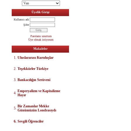
Üyelik Girişi
Kullanıcı adı
Şifre
Parolamı unuttum
Üye olmak istiyorum
Makaleler
1.
Uluslararası Kuruluşlar
2.
Teşekkürler Türkiye
3.
Bankacılığın Serüveni
E
mperyalizm ve Kapitalizme
4.
Hayır
Bir Zamanlar Mekke
5.
Günümüzün Londrasıydı
6.
Sevgili Öğrenciler