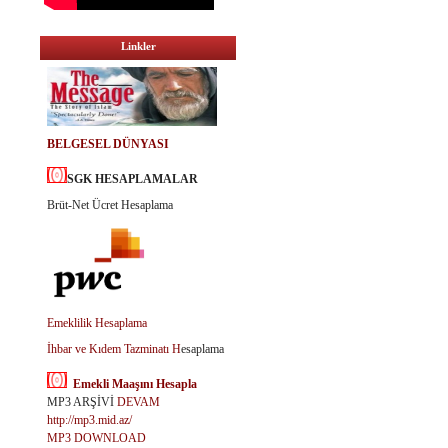
Linkler
BELGESEL DÜNYASI
SGK HESAPLAMALAR
Brüt-Net Ücret Hesaplama
Emeklilik Hesaplama
İhbar ve Kıdem Tazminatı H
esaplama
Emekli Maaşını Hesapla
MP3 ARŞİVİ
DEVAM
http://mp3.mid.az/
MP3 DOWNLOAD