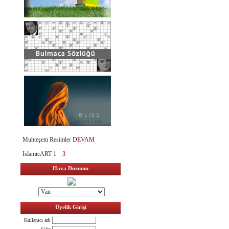
Muhteşem Resimler
DEVAM
IslamicART
1
3
Hava Durumu
Üyelik Girişi
Kullanıcı adı