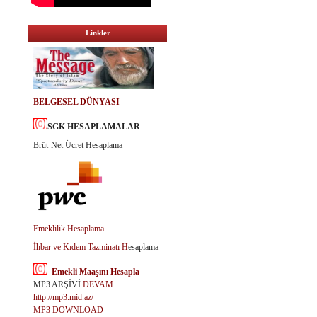
Linkler
BELGESEL DÜNYASI
SGK HESAPLAMALAR
Brüt-Net Ücret Hesaplama
Emeklilik Hesaplama
İhbar ve Kıdem Tazminatı H
esaplama
Emekli Maaşını Hesapla
MP3 ARŞİVİ
DEVAM
http://mp3.mid.az/
MP3 DOWNLOAD