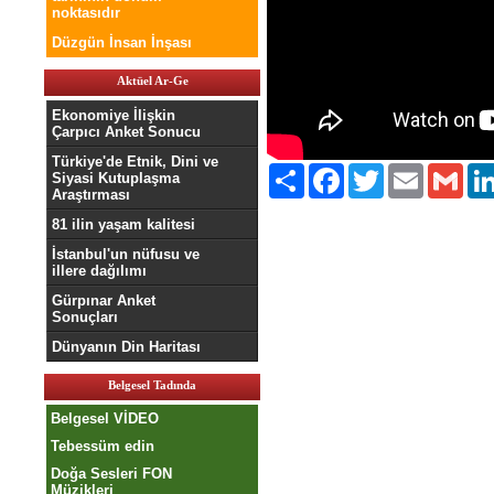
noktasıdır
Düzgün İnsan İnşası
Aktüel Ar-Ge
Ekonomiye İlişkin
Çarpıcı Anket Sonucu
Türkiye'de Etnik, Dini ve
Paylaş
Facebook
Twitter
Email
Gmai
Siyasi Kutuplaşma
Araştırması
81 ilin yaşam kalitesi
İstanbul'un nüfusu ve
illere dağılımı
Gürpınar Anket
Sonuçları
Dünyanın Din Haritası
Belgesel Tadında
Belgesel VİDEO
Tebessüm edin
Doğa Sesleri FON
Müzikleri