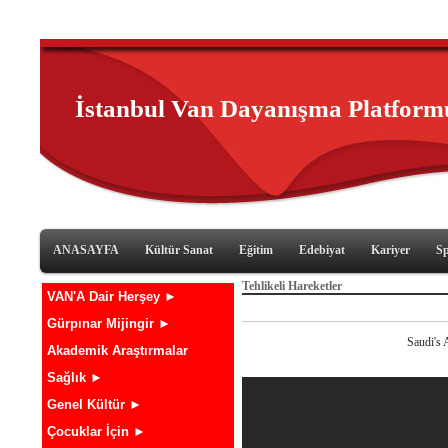
İstanbul Van Dayanışma Platform
ANASAYFA
Kültür Sanat
Eğitim
Edebiyat
Kariyer
S
Tehlikeli Hareketler
VAN'A Dair Herşey ►
Gürpınar Mijingir ►
Saudi's 
Akademik Araştırmalar
Sağlık ►
Genel Kültür ►
Çocuklar İçin ►