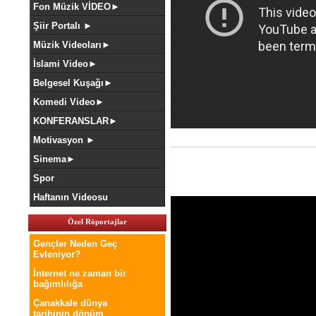
Fon Müzik VİDEO►
Şiir Portalı ►
Müzik Videoları►
İslami Video►
Belgesel Kuşağı►
Komedi Video►
KONFERANSLAR►
Motivasyon ►
Sinema►
Spor
Haftanın Videosu
Özel Röportajlar
Gençler Neden Geç
Evleniyor?
İnternet ne zaman bir
bağımlılığa
Çanakkale dünya
tarihinin dönüm