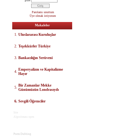
Şifre
Parolamı unuttum
Üye olmak istiyorum
Makaleler
1.
Uluslararası Kuruluşlar
2.
Teşekkürler Türkiye
3.
Bankacılığın Serüveni
E
mperyalizm ve Kapitalizme
4.
Hayır
Bir Zamanlar Mekke
5.
Günümüzün Londrasıydı
6.
Sevgili Öğrenciler
Site
Algoritması open
Poem Dubbing