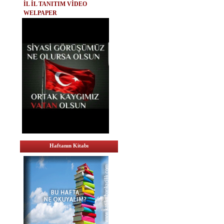
İL İL TANITIM VİDEO
WELPAPER
Haftanın Kitabı