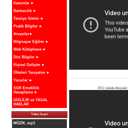
Kanunlar ►
Bankacılık ►
Tavsiye Siteler ►
Pratik Bilgiler ►
Arvasiler►
Bilgisayar Eğitim ►
Web Kütüphane ►
Dini Bilgiler ►
Kişisel Gelişim ►
Ülkeleri Tanıyalım ►
Yazarlar ►
SGK Emeklilik
2012 yılında dünyada y
Hesaplama ►
GİZLİLİK ve YASAL
HAKLAR
Video Arşivi
MÜZİK_mp3