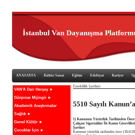
İstanbul Van Dayanışma Platform
ANASAYFA
Kültür Sanat
Eğitim
Edebiyat
Kariyer
S
Emeklilik Şartları
VAN'A Dair Herşey ►
Gürpınar Mijingir ►
5510 Sayılı Kanun’a
Akademik Araştırmalar
Sağlık ►
1) Kanunun Yürürlük Tarihinden Önce
Genel Kültür ►
Çalışan Sigortalılar İle Kamu Görevlile
Şartları
Çocuklar İçin ►
Kanunun yürürlük tarihinden önce (30/4/2008