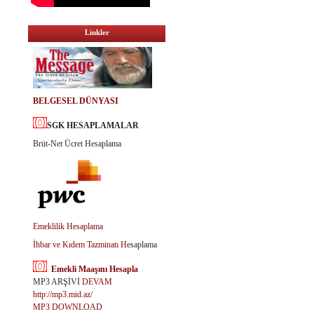
Linkler
BELGESEL DÜNYASI
SGK HESAPLAMALAR
Brüt-Net Ücret Hesaplama
Emeklilik Hesaplama
İhbar ve Kıdem Tazminatı H
esaplama
Emekli Maaşını Hesapla
MP3 ARŞİVİ
DEVAM
http://mp3.mid.az/
MP3 DOWNLOAD