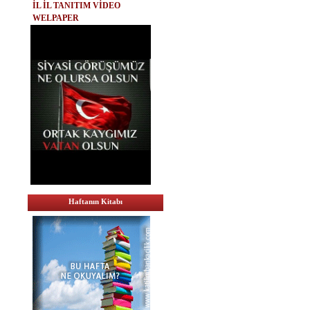
İL İL TANITIM VİDEO
WELPAPER
Haftanın Kitabı