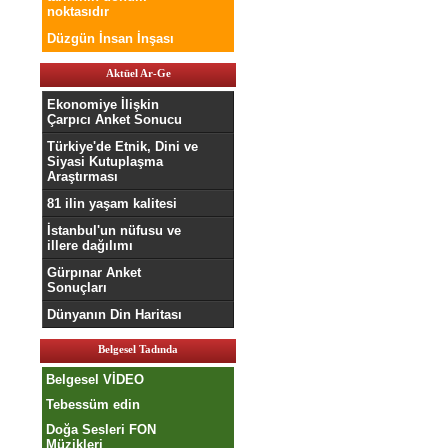
noktasıdır
Düzgün İnsan İnşası
Aktüel Ar-Ge
Ekonomiye İlişkin
Çarpıcı Anket Sonucu
Türkiye'de Etnik, Dini ve
Siyasi Kutuplaşma
Araştırması
81 ilin yaşam kalitesi
İstanbul'un nüfusu ve
illere dağılımı
Gürpınar Anket
Sonuçları
Dünyanın Din Haritası
Belgesel Tadında
Belgesel VİDEO
Tebessüm edin
Doğa Sesleri FON
Müzikleri