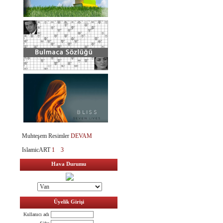
Muhteşem Resimler
DEVAM
IslamicART
1
3
Hava Durumu
Üyelik Girişi
Kullanıcı adı