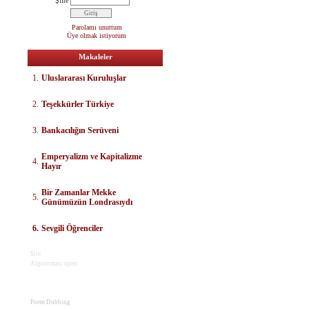
Şifre
Parolamı unuttum
Üye olmak istiyorum
Makaleler
1.
Uluslararası Kuruluşlar
2.
Teşekkürler Türkiye
3.
Bankacılığın Serüveni
E
mperyalizm ve Kapitalizme
4.
Hayır
Bir Zamanlar Mekke
5.
Günümüzün Londrasıydı
6.
Sevgili Öğrenciler
Site
Algoritması open
Poem Dubbing