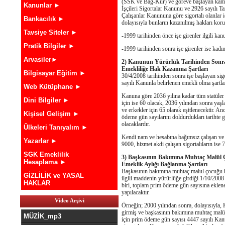
(SSK ve Bağ-Kur) ve göreve başlayan kamu g
Kanunlar ►
İşçileri Sigortalar Kanunu ve 2926 sayılı 
Çalışanlar Kanununa göre sigortalı olanlar i
Bankacılık ►
dolayısıyla bunların kazanılmış hakları kor
Tavsiye Siteler ►
-1999 tarihinden önce işe girenler ilgili kan
Pratik Bilgiler ►
-1999 tarihinden sonra işe girenler ise kadın
Arvasiler►
2) Kanunun Yürürlük Tarihinden Sonra İ
Emekliliğe Hak Kazanma Şartları
Bilgisayar Eğitim ►
30/4/2008 tarihinden sonra işe başlayan sigo
sayılı Kanunla belirlenen emekli olma şartlar
Web Kütüphane ►
Kanuna göre 2036 yılına kadar tüm statüler i
Dini Bilgiler ►
için ise 60 olacak, 2036 yılından sonra yaşlar
ve erkekler için 65 olarak eşitlenecektir. 
Kişisel Gelişim ►
ödeme gün sayılarını doldurdukları tarihte g
olacaklardır.
Ülkeleri Tanıyalım ►
Kendi nam ve hesabına bağımsız çalışan ve k
Yazarlar ►
9000, hizmet akdi çalışan sigortalıların ise 
SGK Emeklilik
3) Başkasının Bakımına Muhtaç Malül Ç
Hesaplama ►
Emeklik Aylığı Bağlanma Şartları
Başkasının bakımına muhtaç malul çocuğu bul
GİZLİLİK ve YASAL
ilgili maddenin yürürlüğe girdiği 1/10/2008
HAKLAR
biri, toplam prim ödeme gün sayısına eklen
yapılacaktır.
Video Arşivi
Örneğin; 2000 yılından sonra, dolayısıyla,
girmiş ve başkasının bakımına muhtaç malül
MÜZİK_mp3
için prim ödeme gün sayısı 4447 sayılı Kan