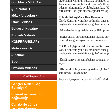
sigortalının Kanunun yürürlük tarihinden 
Fon Müzik VİDEO►
Kanunun yürürlük tarihinden sonra 5000 g
ödemesi durumunda aylık bağlanacaktır. (K
Şiir Portalı ►
biri olarak 1000 gün ekleneceğinden ve to
Müzik Videoları►
4) Malullük Aylığına Hak Kazanma
Gerek Kanunun yürürlük tarihinden önce ge
İslami Video►
başlayanlar için malullük aylığı bağlanması
Belgesel Kuşağı►
-10 yıldan beri sigortalı bulunup 1800 prim
Komedi Video►
-Başka birinin sürekli bakımına muhtaç duru
prim ödeme gün sayısı, şartları aranacaktır.
KONFERANSLAR►
5) Ölüm Aylığına Hak Kazanma Şartları
Motivasyon ►
Gerek Kanunun yürürlük tarihinden önce ge
başlayanlar için malullük aylığı bağlanma şar
Sinema►
-Kendi nam ve hesabına bağımsız çalışan ve
Spor
sayısı,
Haftanın Videosu
-Hizmet akdi ile çalışan sigortalılar için is
gün sayısı,
aranacaktır.
Özel Röportajlar
Kaynak: Çalışma Dünyası/Arif SAĞLAM
Gençler Neden Geç
Evleniyor?
İnternet ne zaman bir
bağımlılığa
Çanakkale dünya
tarihinin dönüm