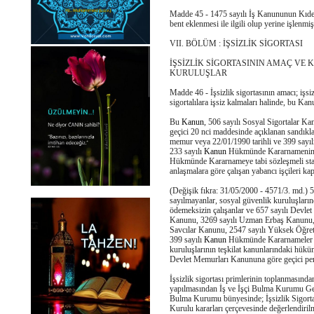
Madde 45 - 1475 sayılı İş Kanununun Kıdem 
bent eklenmesi ile ilgili olup yerine işlenmişt
VII. BÖLÜM : İŞSİZLİK SİGORTASI
İŞSİZLİK SİGORTASININ AMAÇ VE 
KURULUŞLAR
Madde 46 - İşsizlik sigortasının amacı; işsi
sigortalılara işsiz kalmaları halinde, bu Ka
Bu
Kanun
, 506 sayılı Sosyal Sigortalar Ka
geçici 20 nci maddesinde açıklanan sandıkla
memur veya 22/01/1990 tarihli ve 399 sayı
233 sayılı
Kanun
Hükmünde Kararnamenin B
Hükmünde Kararnameye tabi sözleşmeli statü
anlaşmalara göre çalışan yabancı işçileri kap
(Değişik fıkra: 31/05/2000 - 4571/3. md.) 
sayılmayanlar, sosyal güvenlik kuruluşların
ödemeksizin çalışanlar ve 657 sayılı Devle
Kanunu, 3269 sayılı Uzman Erbaş Kanunu,
Savcılar Kanunu, 2547 sayılı Yüksek Öğre
399 sayılı
Kanun
Hükmünde Kararnameler i
kuruluşlarının teşkilat kanunlarındaki hüküm
Devlet Memurları Kanununa göre geçici pers
İşsizlik sigortası primlerinin toplanmasınd
yapılmasından İş ve İşçi Bulma Kurumu Gen
Bulma Kurumu bünyesinde; İşsizlik Sigortası
Kurulu kararları çerçevesinde değerlendirilm