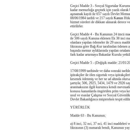
Geçici Madde 3 - Sosyal Sigortalar Kurumun
kadar memurluğa geçmek için yazılı olarak 
aşmamak kaydı ile 657 sayılı Devlet Memur
08/06/1984 tarihli ve 217 sayılı
Kanun
Hükm
hizmet süreleri de dikkate alınarak derece v
ettirilirler.
Geçici Madde 4 - Bu Kanunun 24 üncü madd
ile 506 sayılı Kanuna eklenen Ek 38 inci m
olanlara yapılan ödemeler ile 29 uncu madde
fıkrasına göre Bağ-Kur tarafından ödenen a
başında memur aylıklarında yapılan ortalama
fark kadar artırmaya Bakanlar Kurulu yetkili
Geçici Madde 5 - (Değişik madde: 21/01/
17/08/1999 tarihinde ve daha sonraki tarih
iştirakçiler ile ölen sigortalı veya iştirakç
kesenek ödenmiş ve her ne ad altında olurs
şartıyla; 506, 2925, 5434, 1479 ve 2926 sa
aranmaksızın ilgili kurumca kendi mevzuatlar
konusu kanunlarda öngörülen prim veya kes
usul ve esaslar Çalışma ve Sosyal Güvenlik
Devlet Bakanlığınca müştereken tespit edilir
YÜRÜRLÜK
Madde 63 - Bu Kanunun;
a) 8 inci, 32 nci, 37 nci, 41 inci maddeleri 
fıkrasının (3) numaralı bendi, Kanunun yay