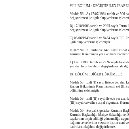
VIII. BÖLÜM : DEĞİŞTİRİLEN İBARE
Madde 56 - A) 17/07/1964 tarihli ve 506 say
değiştirilmesi ile ilgili olup yerlerine işlenmi
B) 17/10/1983 tarihli ve 2925 sayılı Tarım İ
değiştirilmesi ile ilgili olup yerlerine işlenmi
C) 08/06/1949 tarihli ve 5434 sayılı T.C. Em
ilgili olup yerlerine işlenmiştir.
D) 02/09/1971 tarihli ve 1479 sayılı Esnaf 
Kurumu Kanununda yer alan bazı ibarelerin değ
E) 17/10/1983 tarihli ve 2926 sayılı Tarım
yer alan bazı ibarelerin değiştirilmesi ile ilgi
IX. BÖLÜM : DİĞER HÜKÜMLER
Madde 57 - Ekli (I) sayılı listede yer alan
Kanun
Hükmünde Kararnamenin eki (III) sa
bölümüne eklenmiştir.
Madde 58 - Ekli (II) sayılı listede yer alan 
(III) sayılı cetvelin Sosyal Sigortalar Ku
Madde 59 - Sosyal Sigortalar Kurumu Başkan
Kurumu Başkanlığı, Maliye Bakanlığı ve De
sayılarının tespit edildiği yönetmeliğe uygun
dağıtım cetvellerinin vizesine ilişkin usul v
kadroların dağılımı değiştirilemez.