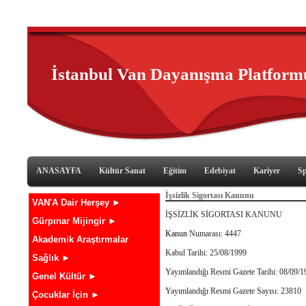
İstanbul Van Dayanışma Platform
ANASAYFA
Kültür Sanat
Eğitim
Edebiyat
Kariyer
S
İşsizlik Sigortası Kanunu
VAN'A Dair Herşey ►
İŞSİZLİK SİGORTASI KANUNU
Gürpınar Mijingir ►
Kanun
Numarası: 4447
Akademik Araştırmalar
Kabul Tarihi: 25/08/1999
Sağlık ►
Yayımlandığı Resmi Gazete Tarihi: 08/09/1
Genel Kültür ►
Yayımlandığı Resmi Gazete Sayısı: 23810
Çocuklar İçin ►