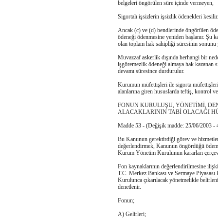
belgeleri öngörülen süre içinde vermeyen,
Sigortalı işsizlerin işsizlik ödenekleri kesilir
Ancak (c) ve (d) bendlerinde öngörülen öden
ödeneği ödenmesine yeniden başlanır. Şu ka
olan toplam hak sahipliği süresinin sonunu
Muvazzaf
askerlik
dışında herhangi bir neden
işgöremezlik ödeneği almaya hak kazanan sig
devamı süresince durdurulur.
Kurumun müfettişleri ile sigorta müfettişle
alanlarına giren hususlarda teftiş, kontrol ve
FONUN KURULUŞU, YÖNETİMİ, DENE
ALACAKLARININ TABİ OLACAĞI H
Madde 53 - (Değişik madde: 25/06/2003 - 
Bu Kanunun gerektirdiği görev ve hizmetler
değerlendirmek, Kanunun öngördüğü ödemel
Kurum Yönetim Kurulunun kararları çerçevesi
Fon kaynaklarının değerlendirilmesine ilişk
T.C. Merkez Bankası ve Sermaye Piyasası K
Kurulunca çıkarılacak yönetmelikle belirlenir
denetlenir.
Fonun;
A) Gelirleri;