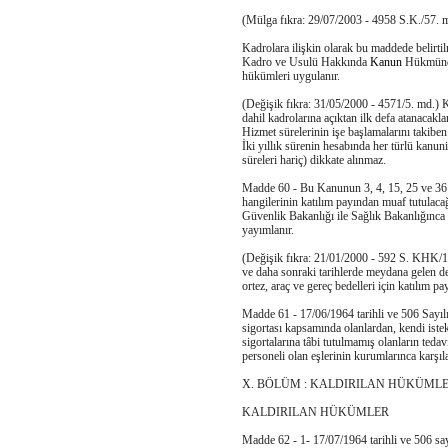
(Mülga fıkra: 29/07/2003 - 4958 S.K./57. 
Kadrolara ilişkin olarak bu maddede belirti
Kadro ve Usulü Hakkında
Kanun
Hükmünde 
hükümleri uygulanır.
(Değişik fıkra: 31/05/2000 - 4571/5. md.) K
dahil kadrolarına açıktan ilk defa atanacakla
Hizmet sürelerinin işe başlamalarını takiben 
İki yıllık sürenin hesabında her türlü kanuni
süreleri hariç) dikkate alınmaz.
Madde 60 - Bu Kanunun 3, 4, 15, 25 ve 36 n
hangilerinin katılım payından muaf tutulaca
Güvenlik Bakanlığı ile Sağlık Bakanlığınca
yayımlanır.
(Değişik fıkra: 21/01/2000 - 592 S. KHK/1.
ve daha sonraki tarihlerde meydana gelen d
ortez, araç ve gereç bedelleri için katılım pa
Madde 61 - 17/06/1964 tarihli ve 506 Sayıl
sigortası kapsamında olanlardan, kendi istekle
sigortalarına tâbi tutulmamış olanların teda
personeli olan eşlerinin kurumlarınca karşı
X. BÖLÜM : KALDIRILAN HÜKÜML
KALDIRILAN HÜKÜMLER
Madde 62 - 1- 17/07/1964 tarihli ve 506 sa