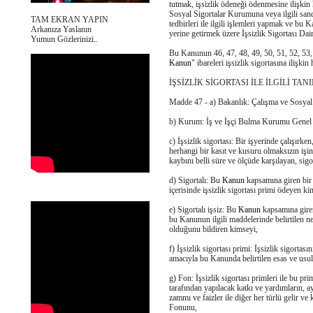
tutmak, işsizlik ödeneği ödenmesine ilişkin 
Sosyal Sigortalar Kurumuna veya ilgili sandı
TAM EKRAN YAPIN
tedbirleri ile ilgili işlemleri yapmak ve bu
Arkanıza Yaslanın
yerine getirmek üzere İşsizlik Sigortası Da
Yumun Gözlerinizi..
Bu Kanunun 46, 47, 48, 49, 50, 51, 52, 53,
Kanun
" ibareleri işsizlik sigortasına ilişkin
İŞSİZLİK SİGORTASI İLE İLGİLİ TA
Madde 47 - a) Bakanlık: Çalışma ve Sosyal
b) Kurum: İş ve İşçi Bulma Kurumu Gene
c) İşsizlik sigortası: Bir işyerinde çalışırke
herhangi bir kasıt ve kusuru olmaksızın işini
kaybını belli süre ve ölçüde karşılayan, sigor
d) Sigortalı: Bu
Kanun
kapsamına giren bir i
içerisinde işsizlik sigortası primi ödeyen ki
e) Sigortalı işsiz: Bu
Kanun
kapsamına giren 
bu Kanunun ilgili maddelerinde belirtilen 
olduğunu bildiren kimseyi,
f) İşsizlik sigortası primi: İşsizlik sigortas
amacıyla bu Kanunda belirtilen esas ve usull
g) Fon: İşsizlik sigortası primleri ile bu pr
tarafından yapılacak katkı ve yardımların, a
zammı ve faizler ile diğer her türlü gelir ve
Fonunu,