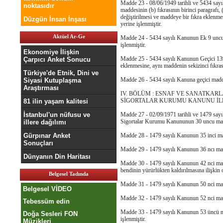
Madde 23 - 08/06/1949 tarihli ve 5434 sa
noktasıdır
maddesinin (b) fıkrasının birinci paragrafı, (
değiştirilmesi ve maddeye bir fıkra eklenmes
Düzgün İnsan İnşası
yerine işlenmiştir.
Aktüel Ar-Ge
Madde 24 - 5434 sayılı Kanunun Ek 9 uncu ma
işlenmiştir.
Ekonomiye İlişkin
Madde 25 - 5434 sayılı Kanunun Geçici 139
Çarpıcı Anket Sonucu
eklenmesine, aynı maddenin sekizinci fıkrasın
Türkiye'de Etnik, Dini ve
Madde 26 - 5434 sayılı Kanuna geçici maddel
Siyasi Kutuplaşma
Araştırması
IV. BÖLÜM : ESNAF VE SANATKAR
SİGORTALAR KURUMU KANUNU İLE 
81 ilin yaşam kalitesi
İstanbul'un nüfusu ve
Madde 27 - 02/09/1971 tarihli ve 1479 sayı
Sigortalar Kurumu Kanununun 30 uncu maddesi
illere dağılımı
Gürpınar Anket
Madde 28 - 1479 sayılı Kanunun 35 inci madde
Sonuçları
Madde 29 - 1479 sayılı Kanunun 36 ncı maddes
Dünyanın Din Haritası
Madde 30 - 1479 sayılı Kanunun 42 nci madde
bendinin yürürlükten kaldırılmasına ilişkin o
Belgesel Tadında
Madde 31 - 1479 sayılı Kanunun 50 nci maddes
Belgesel VİDEO
Madde 32 - 1479 sayılı Kanunun 52 nci maddes
Tebessüm edin
Madde 33 - 1479 sayılı Kanunun 53 üncü madd
Doğa Sesleri FON
işlenmiştir.
Müzikleri