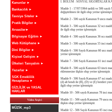
I. BÖLÜM : SOSYAL SİGORTALAR KA
Kanunlar ►
Madde 1 - 17/07/1964 tarihli ve 506 sayılı 
Bankacılık ►
değiştirilmesi ile ilgili olup yerine işlenmişti
Tavsiye Siteler ►
Madde 2 - 506 sayılı Kanunun 9 uncu maddesin
Pratik Bilgiler ►
Madde 3 - 506 sayılı Kanunun 32 nci maddes
Arvasiler►
ile ilgili olup yerine işlenmiştir.
Bilgisayar Eğitim ►
Madde 4 - 506 sayılı Kanunun 36 ncı maddesin
Web Kütüphane ►
Madde 5 - 506 sayılı Kanunun 55 inci maddesi
Dini Bilgiler ►
Madde 6 - 506 Sayılı Kanunun 60 ıncı maddesi
yerine işlenmiştir.
Kişisel Gelişim ►
Madde 7 - 506 Sayılı Kanunun 61 inci maddesi
Ülkeleri Tanıyalım ►
Madde 8 - 506 sayılı Kanunun 63 üncü madde
Yazarlar ►
eklenmesine ilişkin olup yerine işlenmiştir.
SGK Emeklilik
Madde 9 - 506 Sayılı Kanunun 67 nci maddesi
Hesaplama ►
(d) alt bendi ile (B), (D) ve (E) bentleri yü
ilgili olup yerine işlenmiştir.
GİZLİLİK ve YASAL
HAKLAR
Madde 10 - 506 sayılı Kanunun 78 inci maddesi
Madde 11 - 506 sayılı Kanunun 79 uncu madd
Video Arşivi
ilişkin olup yerine işlenmiştir.
MÜZİK_mp3
Madde 12 - 506 Sayılı Kanunun 85 inci madde