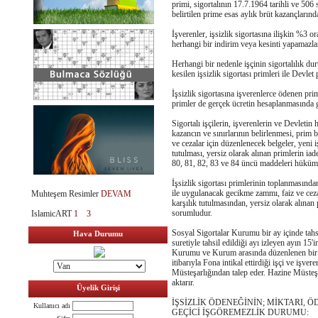
primi, sigortalının 17.7.1964 tarihli ve 50
belirtilen prime esas aylık brüt kazançlarınd
İşverenler, işsizlik sigortasına ilişkin %3 o
herhangi bir indirim veya kesinti yapamazla
Herhangi bir nedenle işçinin sigortalılık d
kesilen işsizlik sigortası primleri ile Devlet
İşsizlik sigortasına işverenlerce ödenen prim
primler de gerçek ücretin hesaplanmasında ge
Sigortalı işçilerin, işverenlerin ve Devletin 
kazancın ve sınırlarının belirlenmesi, prim 
ve cezalar için düzenlenecek belgeler, yeni
tutulması, yersiz olarak alınan primlerin i
80, 81, 82, 83 ve 84 üncü maddeleri hüküml
İşsizlik sigortası primlerinin toplanmasından
ile uygulanacak gecikme zammı, faiz ve cez
Muhteşem Resimler
DEVAM
karşılık tutulmasından, yersiz olarak alınan
sorumludur.
IslamicART
1
3
Sosyal Sigortalar Kurumu bir ay içinde tahsi
Hava Durumu
suretiyle tahsil edildiği ayı izleyen ayın 15
Kurumu ve Kurum arasında düzenlenen bir p
itibarıyla Fona intikal ettirdiği işçi ve işve
Müsteşarlığından talep eder. Hazine Müsteşar
aktarır.
Üyelik Girişi
İŞSİZLİK ÖDENEĞİNİN; MİKTARI, 
Kullanıcı adı
GEÇİCİ İŞGÖREMEZLİK DURUMU: