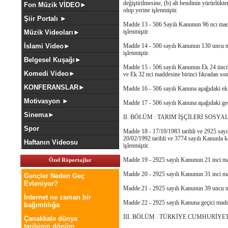
değiştirilmesine, (b) alt bendinin yürürlükte
Fon Müzik VİDEO►
olup yerine işlenmiştir.
Şiir Portalı ►
Madde 13 - 506 Sayılı Kanunun 96 ncı maddesi
işlenmiştir.
Müzik Videoları►
İslami Video►
Madde 14 - 506 sayılı Kanunun 130 uncu madd
işlenmiştir.
Belgesel Kuşağı►
Madde 15 - 506 sayılı Kanunun Ek 24 üncü m
Komedi Video►
ve Ek 32 nci maddesine birinci fıkradan sonr
KONFERANSLAR►
Madde 16 - 506 sayılı Kanuna aşağıdaki ek m
Motivasyon ►
Madde 17 - 506 sayılı Kanuna aşağıdaki geçi
Sinema►
II. BÖLÜM : TARIM İŞÇİLERİ SOSY
Spor
Madde 18 - 17/10/1983 tarihli ve 2925 sayı
20/02/1992 tarihli ve 3774 sayılı Kanunla k
Haftanın Videosu
işlenmiştir.
Madde 19 - 2925 sayılı Kanunun 21 inci madde
Özel Röportajlar
Madde 20 - 2925 sayılı Kanunun 31 inci madde
Gençler Neden Geç
Evleniyor?
Madde 21 - 2925 sayılı Kanunun 39 uncu madde
İnternet ne zaman bir
Madde 22 - 2925 sayılı Kanuna geçici madde 
bağımlılığa
III. BÖLÜM : TÜRKİYE CUMHURİYET
Çanakkale dünya
tarihinin dönüm