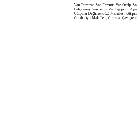
Van Gürpınar, Van Edremit, Van Özalp, Va
Bahçesaray, Van Saray, Van Gğrpınar, Aşa
Gürpınar Değirmendüzü Mahallesi, Gürpına
Cumhuriyet Mahallesi, Gürpınar Çavuştepe