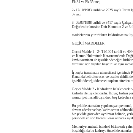
Ek 34 ve Ek 35 inci,
2- 17/10/1983 tarihli ve 2925 sayılı Tarım İ
37 nci,
3- 09/03/1988 tarihli ve 3417 sayılı Çalışan
Değerlendirilmesine Dair Kanunun 2 ve 3 
maddelerinin yürürlükten kaldırılmasına ilişk
GEÇİCİ MADDELER
Geçici Madde 1 - 24/11/1994 tarihli ve 40
ve
Kanun
Hükmünde Kararnamelerde Değişi
kaybı tazminatı ile işsizlik ödeneğini birlik
tazminatı için yapılan başvurular aynı zaman
İş kaybı tazminatını alma süresi içerisinde 
Kanunda belirtilen esas ve usuller dahilinde
işsizlik ödeneği ödenecek toplam süreden m
Geçici Madde 2 - Kadroların belirlenecek n
kadrolar ile ilişkilendirilir. İhtiyaç fazlası
memuriyet mahalli dışındaki boş kadrolara at
Bu şekilde atamaları yapılamayan personel,
devam ederler ve boş kadro temin edilmedi
bir şekilde görevden ayrılması halinde, yer
personele en son kadrosu esas alınarak aylı
Memuriyet mahalli içindeki birimlerde şahs
boşaldığında bu kadroya öncelikle atanırlar.