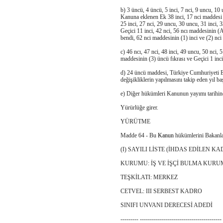
b) 3 üncü, 4 üncü, 5 inci, 7 nci, 9 uncu, 10 
Kanuna eklenen Ek 38 inci, 17 nci maddesi i
25 inci, 27 nci, 29 uncu, 30 uncu, 31 inci,
Geçici 11 inci, 42 nci, 56 ncı maddesinin (A)
bendi, 62 nci maddesinin (1) inci ve (2) nci
c) 46 ncı, 47 nci, 48 inci, 49 uncu, 50 nci, 
maddesinin (3) üncü fıkrası ve Geçici 1 inc
d) 24 üncü maddesi, Türkiye Cumhuriyeti Emek
değişikliklerin yapılmasını takip eden yıl ba
e) Diğer hükümleri Kanunun yayımı tarihin
Yürürlüğe girer.
YÜRÜTME
Madde 64 - Bu
Kanun
hükümlerini Bakanla
(I) SAYILI LİSTE (İHDAS EDİLEN K
KURUMU: İŞ VE İŞÇİ BULMA KU
TEŞKİLATI: MERKEZ
CETVEL: III SERBEST KADRO
SINIFI UNVANI DERECESİ ADEDİ
--------- -----------------------------------------