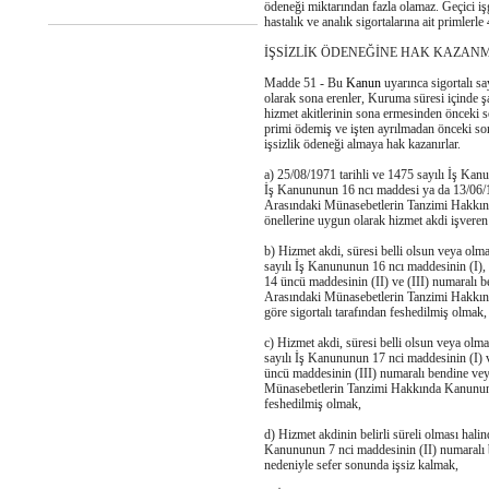
ödeneği miktarından fazla olamaz. Geçici 
hastalık ve analık sigortalarına ait primler
İŞSİZLİK ÖDENEĞİNE HAK KAZAN
Madde 51 - Bu
Kanun
uyarınca sigortalı say
olarak sona erenler, Kuruma süresi içinde şa
hizmet akitlerinin sona ermesinden önceki son
primi ödemiş ve işten ayrılmadan önceki so
işsizlik ödeneği almaya hak kazanırlar.
a) 25/08/1971 tarihli ve 1475 sayılı İş Ka
İş Kanununun 16 ncı maddesi ya da 13/06/19
Arasındaki Münasebetlerin Tanzimi Hakkınd
önellerine uygun olarak hizmet akdi işveren
b) Hizmet akdi, süresi belli olsun veya olm
sayılı İş Kanununun 16 ncı maddesinin (I), 
14 üncü maddesinin (II) ve (III) numaralı b
Arasındaki Münasebetlerin Tanzimi Hakkında
göre sigortalı tarafından feshedilmiş olmak,
c) Hizmet akdi, süresi belli olsun veya olm
sayılı İş Kanununun 17 nci maddesinin (I) 
üncü maddesinin (III) numaralı bendine vey
Münasebetlerin Tanzimi Hakkında Kanunun 1
feshedilmiş olmak,
d) Hizmet akdinin belirli süreli olması hali
Kanununun 7 nci maddesinin (II) numaralı ben
nedeniyle sefer sonunda işsiz kalmak,