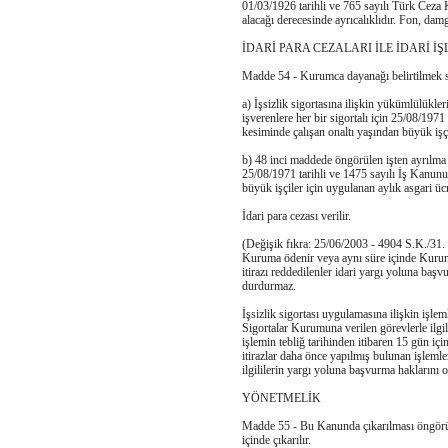
01/03/1926 tarihli ve 765 sayılı Türk Cez
alacağı derecesinde ayrıcalıklıdır. Fon, damg
İDARİ PARA CEZALARI İLE İDARİ İ
Madde 54 - Kurumca dayanağı belirtilmek s
a) İşsizlik sigortasına ilişkin yükümlülükler
işverenlere her bir sigortalı için 25/08/19
kesiminde çalışan onaltı yaşından büyük işçi
b) 48 inci maddede öngörülen işten ayrılma b
25/08/1971 tarihli ve 1475 sayılı İş Kanun
büyük işçiler için uygulanan aylık asgari ücre
İdari para cezası verilir.
(Değişik fıkra: 25/06/2003 - 4904 S.K./31. m
Kuruma ödenir veya aynı süre içinde Kurumun 
itirazı reddedilenler idari yargı yoluna başv
durdurmaz.
İşsizlik sigortası uygulamasına ilişkin işleml
Sigortalar Kurumuna verilen görevlerle ilgili
işlemin tebliğ tarihinden itibaren 15 gün iç
itirazlar daha önce yapılmış bulunan işleml
ilgililerin yargı yoluna başvurma haklarını 
YÖNETMELİK
Madde 55 - Bu Kanunda çıkarılması öngörüle
içinde çıkarılır.