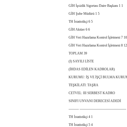
GİH İşsizlik Sigortası Daire Başkanı 1 1
GİH Şube Müdürü 1 5
TH İstatistikçi 6 5
GİH Aktüer 6 6
GİH Veri Hazırlama Kontrol İşletmeni 7 10
GİH Veri Hazırlama Kontrol İşletmeni 8 12
TOPLAM 39
(I) SAYILI LİSTE
(İHDAS EDİLEN KADROLAR)
KURUMU: İŞ VE İŞÇİ BULMA KU
TEŞKİLATI: TAŞRA
CETVEL: III SERBEST KADRO
SINIFI UNVANI DERECESİ ADEDİ
--------- -----------------------------------------
TH İstatistikçi 4 1
TH İstatistikçi 5 4