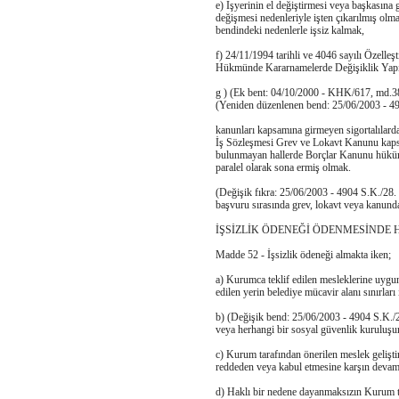
e) İşyerinin el değiştirmesi veya başkasına 
değişmesi nedenleriyle işten çıkarılmış ol
bendindeki nedenlerle işsiz kalmak,
f) 24/11/1994 tarihli ve 4046 sayılı Özell
Hükmünde Kararnamelerde Değişiklik Yapıl
g ) (Ek bent: 04/10/2000 - KHK/617, md.38
(Yeniden düzenlenen bend: 25/06/2003 - 490
kanunları kapsamına girmeyen sigortalılarda
İş Sözleşmesi Grev ve Lokavt Kanunu kapsam
bulunmayan hallerde Borçlar Kanunu hükümle
paralel olarak sona ermiş olmak.
(Değişik fıkra: 25/06/2003 - 4904 S.K./28.
başvuru sırasında grev, lokavt veya kanund
İŞSİZLİK ÖDENEĞİ ÖDENMESİNDE
Madde 52 - İşsizlik ödeneği almakta iken;
a) Kurumca teklif edilen mesleklerine uygun 
edilen yerin belediye mücavir alanı sınırlar
b) (Değişik bend: 25/06/2003 - 4904 S.K./29. 
veya herhangi bir sosyal güvenlik kuruluşunda
c) Kurum tarafından önerilen meslek gelişti
reddeden veya kabul etmesine karşın deva
d) Haklı bir nedene dayanmaksızın Kurum ta