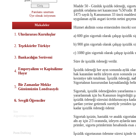
Şifre
Madde 50 - Günlük işsizlik ödeneği, sigorta
günlük ortalama net kazancının %50'sidir. Bu
Parolamı unuttum
1475 sayılı İş Kanununun 33 üncü maddesine
Üye olmak istiyorum
uygulanan aylık asgari ücretin netini geçem
Makaleler
Hizmet akdinin sona ermesinden önceki son 
1.
Uluslararası Kuruluşlar
a) 600 gün sigortalı olarak çalışıp işsizlik s
b) 900 gün sigortalı olarak çalışıp işsizlik s
2.
Teşekkürler Türkiye
c) 1080 gün sigortalı olarak çalışıp işsizlik
3.
Bankacılığın Serüveni
Süre ile işsizlik ödeneği verilir.
E
mperyalizm ve Kapitalizme
İşsizlik ödeneği her ayın sonunda aylık olar
4.
Hayır
hak kazanılan tarihi izleyen ayın sonunda ya
kesintiye tabi tutulmaz. İşsizlik ödeneği,
na
Sigortalının kusurundan kaynaklandığı belirle
Bir Zamanlar Mekke
5.
Günümüzün Londrasıydı
Sigortalı, işsizlik ödeneğinden yararlanma s
yararlanmak için bu Kanunun öngördüğü şartl
işsizlik ödeneği süresini dolduruncaya ka
6.
Sevgili Öğrenciler
şartları yerine getirmek suretiyle yeniden i
kadar işsizlik ödeneği ödenir.
Site
Algoritması open
Sigortalı işsizin, hastalık ve analık sigortal
altı ay için 2/3 oranında, izleyen aylarda ta
primler, sigorta primlerinin hesabında esas a
Poem Dubbing
İşsizlik sigortasının ödenme süresi içinde 