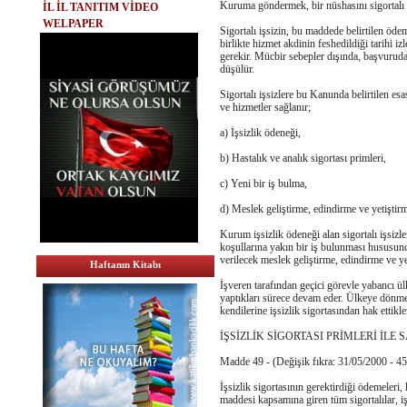
Kuruma göndermek, bir nüshasını sigortalı 
İL İL TANITIM VİDEO
WELPAPER
Sigortalı işsizin, bu maddede belirtilen ödem
birlikte hizmet akdinin feshedildiği tarihi
gerekir. Mücbir sebepler dışında, başvuruda
düşülür.
Sigortalı işsizlere bu Kanunda belirtilen es
ve hizmetler sağlanır;
a) İşsizlik ödeneği,
b) Hastalık ve analık sigortası primleri,
c) Yeni bir iş bulma,
d) Meslek geliştirme, edindirme ve yetiştirm
Kurum işsizlik ödeneği alan sigortalı işsizl
koşullarına yakın bir iş bulunması hususund
verilecek meslek geliştirme, edindirme ve yet
Haftanın Kitabı
İşveren tarafından geçici görevle yabancı ü
yaptıkları sürece devam eder. Ülkeye dönmele
kendilerine işsizlik sigortasından hak ettikl
İŞSİZLİK SİGORTASI PRİMLERİ İLE
Madde 49 - (Değişik fıkra: 31/05/2000 - 4
İşsizlik sigortasının gerektirdiği ödemeler
maddesi kapsamına giren tüm sigortalılar, işv