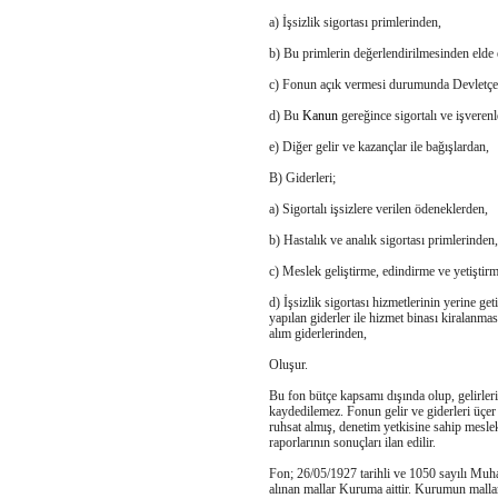
a) İşsizlik sigortası primlerinden,
b) Bu primlerin değerlendirilmesinden elde e
c) Fonun açık vermesi durumunda Devletçe 
d) Bu
Kanun
gereğince sigortalı ve işveren
e) Diğer gelir ve kazançlar ile bağışlardan,
B) Giderleri;
a) Sigortalı işsizlere verilen ödeneklerden,
b) Hastalık ve analık sigortası primlerinden,
c) Meslek geliştirme, edindirme ve yetiştirm
d) İşsizlik sigortası hizmetlerinin yerine 
yapılan giderler ile hizmet binası kiralanmas
alım giderlerinden,
Oluşur.
Bu fon bütçe kapsamı dışında olup, gelirler
kaydedilemez. Fonun gelir ve giderleri üçer
ruhsat almış, denetim yetkisine sahip mesle
raporlarının sonuçları ilan edilir.
Fon; 26/05/1927 tarihli ve 1050 sayılı Muha
alınan mallar Kuruma aittir. Kurumun malları