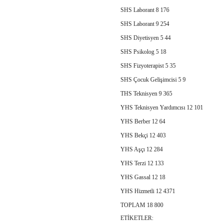
SHS Laborant 8 176
SHS Laborant 9 254
SHS Diyetisyen 5 44
SHS Psikolog 5 18
SHS Fizyoterapist 5 35
SHS Çocuk Gelişimcisi 5 9
THS Teknisyen 9 365
YHS Teknisyen Yardımcısı 12 101
YHS Berber 12 64
YHS Bekçi 12 403
YHS Aşçı 12 284
YHS Terzi 12 133
YHS Gassal 12 18
YHS Hizmetli 12 4371
TOPLAM 18 800
ETİKETLER: