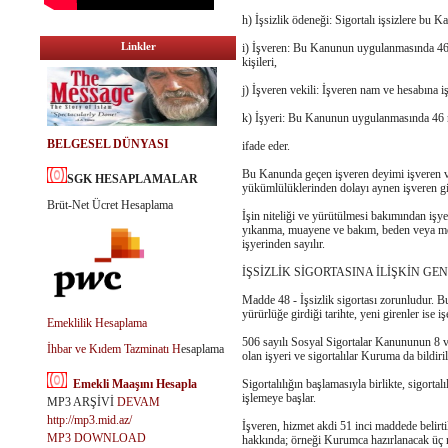
h) İşsizlik ödeneği: Sigortalı işsizlere bu 
Linkler
i) İşveren: Bu Kanunun uygulanmasında 46 nc
kişileri,
j) İşveren vekili: İşveren nam ve hesabına i
k) İşyeri: Bu Kanunun uygulanmasında 46 ncı 
BELGESEL DÜNYASI
ifade eder.
Bu Kanunda geçen işveren deyimi işveren vek
SGK HESAPLAMALAR
yükümlülüklerinden dolayı aynen işveren g
Brüt-Net Ücret Hesaplama
İşin niteliği ve yürütülmesi bakımından işy
yıkanma, muayene ve bakım, beden veya mesle
işyerinden sayılır.
İŞSİZLİK SİGORTASINA İLİŞKİN G
Madde 48 - İşsizlik sigortası zorunludur. 
yürürlüğe girdiği tarihte, yeni girenler ise işe
Emeklilik Hesaplama
506 sayılı Sosyal Sigortalar Kanununun 8 
İhbar ve Kıdem Tazminatı H
esaplama
olan işyeri ve sigortalılar Kuruma da bildiril
Emekli Maaşını Hesapla
Sigortalılığın başlamasıyla birlikte, sigortal
işlemeye başlar.
MP3 ARŞİVİ
DEVAM
http://mp3.mid.az/
İşveren, hizmet akdi 51 inci maddede belirtil
MP3 DOWNLOAD
hakkında; örneği Kurumca hazırlanacak üç nü