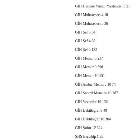
GİH Hastane Müdür Yardımcısı 5 21
GİH Muhasebeci 4 18
GİH Muhasebeci 5 26
GİH Şef 3 54
GİH Şef 4 88
GİH Şef 5 132
GİH Memur 8 237
GİH Memur 9 396
GİH Memur 10 551
GİH Ambar Memuru 10 74
GİH Santral Memuru 10 267
GİH Veznedar 10 136
GİH Daktilograf 9 40
GİH Daktilograf 10 264
GİH Şoför 12 324
SHS Baştabip 1 29