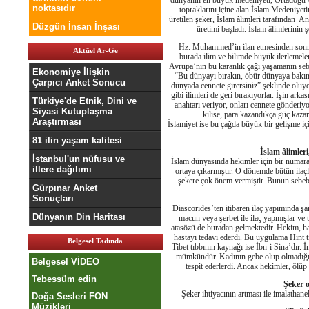
dünyanın en büyük medeniyeti, Ortadoğu’
noktasıdır
topraklarını içine alan İslam Medeniyeti
üretilen şeker, İslam âlimleri tarafından An
Düzgün İnsan İnşası
üretimi başladı. İslam âlimlerinin
Hz. Muhammed’in ilan etmesinden sonra 
Aktüel Ar-Ge
burada ilim ve bilimde büyük ilerlemele
Avrupa’nın bu karanlık çağı yaşamanın seb
Ekonomiye İlişkin
“Bu dünyayı bırakın, öbür dünyaya bakın
Çarpıcı Anket Sonucu
dünyada cennete girersiniz” şeklinde oluyo
gibi ilimleri de geri bırakıyorlar. İşin arka
Türkiye'de Etnik, Dini ve
anahtarı veriyor, onları cennete gönderiy
Siyasi Kutuplaşma
kilise, para kazandıkça güç kaza
Araştırması
İslamiyet ise bu çağda büyük bir gelişme içi
81 ilin yaşam kalitesi
İslam âlimler
İstanbul'un nüfusu ve
İslam dünyasında hekimler için bir numaral
illere dağılımı
ortaya çıkarmıştır. O dönemde bütün ilaçl
şekere çok önem vermiştir. Bunun sebebi
Gürpınar Anket
Sonuçları
Diascorides’ten itibaren ilaç yapımında şar
Dünyanın Din Haritası
macun veya şerbet ile ilaç yapmışlar v
atasözü de buradan gelmektedir. Hekim, has
hastayı tedavi ederdi. Bu uygulama Hint 
Belgesel Tadında
Tibet tıbbının kaynağı ise İbn-i Sina’dır. 
mümkündür. Kadının gebe olup olmadığı, 
Belgesel VİDEO
tespit ederlerdi. Ancak hekimler, ölüp 
Tebessüm edin
Şeker 
Şeker ihtiyacının artması ile imalathane
Doğa Sesleri FON
Müzikleri