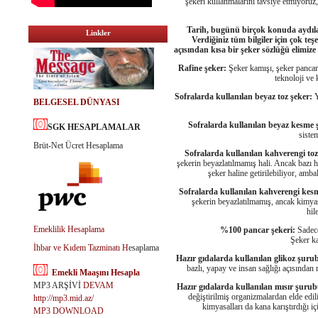
şekeri kullanmalarını tavsiye etmiyoruz
Tarih, bugünü birçok konuda aydılat
Linkler
Verdiğiniz tüm bilgiler için çok te
açısından kısa bir şeker sözlüğü elimize
Rafine şeker:
Şeker kamışı, şeker pancarı 
teknoloji ve k
Sofralarda kullanılan beyaz toz şeker:
Y
BELGESEL DÜNYASI
Sofralarda kullanılan beyaz kesme 
SGK HESAPLAMALAR
sistem
Brüt-Net Ücret Hesaplama
Sofralarda kullanılan kahverengi toz
şekerin beyazlatılmamış hali. Ancak bazı hi
şeker haline getirilebiliyor, amb
Sofralarda kullanılan kahverengi kes
şekerin beyazlatılmamış, ancak kimyasa
hil
Emeklilik Hesaplama
%100 pancar şekeri:
Sadece
Şeker k
İhbar ve Kıdem Tazminatı H
esaplama
Hazır gıdalarda kullanılan glikoz şuru
bazlı, yapay ve insan sağlığı açısından
Emekli Maaşını Hesapla
MP3 ARŞİVİ
DEVAM
Hazır gıdalarda kullanılan mısır şurub
değiştirilmiş organizmalardan elde edi
http://mp3.mid.az/
kimyasalları da kana karıştırdığı i
MP3 DOWNLOAD