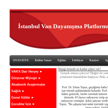
İstanbul Van Dayanışma Platform
ANASAYFA
Kültür Sanat
Eğitim
Edebiyat
Kariyer
S
Hangi üründe ne kadar şeker var?
VAN'A Dair Herşey ►
Gerçek ortaya çıkıyor! Doğru ile yanl
yemzesen hastalıklar başlıyor. Peki, a
Gürpınar Mijingir ►
Akademik Araştırmalar
Prof. Dr. Erkan Topuz, geçtiğimiz haft
için önemli açıklamalarda bulundu. Prof
Sağlık ►
haline getirerek, fareler üzerinde kansere 
Genel Kültür ►
deneyde, 65 fareye radyasyon verip ayn
radyasyon vermişler. Şeker pancarı verile
Çocuklar İçin ►
Topuz, “Bu çalışma hayvanlar üzerinde yapı
zararı yoktur, faydal