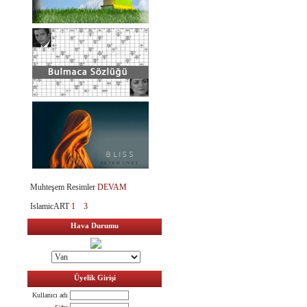
Muhteşem Resimler
DEVAM
IslamicART
1
3
Hava Durumu
Üyelik Girişi
Kullanıcı adı