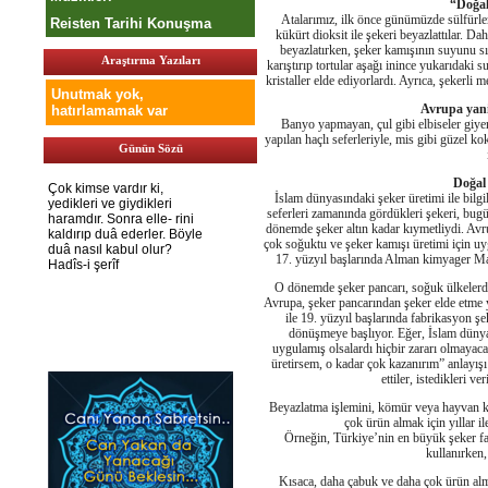
“Doğal
Atalarımız, ilk önce günümüzde sülfürle
Reisten Tarihi Konuşma
kükürt dioksit ile şekeri beyazlattılar. Da
beyazlatırken, şeker kamışının suyunu sı
Araştırma Yazıları
karıştırıp tortular aşağı inince yukarıdaki 
kristaller elde ediyorlardı. Ayrıca, şekerli 
Unutmak yok,
Avrupa yani 
hatırlamamak var
Banyo yapmayan, çul gibi elbiseler giyen
yapılan haçlı seferleriyle, mis gibi güzel k
Günün Sözü
Doğal 
İslam dünyasındaki şeker üretimi ile bilgil
seferleri zamanında gördükleri şekeri, bugü
dönemde şeker altın kadar kıymetliydi. Avru
çok soğuktu ve şeker kamışı üretimi için uy
17. yüzyıl başlarında Alman kimyager Marg
O dönemde şeker pancarı, soğuk ülkelerde 
Avrupa, şeker pancarından şeker elde etme 
ile 19. yüzyıl başlarında fabrikasyon şe
dönüşmeye başlıyor. Eğer, İslam dünya
uygulamış olsalardı hiçbir zararı olmayac
üretirsem, o kadar çok kazanırım” anlayışı 
ettiler, istedikleri v
Beyazlatma işlemini, kömür veya hayvan ke
çok ürün almak için yıllar il
Örneğin, Türkiye’nin en büyük şeker fa
kullanırken,
Kısaca, daha çabuk ve daha çok ürün almak