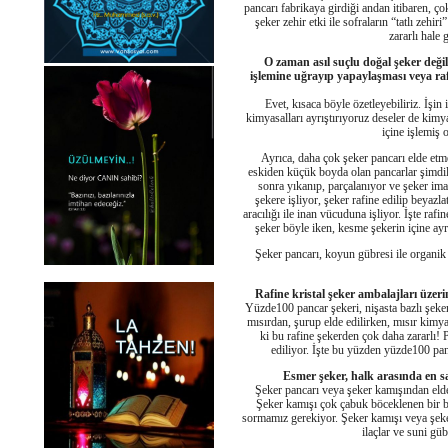
pancarı fabrikaya girdiği andan itibaren, ço
şeker zehir etki ile sofraların “tatlı zeh
zararlı hale
O zaman asıl suçlu doğal şeker değil
işlemine uğrayıp yapaylaşması veya raf
Evet, kısaca böyle özetleyebiliriz. İşin
kimyasalları ayrıştırıyoruz deseler de kimy
içine işlemiş
Ayrıca, daha çok şeker pancarı elde etmek
eskiden küçük boyda olan pancarlar şimdile
sonra yıkanıp, parçalanıyor ve şeker imal
şekere işliyor, şeker rafine edilip beyazl
aracılığı ile inan vücuduna işliyor. İşte raf
şeker böyle iken, kesme şekerin içine ayrı
Şeker pancarı, koyun gübresi ile organik 
Rafine kristal şeker ambalajları üze
Yüzde100 pancar şekeri, nişasta bazlı şeker 
mısırdan, şurup elde edilirken, mısır kimyas
ki bu rafine şekerden çok daha zararlı! 
ediliyor. İşte bu yüzden yüzde100 pan
Esmer şeker, halk arasında en sa
Şeker pancarı veya şeker kamışından elde 
Şeker kamışı çok çabuk böceklenen bir bi
sormamız gerekiyor. Şeker kamışı veya şeker
ilaçlar ve suni gü