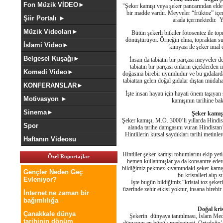
Fon Müzik VİDEO►
"Şeker kamışı veya şeker pancarından elde 
bir madde vardır. Meyveler “früktoz” iç
Şiir Portalı ►
arada içermektedir. 
Müzik Videoları►
Bütün şekerli bitkiler fotosentez ile to
dönüştürüyor. Örneğin elma, topraktan su 
İslami Video►
kimyası ile şeker imal 
Belgesel Kuşağı►
İnsan da tabiatın bir parçası meyveler de 
tabiatın bir parçası onların çiçeklerden i
Komedi Video►
doğasına birebir uyumludur ve bu gıdalarda
tabiattan gelen doğal gıdalar dıştan müdahal
KONFERANSLAR►
İşte insan hayatı için hayati önem taşıya
Motivasyon ►
kamışının tarihine bak
Sinema►
Şeker kamış
Şeker kamışı, M.Ö. 3000’li yıllarda Hindis
Spor
alanda tarihe damgasını vuran Hindistan’
Hintlilerin kutsal saydıkları tarihi metinl
Haftanın Videosu
Hintliler şeker kamışı tohumlarını ekip yetiş
Özel Röportajlar
hemen kullanmışlar ya da konsantre eder
bildiğimiz pekmez kıvamındaki şeker kamışın
Gençler Neden Geç
bu kristalleri alıp 
Evleniyor?
İşte bugün bildiğimiz “kristal toz şeke
üzerinde zehir etkisi yoktur, insana bireb
İnternet ne zaman bir
bağımlılığa
Doğal kri
Çanakkale dünya
Şekerin dünyaya tanıtılması, İslam Meden
tarihinin dönüm