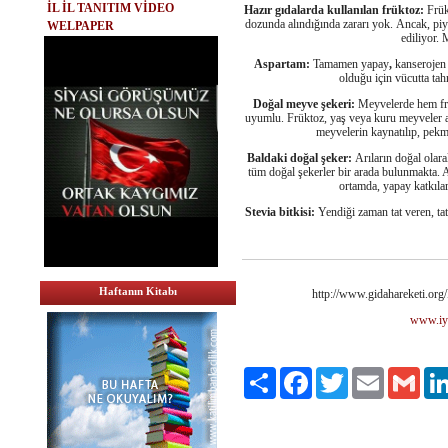
İL İL TANITIM VİDEO
Hazır gıdalarda kullanılan früktoz:
Frükt
dozunda alındığında zararı yok. Ancak, piya
WELPAPER
ediliyor. 
Aspartam:
Tamamen yapay
,
kanserojen 
olduğu için vücutta tah
Doğal meyve şekeri:
Meyvelerde hem frü
uyumlu. Früktoz, yaş veya kuru meyveler arac
meyvelerin kaynatılıp, pekm
Baldaki doğal şeker:
Arıların doğal olarak
tüm doğal şekerler bir arada bulunmakta. 
ortamda, yapay katkılar
Stevia bitkisi:
Yendiği zaman tat veren, tatl
Haftanın Kitabı
http://www.gidahareketi.org
www.iyi
Paylaş
Facebook
Twitter
Email
Gmai