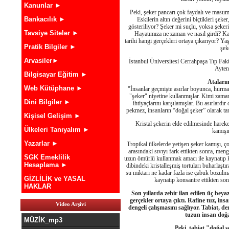
Kanunlar ►
Peki, şeker pancarı çok faydalı ve masum 
Bankacılık ►
Eskilerin altın değerini biçtikleri şe
gösteriliyor? Şeker mi suçlu, yoksa şeker
Tavsiye Siteler ►
Hayatımıza ne zaman ve nasıl girdi? Kaç 
tarihi hangi gerçekleri ortaya çıkarıyor? 
Pratik Bilgiler ►
şek
Arvasiler►
İstanbul Üniversitesi Cerrahpaşa Tıp Fakü
Ayten 
Bilgisayar Eğitim ►
Atalarım
Web Kütüphane ►
"İnsanlar geçmişte asırlar boyunca, hurm
"şeker" niyetine kullanmışlar. Kimi zama
Dini Bilgiler ►
ihtiyaçlarını karşılamışlar. Bu asırlardı
pekmez, insanların “doğal şeker” olarak tanı
Kişisel Gelişim ►
Kristal şekerin elde edilmesinde harek
Ülkeleri Tanıyalım ►
kamışı
Yazarlar ►
Tropikal ülkelerde yetişen şeker kamışı, ç
arasındaki sıvıyı fark ettikten sonra, me
SGK Emeklilik
uzun ömürlü kullanmak amacı ile kaynatıp k
Hesaplama ►
dibindeki kristalleşmiş tortuları buharlaştı
su miktarı ne kadar fazla ise çabuk bozulm
GİZLİLİK ve YASAL
kaynatıp konsantre ettikten sonr
HAKLAR
Son yıllarda zehir ilan edilen üç beya
gerçekler ortaya çıktı. Rafine tuz, i
Video Arşivi
dengeli çalışmasını sağlıyor. Tabiat, d
tuzun insan doğa
MÜZİK_mp3
Peki, tabiat "doğal 