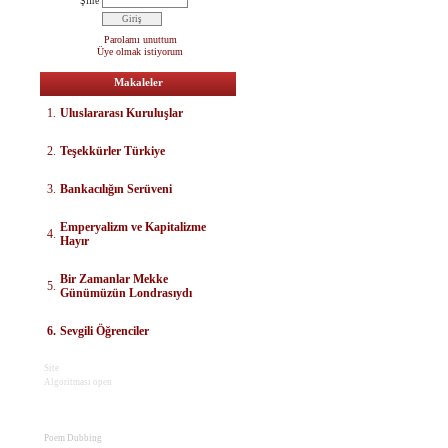
Şifre
Parolamı unuttum
Üye olmak istiyorum
Makaleler
1.
Uluslararası Kuruluşlar
2.
Teşekkürler Türkiye
3.
Bankacılığın Serüveni
E
mperyalizm ve Kapitalizme
4.
Hayır
Bir Zamanlar Mekke
5.
Günümüzün Londrasıydı
6.
Sevgili Öğrenciler
Site
Algoritması open
Poem Dubbing