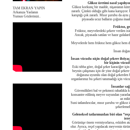
Glikoz üretimi nasıl yapılıyo
Glikoz korkunç bir madde, nişastanın kimya
TAM EKRAN YAPIN
zararlı. Çünkü olduğu gibi kana karışıyor. 
Arkanıza Yaslanın
karıştığı çok zararlı. Mısır şurubu da ayn
Yumun Gözlerinizi..
piyasada ucuz balların çoğuna maale
Früktoz, g
Früktoz, meyvelerdeki şekere verilen is
Ancak, piyasada satılan ve hazır gıdalard
Meyvelerde hem früktoz hem glikoz hem de
İnsan doğası
İnsan vücudu niçin doğal şekere ihtiyaç
bir kişinin vücud
Eski tıbba göre, doğal şeker karaciğer içi
beynin çalışması için de yine doğal şekere
doğasına uyumlu olan doğal şekerden b
organlarımız bu şekeri tanımadığı için vücud
İnsanlar sağl
Güvendikleri bal ve pekmezi rahatlıkla ku
konsantre edilmiş meyve suyundan yararlan
az mikt
Suni tatlandırıcılar, mısır şurubu ve glikoz
şekerlemele
Geleneksel tatlarımızdan biri olan “re
iste
Görünüşe önem vermiyorlarsa, eskiden atal
olur. Ayrıca, reçel yapılacak meyvenin türü