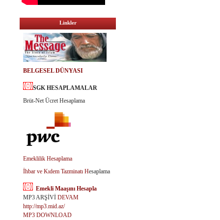
Linkler
BELGESEL DÜNYASI
SGK HESAPLAMALAR
Brüt-Net Ücret Hesaplama
Emeklilik Hesaplama
İhbar ve Kıdem Tazminatı H
esaplama
Emekli Maaşını Hesapla
MP3 ARŞİVİ
DEVAM
http://mp3.mid.az/
MP3 DOWNLOAD