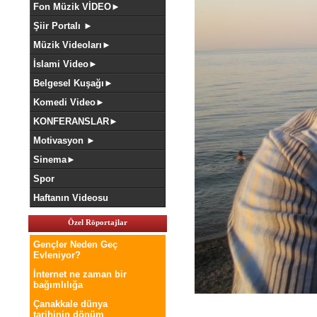
Fon Müzik VİDEO►
Şiir Portalı ►
Müzik Videoları►
İslami Video►
Belgesel Kuşağı►
Komedi Video►
KONFERANSLAR►
Motivasyon ►
Sinema►
Spor
Haftanın Videosu
Özel Röportajlar
Gençler Neden Geç
Evleniyor?
İnternet ne zaman bir
bağımlılığa
Çanakkale dünya
tarihinin dönüm