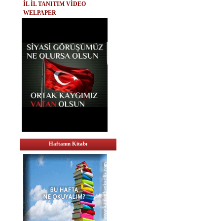
İL İL TANITIM VİDEO
WELPAPER
Haftanın Kitabı