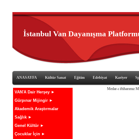
İstanbul Van Dayanışma Platform
ANASAYFA
Kültür Sanat
Eğitim
Edebiyat
Kariyer
S
Medar-ı iftiharımız 
VAN'A Dair Herşey ►
Gürpınar Mijingir ►
Akademik Araştırmalar
Sağlık ►
Genel Kültür ►
Çocuklar İçin ►