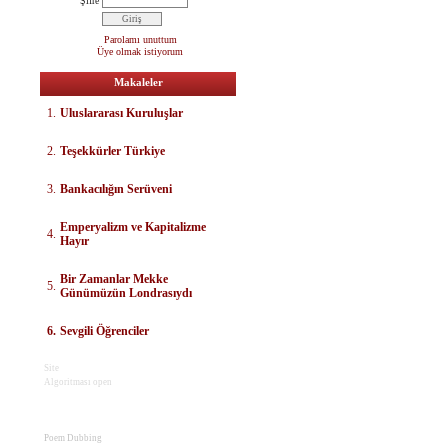
Şifre
Parolamı unuttum
Üye olmak istiyorum
Makaleler
1.
Uluslararası Kuruluşlar
2.
Teşekkürler Türkiye
3.
Bankacılığın Serüveni
E
mperyalizm ve Kapitalizme
4.
Hayır
Bir Zamanlar Mekke
5.
Günümüzün Londrasıydı
6.
Sevgili Öğrenciler
Site
Algoritması open
Poem Dubbing