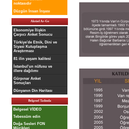
noktasıdır
Düzgün İnsan İnşası
Aktüel Ar-Ge
Ekonomiye İlişkin
Çarpıcı Anket Sonucu
Türkiye'de Etnik, Dini ve
Siyasi Kutuplaşma
Araştırması
81 ilin yaşam kalitesi
İstanbul'un nüfusu ve
illere dağılımı
Gürpınar Anket
Sonuçları
Dünyanın Din Haritası
Belgesel Tadında
Belgesel VİDEO
Tebessüm edin
Doğa Sesleri FON
Müzikleri