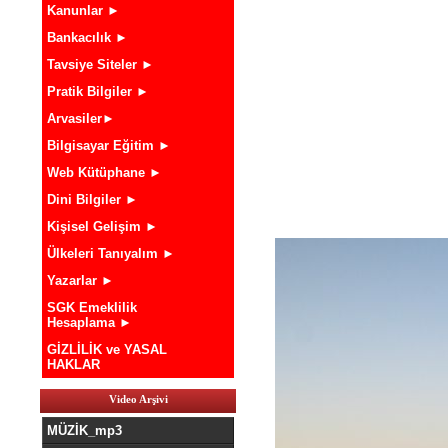
Kanunlar ►
Bankacılık ►
Tavsiye Siteler ►
Pratik Bilgiler ►
Arvasiler►
Bilgisayar Eğitim ►
Web Kütüphane ►
Dini Bilgiler ►
Kişisel Gelişim ►
Ülkeleri Tanıyalım ►
Yazarlar ►
SGK Emeklilik
Hesaplama ►
GİZLİLİK ve YASAL
HAKLAR
Video Arşivi
MÜZİK_mp3