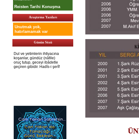
Reisten Tarihi Konuşma
Araştırma Yazıları
Unutmak yok,
hatırlamamak var
Günün Sözü
ÜN