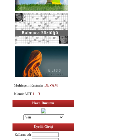
Muhteşem Resimler
DEVAM
IslamicART
1
3
Hava Durumu
Üyelik Girişi
Kullanıcı adı